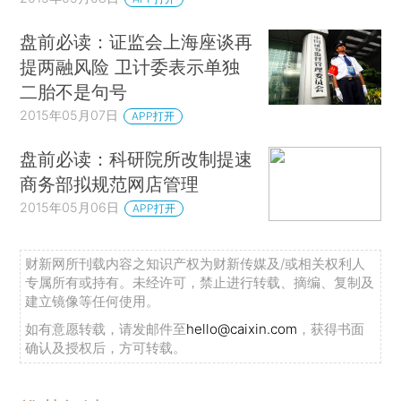
盘前必读：证监会上海座谈再
提两融风险 卫计委表示单独
二胎不是句号
2015年05月07日
APP打开
盘前必读：科研院所改制提速
商务部拟规范网店管理
2015年05月06日
APP打开
财新网所刊载内容之知识产权为财新传媒及/或相关权利人
专属所有或持有。未经许可，禁止进行转载、摘编、复制及
建立镜像等任何使用。
如有意愿转载，请发邮件至
hello@caixin.com
，获得书面
确认及授权后，方可转载。