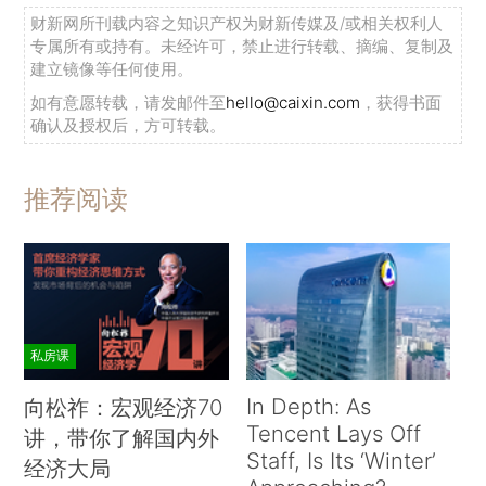
财新网所刊载内容之知识产权为财新传媒及/或相关权利人
专属所有或持有。未经许可，禁止进行转载、摘编、复制及
建立镜像等任何使用。
如有意愿转载，请发邮件至
hello@caixin.com
，获得书面
确认及授权后，方可转载。
推荐阅读
私房课
In Depth: As
向松祚：宏观经济70
Tencent Lays Off
讲，带你了解国内外
Staff, Is Its ‘Winter’
经济大局