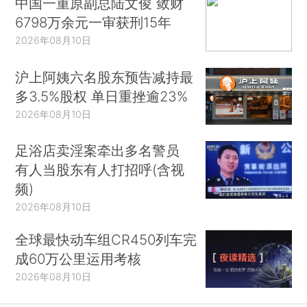
中国一重原副总陆文俊 敛财
6798万余元一审获刑15年
2026年08月10日
沪上阿姨六名股东预告减持最
多3.5%股权 单日重挫逾23%
2026年08月10日
足浴店卖淫案牵出多名警员
有人当股东有人打招呼(含视
频)
2026年08月10日
全球最快动车组CR450列车完
成60万公里运用考核
2026年08月10日