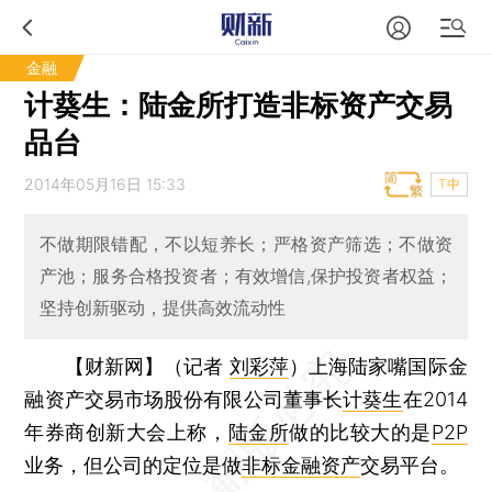
金融
计葵生：陆金所打造非标资产交易
品台
2014年05月16日 15:33
T中
不做期限错配，不以短养长；严格资产筛选；不做资
产池；服务合格投资者；有效增信,保护投资者权益；
坚持创新驱动，提供高效流动性
【财新网】（记者
刘彩萍
）
上海陆家嘴国际金
融资产交易市场股份有限公司董事长
计葵生
在2014
年券商创新大会上称，
陆金所
做的比较大的是
P2P
业务，但公司的定位是做
非标金融资产
交易平台。