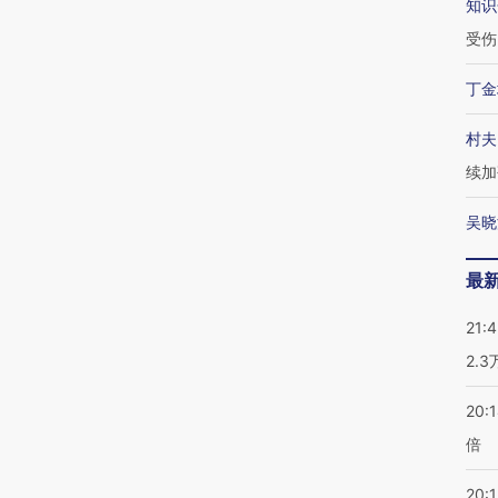
知识
受伤
丁金
村夫
续加
吴晓
最
21:
2.
20:
倍
20:1