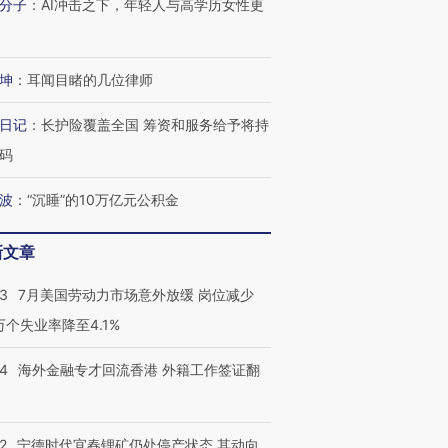
分子
：
AI冲击之下，年轻人与高学历女性更
坤
：
耳闻目睹的几位律师
日记
：
长护险覆盖全国 筹资和服务给予将持
码
波
：
“沉睡”的10万亿元公积金
新文章
43
7月美国劳动力市场意外放缓 岗位减少
3万个失业率降至4.1%
14
海外金融专才回流香港 外籍工作签证翻
2
宁德时代宜春锂矿仍处停产状态 其动向