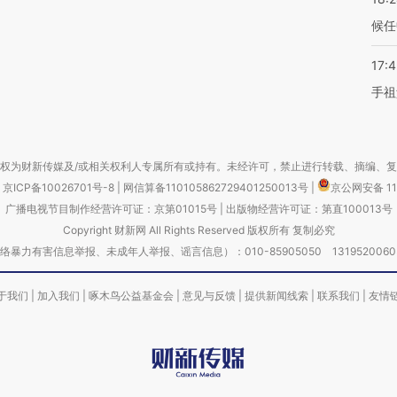
候任
17:
手祖
权为财新传媒及/或相关权利人专属所有或持有。未经许可，禁止进行转载、摘编、
京ICP备10026701号-8
|
网信算备110105862729401250013号
|
京公网安备 11
广播电视节目制作经营许可证：京第01015号
|
出版物经营许可证：第直100013号
Copyright 财新网 All Rights Reserved 版权所有 复制必究
害信息举报、未成年人举报、谣言信息）：010-85905050 13195200605 举报邮
于我们
|
加入我们
|
啄木鸟公益基金会
|
意见与反馈
|
提供新闻线索
|
联系我们
|
友情