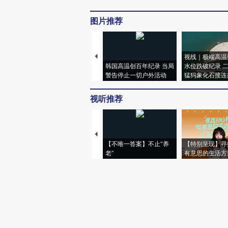
图片推荐
视线｜极端高温
韩国高温创百年纪录 当局
水位跌破纪录 
警告停止一切户外活动
猛犸象化石接连
视听推荐
【不唯一答案】不止“养
【特别呈现】寻
老”
有意思的生活方