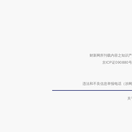
财新网所刊载内容之知识产
京ICP证090880号
违法和不良信息举报电话（涉网络暴力有
关