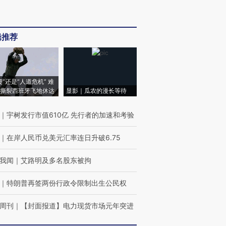
辑推荐
侵”还是“人道危机” 难
撕裂西班牙飞地休达
显影｜瓜农的漫长等待
｜
宇树发行市值610亿 先行者的加速和考验
｜
在岸人民币兑美元汇率连日升破6.75
我闻
｜
艾路明及多名股东被拘
｜
特朗普再签两份行政令限制出生公民权
周刊
｜
【封面报道】电力现货市场元年突进