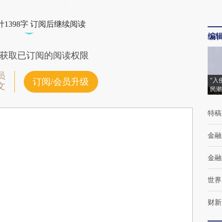
1398字 订阅后继续阅读
编
获取已订阅的阅读权限
员
“入
订阅/会员升级
文
民潮
特稿
金融
金融
世界
财新