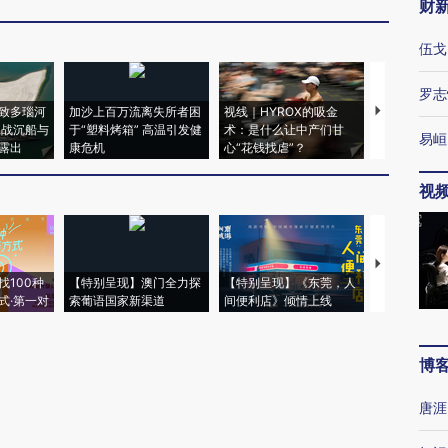
财
伍戈
罗志
致多瑙河
加沙上百万流离失所者困
视线｜HYROX的吸金
马航飞行员
二战沉船与
于“塑料烤箱” 高温引发健
术：是什么让中产们甘
粒摇头丸 尿
易峘
露出
康危机
心“花钱找虐”？
毒品
视
【推广】走
找100种
【特别呈现】澳门全力探
【特别呈现】《东莞，人
会，让数智科
式·第一对
索葡语国家新渠道
间便利店》倾情上线
业
博
唐涯