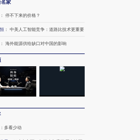
新名家
：
停不下来的价格？
恒
：
中美人工智能竞争：道路比技术更重要
跨国走私7万
视线｜被称为“蟑螂”的印
视线｜“入侵”还是“人道危
检体内含3种
度Z世代 用街头抗争将教
机”？难民潮撕裂西班牙
秘鲁纳斯
：
海外能源供给缺口对中国的影响
育部长拱下台
飞地休达
13人遇难
频
进第四届链博
【商旅对话】华住集团
技“链”接产
【特别呈现】寻找100种
CFO：不靠规模取胜，华
【特别呈
有意思的生活方式·第三对
住三大增长引擎是什么？
有意思的
客
：
多看少动