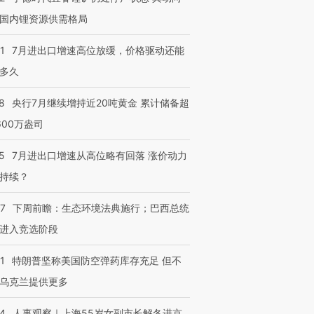
国内锂资源供需格局
1
7月进出口增速高位放缓，价格驱动还能
多久
8
央行7月继续增持近20吨黄金 累计储备超
600万盎司
5
7月进出口增速从高位略有回落 涨价动力
持续？
07
下周前瞻：生态环境法典施行；巴西总统
进入竞选阶段
1
特朗普坚称美国防空弹药库存充足 但不
乌克兰提供更多
24
人事观察｜上海55岁女副市长解冬进京