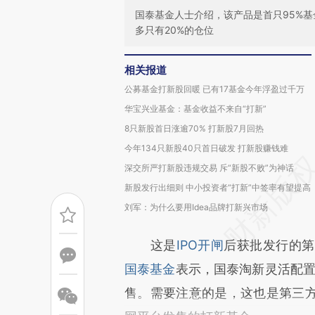
国泰基金人士介绍，该产品是首只95%基
多只有20%的仓位
相关报道
公募基金打新股回暖 已有17基金今年浮盈过千万
华宝兴业基金：基金收益不来自“打新”
8只新股首日涨逾70% 打新股7月回热
今年134只新股40只首日破发 打新股赚钱难
深交所严打新股违规交易 斥“新股不败”为神话
新股发行出细则 中小投资者“打新”中签率有望提高
刘军：为什么要用Idea品牌打新兴市场
这是
IPO开闸
后获批发行的第
国泰基金
表示，国泰淘新灵活配置
售。需要注意的是，这也是第三