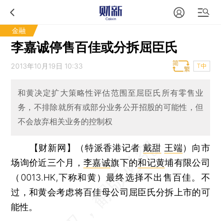
金融
李嘉诚停售百佳或分拆屈臣氏
2013年10月19日 10:33
T中
和黄决定扩大策略性评估范围至屈臣氏所有零售业
务，不排除就所有或部分业务公开招股的可能性，但
不会放弃相关业务的控制权
【财新网】（特派香港记者
戴甜
王端
）
向市
场询价近三个月，
李嘉诚
旗下的
和记黄
埔有限公司
（0013.HK,下称和黄）最终选择不出售百佳。不
过，和黄会考虑将百佳母公司屈臣氏分拆上市的可
能性。