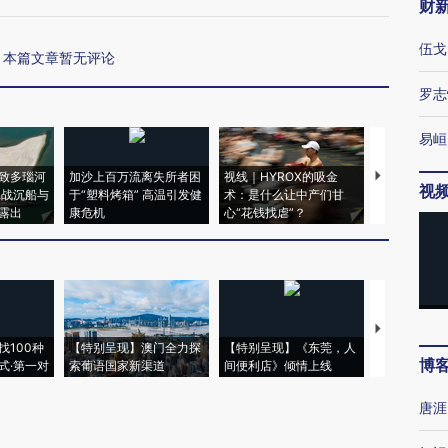
财
伍戈
本篇文章暂无评论
罗志
易峘
致多瑙河
加沙上百万流离失所者困
视线｜HYROX的吸金
马航飞行员
视
二战沉船与
于“塑料烤箱” 高温引发健
术：是什么让中产们甘
粒摇头丸 尿
露出
康危机
心“花钱找虐”？
毒品
【推广】走
找100种
【特别呈现】澳门全力探
【特别呈现】《东莞，人
会，让数智科
博
式·第一对
索葡语国家新渠道
间便利店》倾情上线
业
唐涯