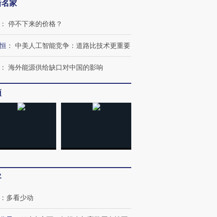
新名家
：
停不下来的价格？
恒
：
中美人工智能竞争：道路比技术更重要
：
海外能源供给缺口对中国的影响
跨国走私7万
视线｜被称为“蟑螂”的印
视线｜“入侵”还是“人道危
频
检体内含3种
度Z世代 用街头抗争将教
机”？难民潮撕裂西班牙
秘鲁纳斯
育部长拱下台
飞地休达
13人遇难
进第四届链博
【商旅对话】华住集团
技“链”接产
【特别呈现】寻找100种
CFO：不靠规模取胜，华
【特别呈
客
有意思的生活方式·第三对
住三大增长引擎是什么？
有意思的
：
多看少动