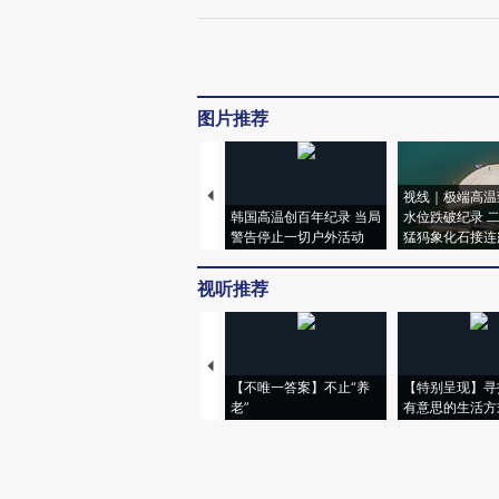
图片推荐
视线｜极端高温
韩国高温创百年纪录 当局
水位跌破纪录 
警告停止一切户外活动
猛犸象化石接连
视听推荐
【不唯一答案】不止“养
【特别呈现】寻
老”
有意思的生活方