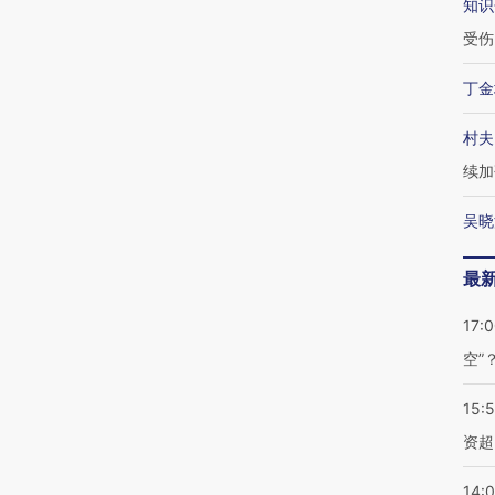
知识
受伤
丁金
村夫
续加
吴晓
最
17:
空”
15:
资超
14: