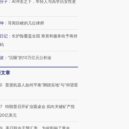
分子
：
AI冲击之下，年轻人与高学历女性更
坤
：
耳闻目睹的几位律师
日记
：
长护险覆盖全国 筹资和服务给予将持
码
波
：
“沉睡”的10万亿元公积金
新文章
00
普渡机器人如何平衡“脚踏实地”与“仰望星
？
57
特朗普召开矿业圆桌会 拟向关键矿产投
20亿美元
09
美日联合干预汇率，为何影响了黄金