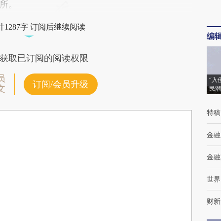
所。
1287字 订阅后继续阅读
编
获取已订阅的阅读权限
员
“入
订阅/会员升级
文
民潮
特稿
金融
金融
世界
财新