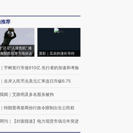
辑推荐
侵”还是“人道危机” 难
撕裂西班牙飞地休达
显影｜瓜农的漫长等待
｜
宇树发行市值610亿 先行者的加速和考验
｜
在岸人民币兑美元汇率连日升破6.75
我闻
｜
艾路明及多名股东被拘
｜
特朗普再签两份行政令限制出生公民权
周刊
｜
【封面报道】电力现货市场元年突进