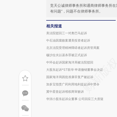
竞天公诚律师事务所和通商律师事务所在
有问题”，问题不在律师事务所。
相关报道
美法院驳回三一对奥巴马起诉
中石油因腐败案遭美投资者起诉
北京法院受理精神障碍者起诉房管局案
穆沙拉夫以谋杀罪被正式起诉
中环会起诉国家海洋局被法院驳回
大股东起诉*ST联华 申请撤销董事会决议
国家海洋局因批准康菲复产被起诉
加多宝指责广药利用地利提起诉中禁令
冀中星曾起诉维权两审败诉
华润小股东起诉众董事 公司回应三大质疑