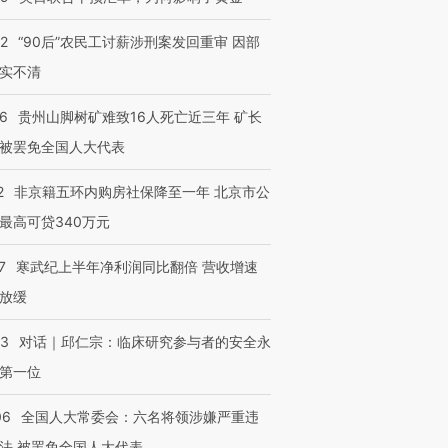
32
“90后”农民工讨薪涉刑案发回重审 因部
实不清
36
贵州山脚树矿难致16人死亡近三年 矿长
被罢免全国人大代表
2
非京籍五环内购房社保降至一年 北京市公
最高可贷340万元
7
寒武纪上半年净利润同比翻倍 营收增速
放缓
53
对话｜邱仁宗：临床研究参与者的安全永
第一位
06
全国人大常委会：六名将领涉嫌严重违
法 被罢免全国人大代表