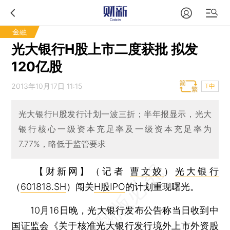
金融
光大银行H股上市二度获批 拟发
120亿股
2013年10月17日 11:15
T中
光大银行H股发行计划一波三折；半年报显示，光大
银行核心一级资本充足率及一级资本充足率为
7.77%，略低于监管要求
【财新网】（记者
曹文姣
）
光大银行
（
601818.SH
）闯关
H股IPO
的计划重现曙光。
10月16日晚，光大银行发布公告称当日收到中
国证监会《关于核准光大银行发行境外上市外资股