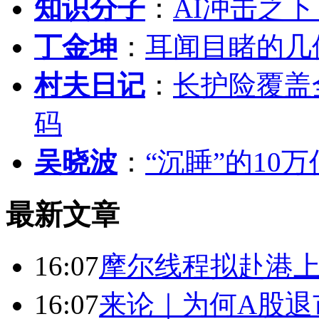
知识分子
：
AI冲击之
丁金坤
：
耳闻目睹的几
村夫日记
：
长护险覆盖
码
吴晓波
：
“沉睡”的10
最新文章
16:07
摩尔线程拟赴港上
16:07
来论｜为何A股退