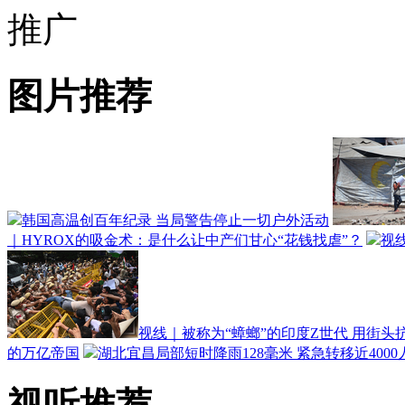
推广
图片推荐
韩国高温创百年纪录 当局警告停止一切户外活动
｜HYROX的吸金术：是什么让中产们甘心“花钱找虐”？
视
视线｜被称为“蟑螂”的印度Z世代 用街
的万亿帝国
湖北宜昌局部短时降雨128毫米 紧急转移近4000