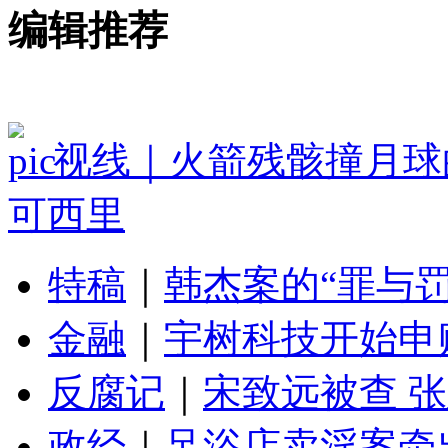
编辑推荐
视线｜火箭残骸撞月球
可西里
特稿
｜
韩杰案的“罪与罚
金融
｜
宇树科技开始申
反腐记
｜
宋致远被查 
政经
｜
足浴店卖淫案牵