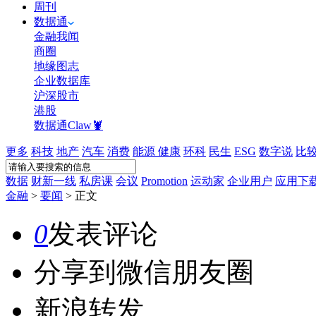
周刊
数据通
金融我闻
商圈
地缘图志
企业数据库
沪深股市
港股
数据通Claw🦞
更多
科技
地产
汽车
消费
能源
健康
环科
民生
ESG
数字说
比
数据
财新一线
私房课
会议
Promotion
运动家
企业用户
应用下
金融
>
要闻
>
正文
0
发表评论
分享到微信朋友圈
新浪转发