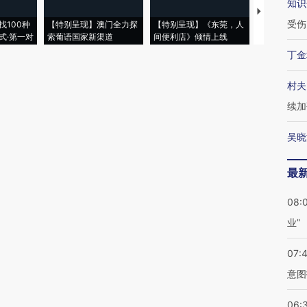
知识
【推广】走
受伤
找100种
【特别呈现】澳门全力探
【特别呈现】《东莞，人
会，让数智科
式·第一对
索葡语国家新渠道
间便利店》倾情上线
业
丁金
村夫
续加
吴晓
最
08:
业”
07:
意图
06: