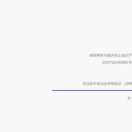
财新网所刊载内容之知识产
京ICP证090880号
违法和不良信息举报电话（涉网络暴力有
关