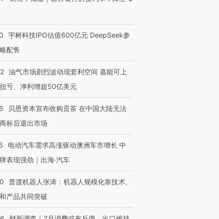
0
宇树科技IPO估值600亿元 DeepSeek参
略配售
22
油气市场剧烈波动现套利空间 嘉能可上
扭亏、净利增超50亿美元
6
贝恩资本宣布收购贡茶 在中国大陆无法
商标后退出市场
6
电动汽车需求高涨驱动澳洲车市增长 中
牌表现强劲｜出海·汽车
00
普渡机器人张涛：机器人规模化靠技术、
和产品共同突破
56
财新调查｜7月消费或有反弹、出口维持