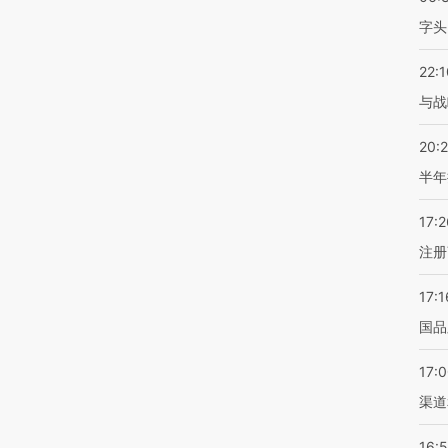
字头
22:1
与战
20:
半年
17:2
注册
17:1
国品
17:
渠道
16: