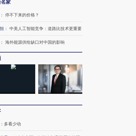
新名家
：
停不下来的价格？
恒
：
中美人工智能竞争：道路比技术更重要
：
海外能源供给缺口对中国的影响
频
OX的吸金
马航飞行员跨国走私7万
视线｜被称为“蟑螂”的印
让中产们甘
粒摇头丸 尿检体内含3种
度Z世代 用街头抗争将教
秘鲁纳斯
”？
毒品
育部长拱下台
13人遇难
客
：
多看少动