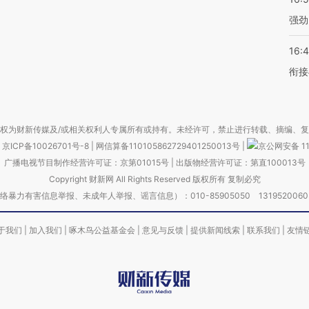
强劲
16:
衔接
权为财新传媒及/或相关权利人专属所有或持有。未经许可，禁止进行转载、摘编、
京ICP备10026701号-8
|
网信算备110105862729401250013号
|
京公网安备 11
广播电视节目制作经营许可证：京第01015号
|
出版物经营许可证：第直100013号
Copyright 财新网 All Rights Reserved 版权所有 复制必究
害信息举报、未成年人举报、谣言信息）：010-85905050 13195200605 举报邮
于我们
|
加入我们
|
啄木鸟公益基金会
|
意见与反馈
|
提供新闻线索
|
联系我们
|
友情