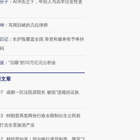
分子
：
AI冲击之下，年轻人与高学历女性更
进第四届链博
【商旅对话】华住集团
技“链”接产
【特别呈现】寻找100种
CFO：不靠规模取胜，华
【特别呈
有意思的生活方式·第三对
住三大增长引擎是什么？
有意思的
坤
：
耳闻目睹的几位律师
日记
：
长护险覆盖全国 筹资和服务给予将持
码
波
：
“沉睡”的10万亿元公积金
新文章
07
成都一区法院原院长 被指“违规挂证执
43
特朗普再签两份行政令限制出生公民权
打击生育旅游产业
37
财经早知道｜部分银行房贷利率，降至“2