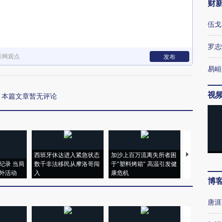
财
伍戈
罗志
新网观点
发布
易峘
视
本篇文章暂无评论
西班牙休达进入紧急状态
加沙上百万流离失所者困
视线｜HYR
纪录 当局
数千非法移民从摩洛哥闯
于“塑料烤箱” 高温引发健
术：是什么
外活动
入
康危机
心“花钱找虐
博
唐涯