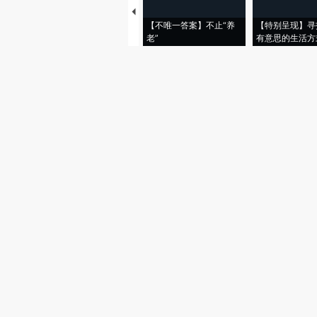
【不唯一答案】不止“养
【特别呈现】寻
老”
有意思的生活方