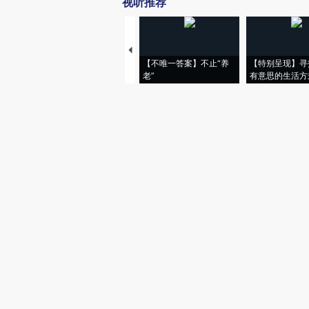
视听推荐
【不唯一答案】不止“养
【特别呈现】寻
老”
有意思的生活方