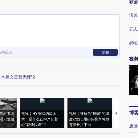
财
伍戈
罗志
易峘
新网观点
发布
视
本篇文章暂无评论
博
失所者困
视线｜HYROX的吸金
视线｜被称为“蟑螂”的印
视线｜“入侵
高温引发健
术：是什么让中产们甘
度Z世代 用街头抗争将教
机”？难民潮
心“花钱找虐”？
育部长拱下台
飞地休达
唐涯