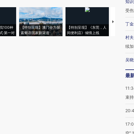
知识
受伤
【推广】走
丁金
找100种
【特别呈现】澳门全力探
【特别呈现】《东莞，人
会，让数智科
式·第一对
索葡语国家新渠道
间便利店》倾情上线
业
村夫
续加
吴晓
最
11:3
束持
20:
17:
空”