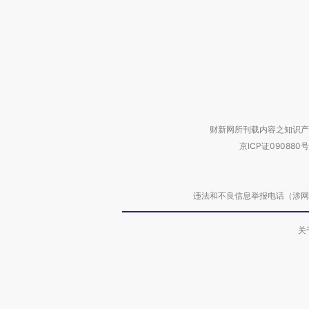
财新网所刊载内容之知识产
京ICP证090880号
违法和不良信息举报电话（涉网络暴力有
关