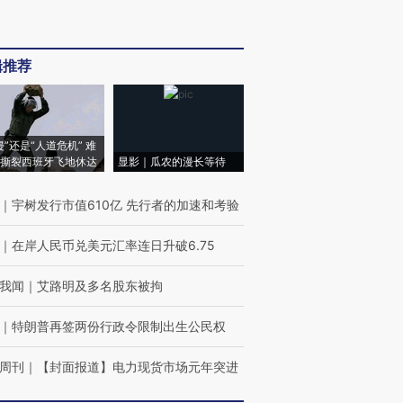
辑推荐
侵”还是“人道危机” 难
撕裂西班牙飞地休达
显影｜瓜农的漫长等待
｜
宇树发行市值610亿 先行者的加速和考验
｜
在岸人民币兑美元汇率连日升破6.75
我闻
｜
艾路明及多名股东被拘
｜
特朗普再签两份行政令限制出生公民权
周刊
｜
【封面报道】电力现货市场元年突进