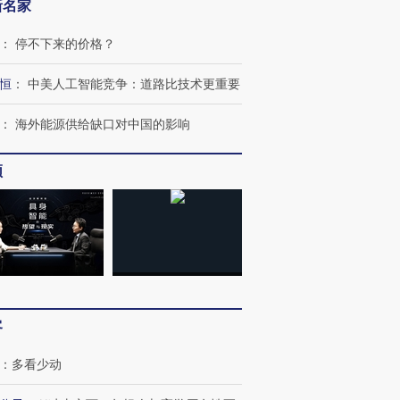
新名家
：
停不下来的价格？
恒
：
中美人工智能竞争：道路比技术更重要
：
海外能源供给缺口对中国的影响
跨国走私7万
视线｜被称为“蟑螂”的印
视线｜“入侵”还是“人道危
检体内含3种
度Z世代 用街头抗争将教
机”？难民潮撕裂西班牙
秘鲁纳斯
频
育部长拱下台
飞地休达
13人遇难
进第四届链博
【商旅对话】华住集团
技“链”接产
【特别呈现】寻找100种
CFO：不靠规模取胜，华
【特别呈
有意思的生活方式·第三对
住三大增长引擎是什么？
有意思的
客
：
多看少动