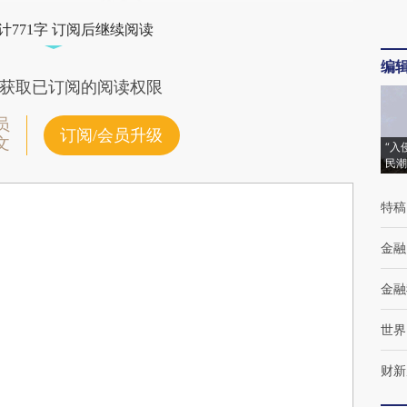
计771字 订阅后继续阅读
编
获取已订阅的阅读权限
员
订阅/会员升级
文
“入
民潮
特稿
金融
金融
世界
财新