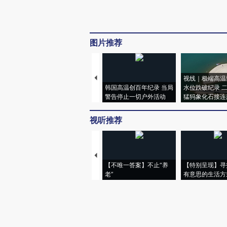
图片推荐
视线｜极端高温
韩国高温创百年纪录 当局
水位跌破纪录 
警告停止一切户外活动
猛犸象化石接连
视听推荐
【不唯一答案】不止“养
【特别呈现】寻
老”
有意思的生活方