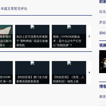
财
本篇文章暂无评论
伍戈
罗志
易峘
致多瑙河
加沙上百万流离失所者困
视线｜HYROX的吸金
马航飞行员
二战沉船与
于“塑料烤箱” 高温引发健
术：是什么让中产们甘
粒摇头丸 尿
视
露出
康危机
心“花钱找虐”？
毒品
【推广】走
找100种
【特别呈现】澳门全力探
【特别呈现】《东莞，人
会，让数智科
式·第一对
索葡语国家新渠道
间便利店》倾情上线
业
博
唐涯