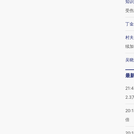
知识
受伤
丁金
村夫
续加
吴晓
最
21:
2.
20:
倍
20:1