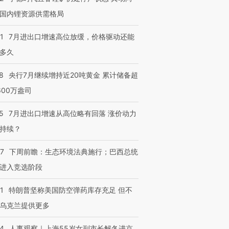
国内锂资源供需格局
1
7月进出口增速高位放缓，价格驱动还能
多久
8
央行7月继续增持近20吨黄金 累计储备超
600万盎司
5
7月进出口增速从高位略有回落 涨价动力
持续？
07
下周前瞻：生态环境法典施行；巴西总统
进入竞选阶段
1
特朗普坚称美国防空弹药库存充足 但不
乌克兰提供更多
24
人事观察｜上海55岁女副市长解冬进京