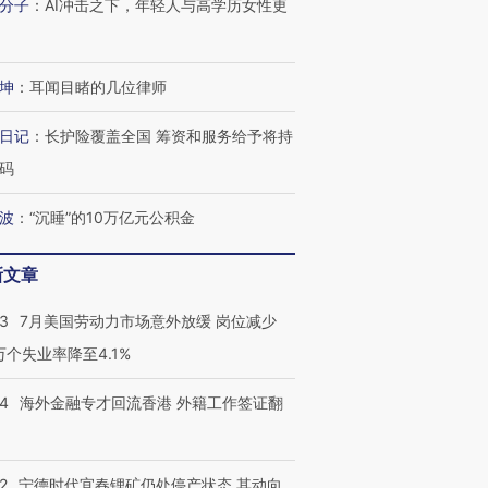
分子
：
AI冲击之下，年轻人与高学历女性更
坤
：
耳闻目睹的几位律师
日记
：
长护险覆盖全国 筹资和服务给予将持
码
波
：
“沉睡”的10万亿元公积金
新文章
43
7月美国劳动力市场意外放缓 岗位减少
3万个失业率降至4.1%
14
海外金融专才回流香港 外籍工作签证翻
2
宁德时代宜春锂矿仍处停产状态 其动向