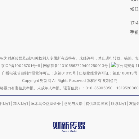
候任
17:
手祖
权为财新传媒及/或相关权利人专属所有或持有。未经许可，禁止进行转载、摘编、
京ICP备10026701号-8
|
网信算备110105862729401250013号
|
京公网安备 11
广播电视节目制作经营许可证：京第01015号
|
出版物经营许可证：第直100013号
Copyright 财新网 All Rights Reserved 版权所有 复制必究
害信息举报、未成年人举报、谣言信息）：010-85905050 13195200605 举报邮
于我们
|
加入我们
|
啄木鸟公益基金会
|
意见与反馈
|
提供新闻线索
|
联系我们
|
友情