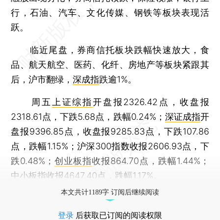
行，石油、汽车、文化传媒、钢铁等板块表现活
跃。
临近尾盘，券商信托板块跌幅快速放大，食
品、航天航空、医药、化纤、房地产等板块紧跟其
后，沪市翻绿，
深成指
跌逾1%。
周五
上证综指
开盘报2326.42点，收盘报
2318.61点，下跌5.68点，跌幅0.24%；
深证成指
开
盘报9396.85点，收盘报9285.83点，下跌107.86
点，跌幅1.15%；沪深300指数收报2606.93点，下
跌0.48%；
创业板指
收报864.70点，跌幅1.44%；
中小板指
收报4647.40点，跌幅1.17%。
本文共计1189字 订阅后继续阅读
登录
后获取已订阅的阅读权限