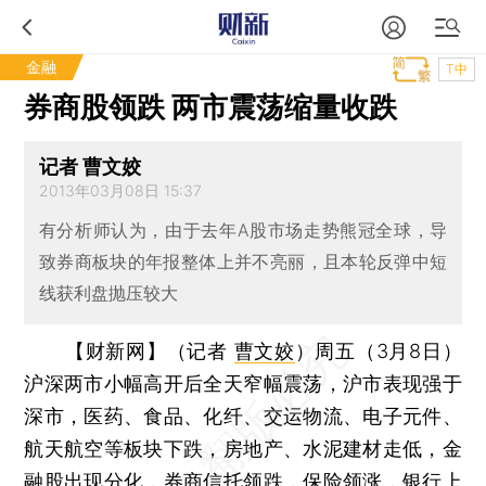
金融
T中
券商股领跌 两市震荡缩量收跌
记者 曹文姣
2013年03月08日 15:37
有分析师认为，由于去年A股市场走势熊冠全球，导
致券商板块的年报整体上并不亮丽，且本轮反弹中短
线获利盘抛压较大
【财新网】（记者
曹文姣
）
周五（3月8日）
沪深两市小幅高开后全天窄幅震荡，沪市表现强于
深市，医药、食品、化纤、交运物流、电子元件、
航天航空等板块下跌，房地产、水泥建材走低，金
融股出现分化，券商信托领跌，保险领涨，银行上