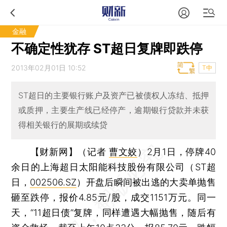
金融
不确定性犹存 ST超日复牌即跌停
2013年02月01日 10:52
T中
ST超日的主要银行账户及资产已被债权人冻结、抵押
或质押，主要生产线已经停产，逾期银行贷款并未获
得相关银行的展期或续贷
【财新网】（记者
曹文姣
）
2月1日，停牌40
余日的上海超日太阳能科技股份有限公司（ST超
日，
002506.SZ
）开盘后瞬间被出逃的大卖单抛售
砸至跌停，报价4.85元/股，成交1151万元。同一
天，“11超日债”复牌，同样遭遇大幅抛售，随后有