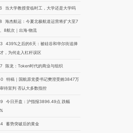
6
当大学教授变临时工，大学还是大学吗
8
海杰航运：今夏北极航道运营将扩大至7
、8航次｜出海·物流
53
439%之后的6天：被硅谷和华尔街追捧
才，为何走入杠杆误区
07
陈龙：Token时代的商业与组织
50
特稿｜国航原党委书记樊澄受贿3847万
审待宣判 否认大多数指控
29
今日开盘：沪指报3896.49点 跌幅
0%
24
蓄势突破后的黄金