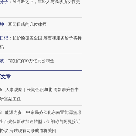
分子
：
AI冲击之下，年轻人与高学历女性更
进第四届链博
【商旅对话】华住集团
技“链”接产
【特别呈现】寻找100种
CFO：不靠规模取胜，华
【特别呈
坤
：
耳闻目睹的几位律师
有意思的生活方式·第三对
住三大增长引擎是什么？
有意思的
日记
：
长护险覆盖全国 筹资和服务给予将持
码
波
：
“沉睡”的10万亿元公积金
新文章
25
人事观察｜长期任职湖北 周新群升任中
研室副主任
3
能源内参｜中东局势催化东南亚能源焦虑
出台光伏新政加速转型；伊朗称与阿曼接近
协议 海峡现有两条航道将关闭