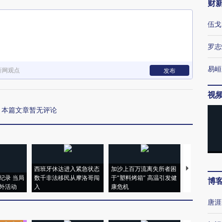
财
伍戈
罗志
易峘
新网观点
发布
视
本篇文章暂无评论
西班牙休达进入紧急状态
加沙上百万流离失所者困
视线｜HYR
纪录 当局
数千非法移民从摩洛哥闯
于“塑料烤箱” 高温引发健
术：是什么
博
外活动
入
康危机
心“花钱找虐
唐涯