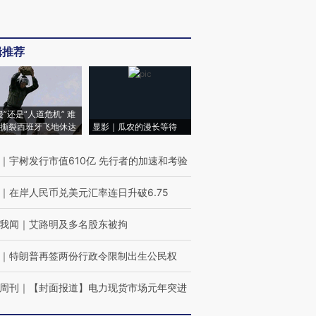
辑推荐
侵”还是“人道危机” 难
撕裂西班牙飞地休达
显影｜瓜农的漫长等待
｜
宇树发行市值610亿 先行者的加速和考验
｜
在岸人民币兑美元汇率连日升破6.75
我闻
｜
艾路明及多名股东被拘
｜
特朗普再签两份行政令限制出生公民权
周刊
｜
【封面报道】电力现货市场元年突进