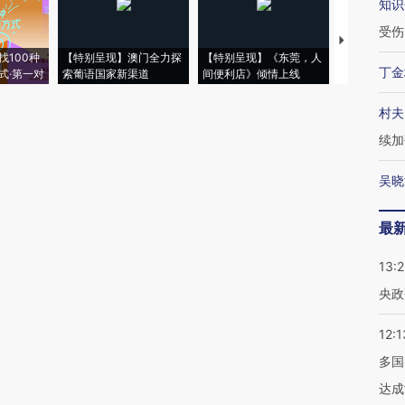
知识
受伤
【推广】走
找100种
【特别呈现】澳门全力探
【特别呈现】《东莞，人
会，让数智科
丁金
式·第一对
索葡语国家新渠道
间便利店》倾情上线
业
村夫
续加
吴晓
最
13:
央政
12:1
多国
达成