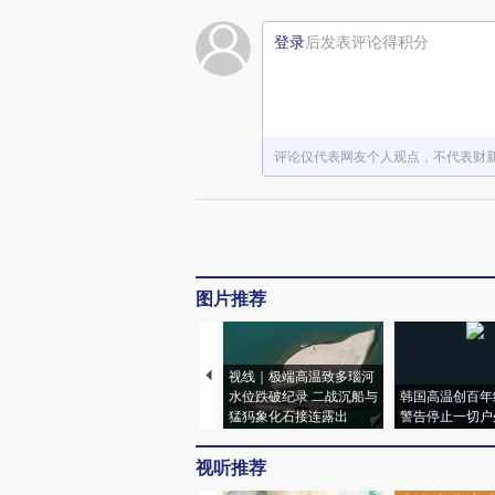
登录
后发表评论得积分
评论仅代表网友个人观点，不代表财
图片推荐
视线｜极端高温致多瑙河
水位跌破纪录 二战沉船与
韩国高温创百年
猛犸象化石接连露出
警告停止一切户
视听推荐