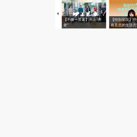
【不唯一答案】不止“养
【特别呈现】寻
老”
有意思的生活方