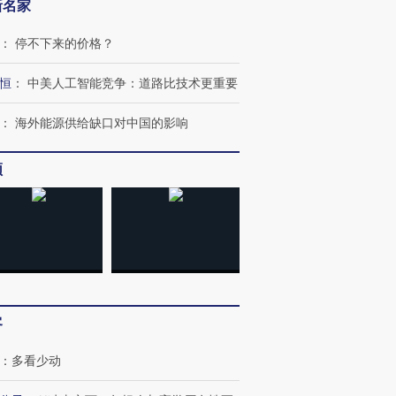
新名家
：
停不下来的价格？
恒
：
中美人工智能竞争：道路比技术更重要
：
海外能源供给缺口对中国的影响
频
OX的吸金
马航飞行员跨国走私7万
视线｜被称为“蟑螂”的印
让中产们甘
粒摇头丸 尿检体内含3种
度Z世代 用街头抗争将教
秘鲁纳斯
客
”？
毒品
育部长拱下台
13人遇难
：
多看少动