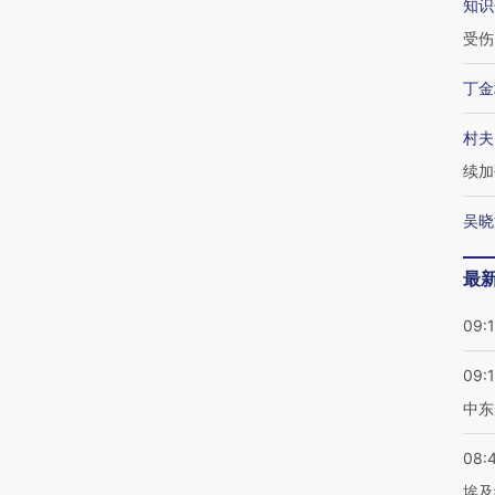
知识
受伤
丁金
村夫
续加
吴晓
最
09:
09:
中东
08:
埃及