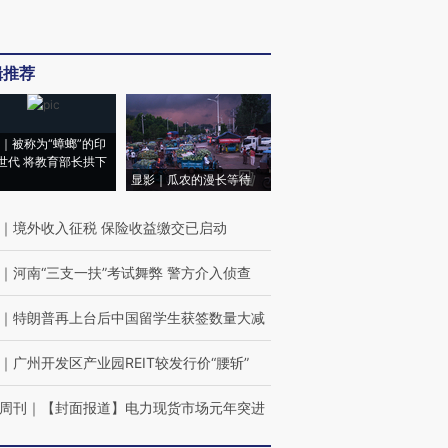
辑推荐
｜被称为“蟑螂”的印
世代 将教育部长拱下
显影｜瓜农的漫长等待
｜
境外收入征税 保险收益缴交已启动
｜
河南“三支一扶”考试舞弊 警方介入侦查
｜
特朗普再上台后中国留学生获签数量大减
｜
广州开发区产业园REIT较发行价“腰斩”
周刊
｜
【封面报道】电力现货市场元年突进