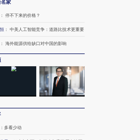
新名家
：
停不下来的价格？
恒
：
中美人工智能竞争：道路比技术更重要
跨国走私7万
视线｜HY
检体内含3种
泽连斯基密集出访美英 索
秘鲁纳斯卡观光飞机坠毁
术：是什
：
海外能源供给缺口对中国的影响
要防空导弹“救急”
13人遇难
心“花钱找
频
进第四届链博
【商旅对话】华住集团
技“链”接产
【特别呈现】寻找100种
CFO：不靠规模取胜，华
【特别呈
有意思的生活方式·第三对
住三大增长引擎是什么？
有意思的
客
：
多看少动