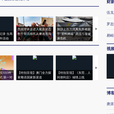
财
伍戈
罗志
西班牙休达进入紧急状态
加沙上百万流离失所者困
马航飞行员
纪录 当局
数千非法移民从摩洛哥闯
于“塑料烤箱” 高温引发健
粒摇头丸 尿
易峘
外活动
入
康危机
毒品
视
【推广】走
找100种
【特别呈现】澳门全力探
【特别呈现】《东莞，人
会，让数智科
式·第一对
索葡语国家新渠道
间便利店》倾情上线
业
博
唐涯