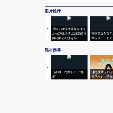
图片推荐
视线｜极端高温致多瑙河
水位跌破纪录 二战沉船与
韩国高温创百年
猛犸象化石接连露出
警告停止一切户
视听推荐
【不唯一答案】不止“养
【特别呈现】寻
老”
有意思的生活方