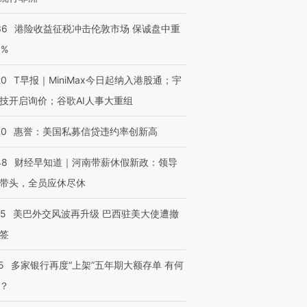
36
港险收益征税冲击伦敦市场 保诚盘中重
3%
20
T早报｜MiniMax今日起纳入港股通；宇
技开启询价；谷歌AI人事大重组
30
惠誉：美国私募信贷违约率创新高
48
财经早知道｜河南带薪休假新政：领导
带头，全员应休尽休
05
美巴外交风波再升级 巴西驻美大使遭撤
签
5
多家银行再度“上架”五年期大额存单 有何
？