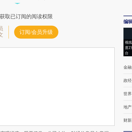
获取已订阅的阅读权限
编
员
订阅/会员升级
文
视线
度Z
台
金融
政经
世界
地产
财新