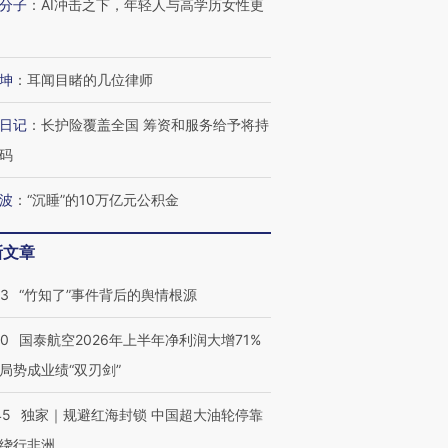
分子
：
AI冲击之下，年轻人与高学历女性更
坤
：
耳闻目睹的几位律师
日记
：
长护险覆盖全国 筹资和服务给予将持
码
波
：
“沉睡”的10万亿元公积金
新文章
13
“竹知了”事件背后的舆情根源
10
国泰航空2026年上半年净利润大增71%
局势成业绩“双刃剑”
45
独家｜规避红海封锁 中国超大油轮停靠
绕行非洲