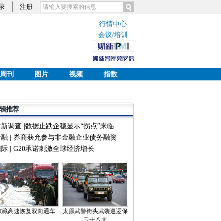
录
注册
行情中心
会议/培训
周刊
图片
视频
指数
辑推荐
财新调查 |数据止跌企稳显示“拐点”来临
金融 | 券商获允参与非金融企业债务融资
际 | G20承诺刺激全球经济增长
京藏高速恢复双向通车
太原武警街头武装巡逻保
卫十八大