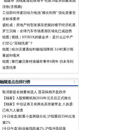
“福建帮”洗钱案逃犯徐海卡 伦敦16套房拟被英国
没收(含视频)
工信部叫停废旧动力电池“梯次利用” 强化质量安
全标准要求
盛松成：房地产转型发展应把握好楼宇经济机遇
罗兰贝格：全球汽车市场逐渐区域化已成趋势
组图 | 视线｜HYROX的吸金术：是什么让中产
们甘心“花钱找虐”？
组图 | 哈尔滨遭遇短时极端强降雨 3小时累计雨
量超80毫米
组图 | 黎巴嫩贝鲁特港爆炸事件6周年 仍未等到
追责结果
融频道点击排行榜
取消新提名独董候选人 莲花味精开盘跌停
【独家】A股熔断机制2016年元旦后正式推出
【独家】中信证券又有两名高管被带走 八执委
已有六人被查
[今日收盘]权重小盘两级分化 沪指重回3500点涨
逾2%
[今日午盘]创业板指跌逾2% 沪指冲高回落