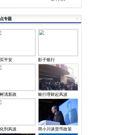
点专题
买平安
影子银行
树清新政
银行理财起风波
化剂风波
周小川谈货币政策