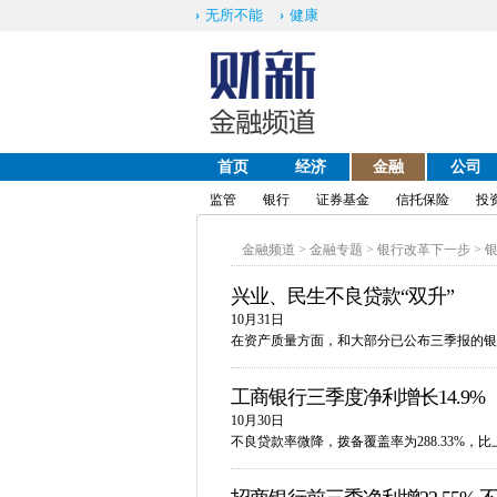
无所不能
健康
首页
经济
金融
公司
English
监管
银行
证券基金
信托保险
投
金融频道
>
金融专题
>
银行改革下一步
>
兴业、民生不良贷款“双升”
10月31日
在资产质量方面，和大部分已公布三季报的银
工商银行三季度净利增长14.9%
10月30日
不良贷款率微降，拨备覆盖率为288.33%，比上