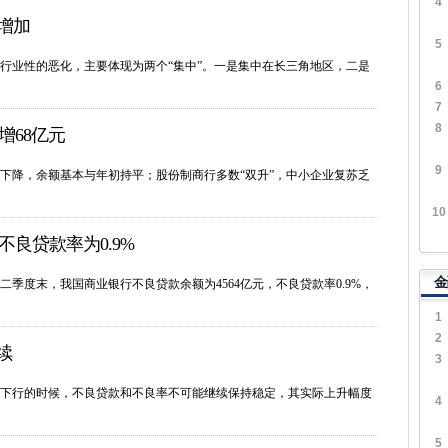
4
”增加
5
行业性的恶化，主要体现为两个“集中”。一是集中在长三角地区，二是
6
7
8
增68亿元
9
下降，余额基本与年初持平；股份制商行多数“双升”，中小企业复苏乏
10
良贷款率为0.9%
金
年二季度末，我国商业银行不良贷款余额为4564亿元，不良贷款率0.9%，
1
2
续
3
下行的时候，不良贷款和不良率不可能继续保持稳定，其实际上升幅度
4
5