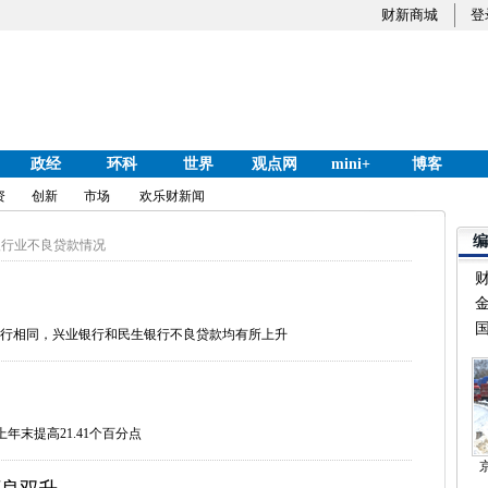
财新商城
登
政经
环科
世界
观点网
mini+
博客
资
创新
市场
欢乐财新闻
编
银行业不良贷款情况
国
行相同，兴业银行和民生银行不良贷款均有所上升
年末提高21.41个百分点