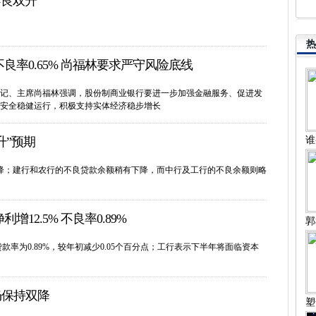
不良双升
热
良率0.65% 尚福林要求严守风险底线
记、主席尚福林强调，股份制商业银行要进一步加强金融服务、促进发
安全稳健运行，积极支持实体经济稳步增长
升”预期
谁
降；建行和农行的不良贷款余额稍有下降，而中行及工行的不良余额则略
增12.5% 不良率0.89%
郭
贷款率为0.89%，较年初减少0.05个百分点；工行表示下半年将面临资本
仍保持双降
塑