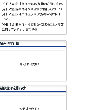
[今日收盘]创业板指涨逾3% 沪指四连阳涨逾1%
[今日收盘]存量博弈资金谨慎 沪指低走跌1.67%
[今日收盘]房地产涌现涨停 沪指震荡翻红收涨
0.32%
[今日收盘]权重股小幅回调 沪指3500点上方震荡
易纲：不必担心人民币贬值
站评论排行榜
暂无排行数据！
融频道评论排行榜
暂无排行数据！