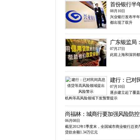
首份银行半
08月10日
兴业银行发布半年
都出现了双升
广东银监局
07月27日
此前上海和深圳都
建行：已对
07月10日
逐步建立起了覆盖
机构等高风险领域下发预警提示
尚福林：城商行要加强风险防控
06月08日
截至2012年1季度末，全国城市商业银行总资产
贷款余额1.34万亿元