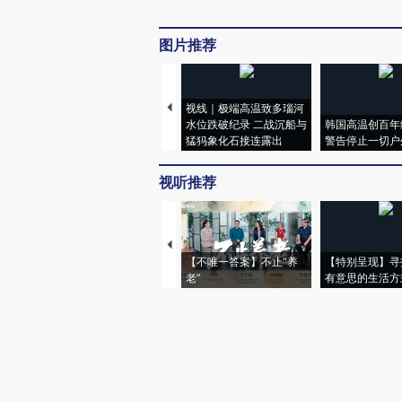
图片推荐
视线｜极端高温致多瑙河
水位跌破纪录 二战沉船与
韩国高温创百年
猛犸象化石接连露出
警告停止一切户
视听推荐
【不唯一答案】不止“养
【特别呈现】寻
老”
有意思的生活方