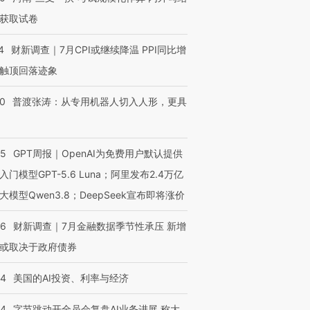
获取试卷
4
财新调查｜7月CPI或继续降温 PPI同比增
触顶回落迹象
00
普渡张涛：从专用机器人切入人形，更具
55
GPT周报｜OpenAI为免费用户默认提供
入门模型GPT-5.6 Luna；阿里发布2.4万亿
大模型Qwen3.8；DeepSeek宣布即将涨价
46
财新调查｜7月金融数据季节性承压 新增
或取决于政府债券
44
美国的AI投资、利率与经济
44
字节跳动开全员会复盘AI业务进展 称大