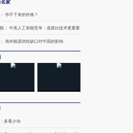
新名家
：
停不下来的价格？
恒
：
中美人工智能竞争：道路比技术更重要
跨国走私7万
视线｜被称为“蟑螂”的印
视线｜“入侵”还是“人道危
：
海外能源供给缺口对中国的影响
检体内含3种
度Z世代 用街头抗争将教
机”？难民潮撕裂西班牙
秘鲁纳斯
育部长拱下台
飞地休达
13人遇难
频
进第四届链博
【商旅对话】华住集团
技“链”接产
【特别呈现】寻找100种
CFO：不靠规模取胜，华
【特别呈
有意思的生活方式·第三对
住三大增长引擎是什么？
有意思的
客
：
多看少动