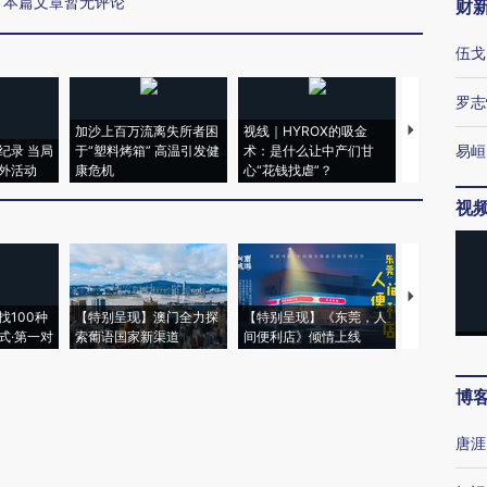
本篇文章暂无评论
财
伍戈
罗志
加沙上百万流离失所者困
视线｜HYROX的吸金
马航飞行员
易峘
纪录 当局
于“塑料烤箱” 高温引发健
术：是什么让中产们甘
粒摇头丸 尿
外活动
康危机
心“花钱找虐”？
毒品
视
【推广】走
找100种
【特别呈现】澳门全力探
【特别呈现】《东莞，人
会，让数智科
式·第一对
索葡语国家新渠道
间便利店》倾情上线
业
博
唐涯