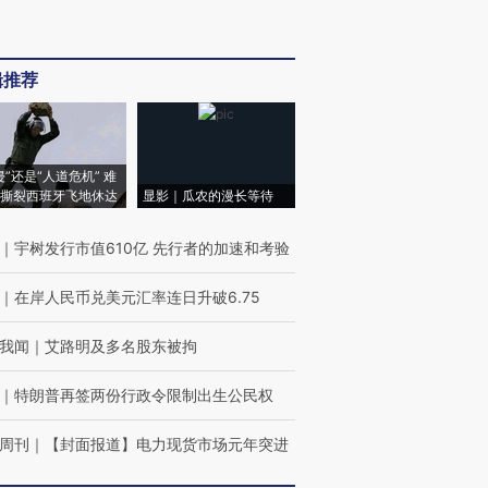
辑推荐
侵”还是“人道危机” 难
撕裂西班牙飞地休达
显影｜瓜农的漫长等待
｜
宇树发行市值610亿 先行者的加速和考验
｜
在岸人民币兑美元汇率连日升破6.75
我闻
｜
艾路明及多名股东被拘
｜
特朗普再签两份行政令限制出生公民权
周刊
｜
【封面报道】电力现货市场元年突进