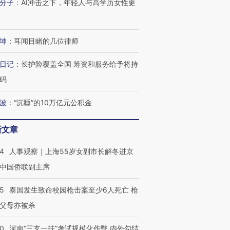
分子
：
AI冲击之下，年轻人与高学历女性更
坤
：
耳闻目睹的几位律师
日记
：
长护险覆盖全国 筹资和服务给予将持
码
波
：
“沉睡”的10万亿元公积金
新文章
24
人事观察｜上海55岁女副市长解冬进京
中国侨联副主席
45
泰国发生致命校园枪击案至少6人死亡 枪
父母亦被杀
40
河南“三支一扶”考试规模化作弊 内外勾结