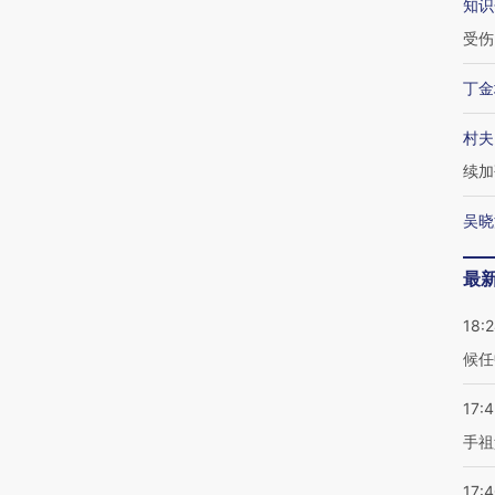
知识
受伤
丁金
村夫
续加
吴晓
最
18:
候任
17:
手祖
17: