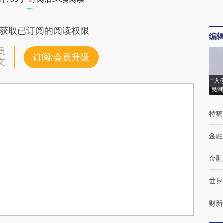
获取已订阅的阅读权限
编
员
订阅/会员升级
文
“入
民潮
特稿
金融
金融
世界
财新