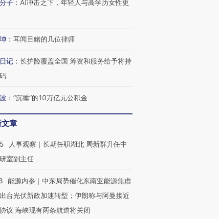
分子
：
AI冲击之下，年轻人与高学历女性更
坤
：
耳闻目睹的几位律师
日记
：
长护险覆盖全国 筹资和服务给予将持
码
波
：
“沉睡”的10万亿元公积金
新文章
25
人事观察｜长期任职湖北 周新群升任中
研室副主任
3
能源内参｜中东局势催化东南亚能源焦虑
出台光伏新政加速转型；伊朗称与阿曼接近
协议 海峡现有两条航道将关闭