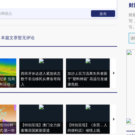
财
新网观点
发布
财
写
引
本篇文章暂无评论
西班牙休达进入紧急状态
加沙上百万流离失所者困
视线｜HYR
纪录 当局
数千非法移民从摩洛哥闯
于“塑料烤箱” 高温引发健
术：是什么
外活动
入
康危机
心“花钱找虐
【推广】走
找100种
【特别呈现】澳门全力探
【特别呈现】《东莞，人
会，让数智科
式·第一对
索葡语国家新渠道
间便利店》倾情上线
业