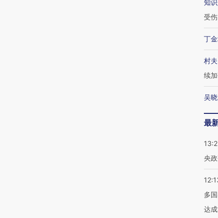
知识
受伤
丁金
村夫
续加
吴晓
最
13:
央政
12:1
多国
达成