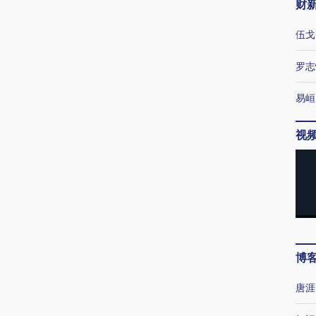
财
伍戈
罗志
易峘
视
博
唐涯