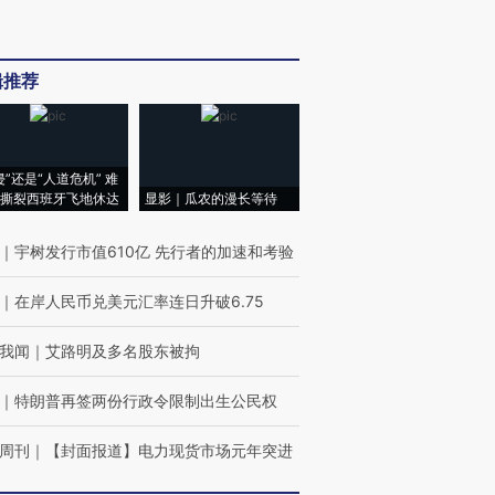
辑推荐
侵”还是“人道危机” 难
撕裂西班牙飞地休达
显影｜瓜农的漫长等待
｜
宇树发行市值610亿 先行者的加速和考验
｜
在岸人民币兑美元汇率连日升破6.75
我闻
｜
艾路明及多名股东被拘
｜
特朗普再签两份行政令限制出生公民权
周刊
｜
【封面报道】电力现货市场元年突进