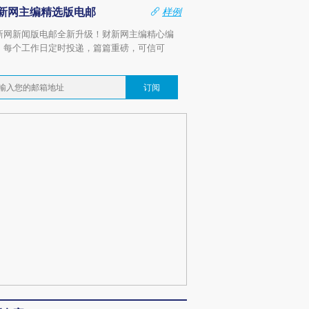
新网主编精选版电邮
样例
新网新闻版电邮全新升级！财新网主编精心编
，每个工作日定时投递，篇篇重磅，可信可
。
订阅
OX的吸金
马航飞行员跨国走私7万
视线｜被称为“蟑螂”的印
让中产们甘
粒摇头丸 尿检体内含3种
度Z世代 用街头抗争将教
秘鲁纳斯
”？
毒品
育部长拱下台
13人遇难
进第四届链博
【商旅对话】华住集团
技“链”接产
【特别呈现】寻找100种
CFO：不靠规模取胜，华
【特别呈
有意思的生活方式·第三对
住三大增长引擎是什么？
有意思的