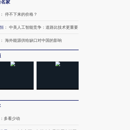
新名家
：
停不下来的价格？
恒
：
中美人工智能竞争：道路比技术更重要
：
海外能源供给缺口对中国的影响
频
客
：
多看少动