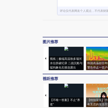
评论仅代表网友个人观点，不代表财
图片推荐
视线｜极端高温致多瑙河
水位跌破纪录 二战沉船与
韩国高温创百年
猛犸象化石接连露出
警告停止一切户
视听推荐
【不唯一答案】不止“养
【特别呈现】寻
老”
有意思的生活方