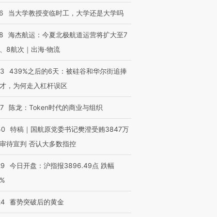
6
当大学教授变临时工，大学还是大学吗
8
海杰航运：今夏北极航道运营将扩大至7
、8航次｜出海·物流
53
439%之后的6天：被硅谷和华尔街追捧
才，为何走入杠杆误区
07
陈龙：Token时代的商业与组织
50
特稿｜国航原党委书记樊澄受贿3847万
审待宣判 否认大多数指控
29
今日开盘：沪指报3896.49点 跌幅
0%
24
蓄势突破后的黄金