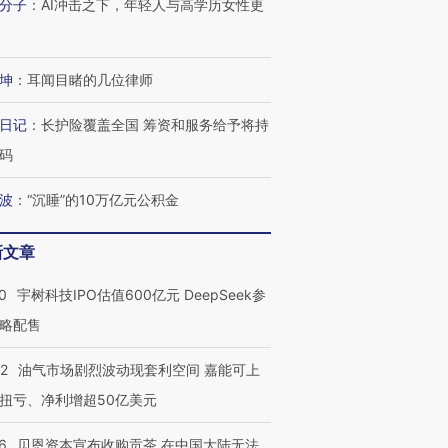
分子
：
AI冲击之下，年轻人与高学历女性更
进第四届链博
【商旅对话】华住集团
技“链”接产
【特别呈现】寻找100种
CFO：不靠规模取胜，华
【特别呈
坤
：
耳闻目睹的几位律师
有意思的生活方式·第三对
住三大增长引擎是什么？
有意思的
日记
：
长护险覆盖全国 筹资和服务给予将持
码
波
：
“沉睡”的10万亿元公积金
新文章
0
宇树科技IPO估值600亿元 DeepSeek参
略配售
22
油气市场剧烈波动现套利空间 嘉能可上
扭亏、净利增超50亿美元
6
贝恩资本宣布收购贡茶 在中国大陆无法