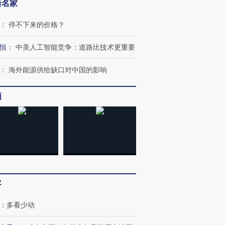
新名家
：
停不下来的价格？
恒
：
中美人工智能竞争：道路比技术更重要
：
海外能源供给缺口对中国的影响
频
OX的吸金
马航飞行员跨国走私7万
视线｜被称为“蟑螂”的印
客
让中产们甘
粒摇头丸 尿检体内含3种
度Z世代 用街头抗争将教
秘鲁纳斯
”？
毒品
育部长拱下台
13人遇难
：
多看少动