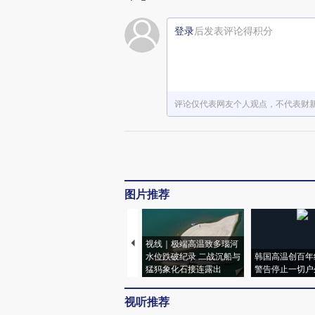
登录
后发表评论得积分
评论仅代表网友个人观点，不代表财
图片推荐
视线｜极端高温致多瑙河
水位跌破纪录 二战沉船与
韩国高温创百年
猛犸象化石接连露出
警告停止一切户
视听推荐