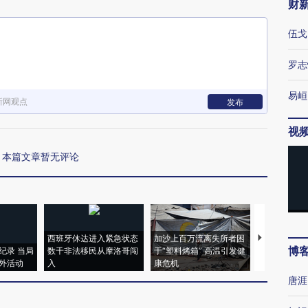
财
伍戈
罗志
易峘
新网观点
发布
视
本篇文章暂无评论
西班牙休达进入紧急状态
加沙上百万流离失所者困
视线｜HYR
博
纪录 当局
数千非法移民从摩洛哥闯
于“塑料烤箱” 高温引发健
术：是什么
外活动
入
康危机
心“花钱找虐
唐涯