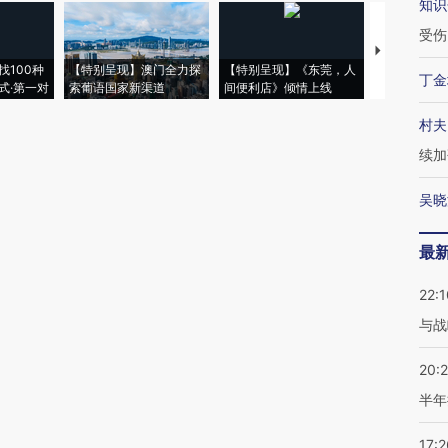
知识
受伤
【推广】走
找100种
【特别呈现】澳门全力探
【特别呈现】《东莞，人
会，让数智科
丁金
式·第一对
索葡语国家新渠道
间便利店》倾情上线
业
村夫
续加
吴晓
最
22:1
与战
20:
半年
17:2