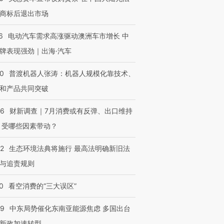
商标后退出市场
6
电动汽车需求高涨驱动澳洲车市增长 中
牌表现强劲｜出海·汽车
00
普渡机器人张涛：机器人规模化靠技术、
和产品共同突破
56
财新调查｜7月消费或有反弹、出口维持
 受哪些因素带动？
42
生态环境法典将施行 最高法明确新旧法
与追责规则
0
看空消费的“三大误区”
59
中东局势催化东南亚能源焦虑 多国出台
新政加速转型