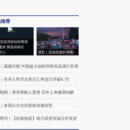
辑推荐
宜昌局部短时降雨
8毫米 紧急转移近
00人
显影｜瓜农的漫长等待
｜
规避封锁 中国超大油轮停靠埃及绕行非洲
｜
在岸人民币兑美元汇率连日升破6.75
我闻
｜
资管掌舵人更替 百年人寿僵局何解
｜
多国出台光伏新政加速转型
周刊
｜
【封面报道】电力现货市场元年突进