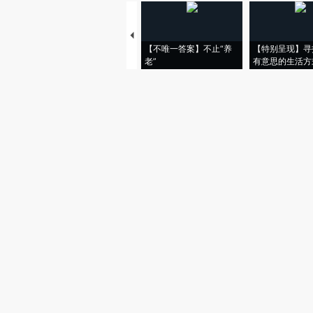
【不唯一答案】不止“养
【特别呈现】寻
老”
有意思的生活方