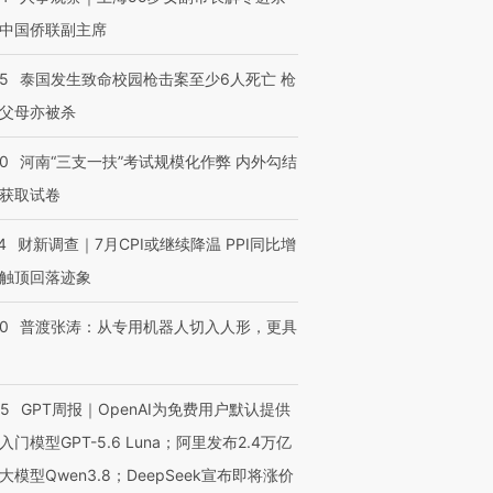
中国侨联副主席
45
泰国发生致命校园枪击案至少6人死亡 枪
父母亦被杀
40
河南“三支一扶”考试规模化作弊 内外勾结
获取试卷
4
财新调查｜7月CPI或继续降温 PPI同比增
触顶回落迹象
00
普渡张涛：从专用机器人切入人形，更具
55
GPT周报｜OpenAI为免费用户默认提供
入门模型GPT-5.6 Luna；阿里发布2.4万亿
大模型Qwen3.8；DeepSeek宣布即将涨价