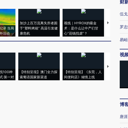
财
伍戈
加沙上百万流离失所者困
视线｜HYROX的吸金
马航飞行员
罗志
纪录 当局
于“塑料烤箱” 高温引发健
术：是什么让中产们甘
粒摇头丸 尿
外活动
康危机
心“花钱找虐”？
毒品
易峘
视
【推广】走
找100种
【特别呈现】澳门全力探
【特别呈现】《东莞，人
会，让数智科
式·第一对
索葡语国家新渠道
间便利店》倾情上线
业
博
唐涯