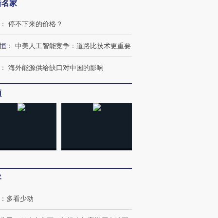
新名家
：
停不下来的价格？
跨国走私7万
视线｜被称为“蟑螂”的印
视线｜“入侵”还是“人道危
恒
：
中美人工智能竞争：道路比技术更重要
检体内含3种
度Z世代 用街头抗争将教
机”？难民潮撕裂西班牙
秘鲁纳斯
育部长拱下台
飞地休达
13人遇难
：
海外能源供给缺口对中国的影响
频
进第四届链博
【商旅对话】华住集团
技“链”接产
【特别呈现】寻找100种
CFO：不靠规模取胜，华
【特别呈
有意思的生活方式·第三对
住三大增长引擎是什么？
有意思的
客
：
多看少动