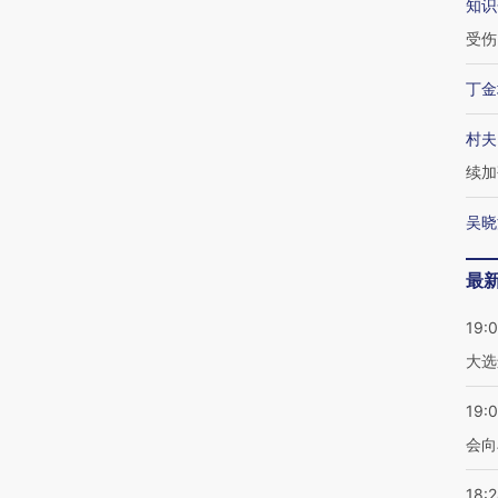
知识
受伤
丁金
村夫
续加
吴晓
最
19:
大选
19:0
会向
18: