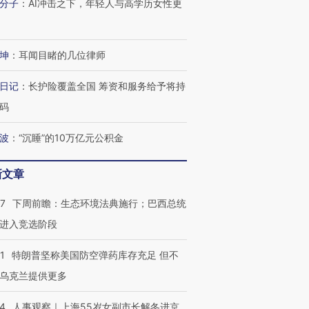
分子
：
AI冲击之下，年轻人与高学历女性更
坤
：
耳闻目睹的几位律师
日记
：
长护险覆盖全国 筹资和服务给予将持
码
波
：
“沉睡”的10万亿元公积金
新文章
07
下周前瞻：生态环境法典施行；巴西总统
进入竞选阶段
1
特朗普坚称美国防空弹药库存充足 但不
乌克兰提供更多
24
人事观察｜上海55岁女副市长解冬进京