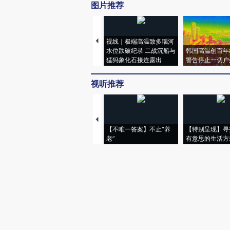
图片推荐
视线｜极端高温致多瑙河
水位跌破纪录 二战沉船与
韩国高温创百年
猛犸象化石接连露出
警告停止一切户
视听推荐
【不唯一答案】不止“养
【特别呈现】寻
老”
有意思的生活方