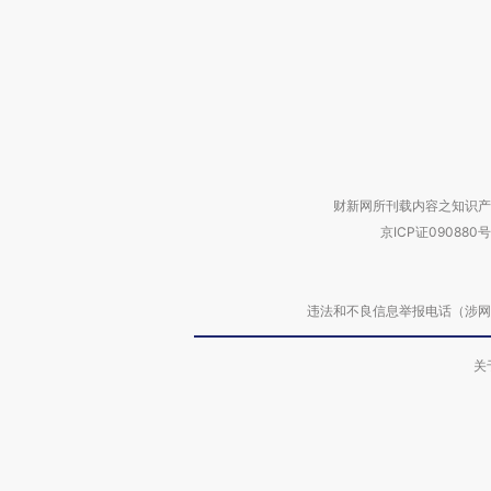
财新网所刊载内容之知识产
京ICP证090880号
违法和不良信息举报电话（涉网络暴力有
关