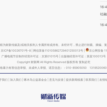
16:
社融
16:
权为财新传媒及/或相关权利人专属所有或持有。未经许可，禁止进行转载、摘编、
京ICP备10026701号-8
|
网信算备110105862729401250013号
|
京公网安备 11
广播电视节目制作经营许可证：京第01015号
|
出版物经营许可证：第直100013号
Copyright 财新网 All Rights Reserved 版权所有 复制必究
害信息举报、未成年人举报、谣言信息）：010-85905050 13195200605 举报邮
于我们
|
加入我们
|
啄木鸟公益基金会
|
意见与反馈
|
提供新闻线索
|
联系我们
|
友情