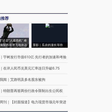
辑推荐
侵”还是“人道危机” 难
撕裂西班牙飞地休达
显影｜瓜农的漫长等待
｜
宇树发行市值610亿 先行者的加速和考验
｜
在岸人民币兑美元汇率连日升破6.75
我闻
｜
艾路明及多名股东被拘
｜
特朗普再签两份行政令限制出生公民权
周刊
｜
【封面报道】电力现货市场元年突进