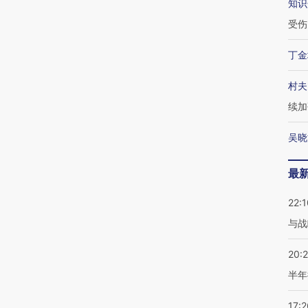
知识
受伤
丁金
村夫
续加
吴晓
最
22:1
与战
20:
半年
17:2