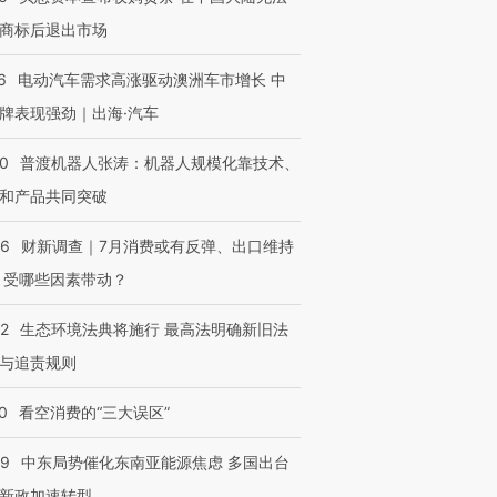
商标后退出市场
6
电动汽车需求高涨驱动澳洲车市增长 中
牌表现强劲｜出海·汽车
00
普渡机器人张涛：机器人规模化靠技术、
和产品共同突破
56
财新调查｜7月消费或有反弹、出口维持
 受哪些因素带动？
42
生态环境法典将施行 最高法明确新旧法
与追责规则
0
看空消费的“三大误区”
59
中东局势催化东南亚能源焦虑 多国出台
新政加速转型