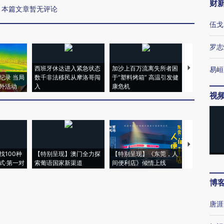
财
本篇文章暂无评论
伍戈
罗志
西班牙休达进入紧急状态
加沙上百万流离失所者困
视线｜HYR
易峘
纪录 当局
数千非法移民从摩洛哥闯
于“塑料烤箱” 高温引发健
术：是什么
外活动
入
康危机
心“花钱找虐
视
【推广】走
找100种
【特别呈现】澳门全力探
【特别呈现】《东莞，人
会，让数智科
式·第一对
索葡语国家新渠道
间便利店》倾情上线
业
博
唐涯