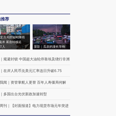
辑推荐
宜昌局部短时降雨
8毫米 紧急转移近
00人
显影｜瓜农的漫长等待
｜
规避封锁 中国超大油轮停靠埃及绕行非洲
｜
在岸人民币兑美元汇率连日升破6.75
我闻
｜
资管掌舵人更替 百年人寿僵局何解
｜
多国出台光伏新政加速转型
周刊
｜
【封面报道】电力现货市场元年突进