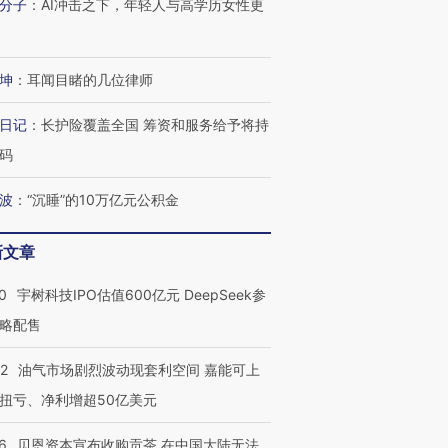
分子
：
AI冲击之下，年轻人与高学历女性更
坤
：
耳闻目睹的几位律师
日记
：
长护险覆盖全国 筹资和服务给予将持
码
波
：
“沉睡”的10万亿元公积金
新文章
0
宇树科技IPO估值600亿元 DeepSeek参
略配售
22
油气市场剧烈波动现套利空间 嘉能可上
扭亏、净利增超50亿美元
6
贝恩资本宣布收购贡茶 在中国大陆无法