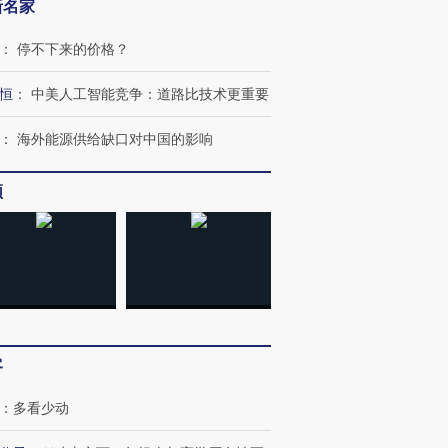
新名家
：
停不下来的价格？
恒
：
中美人工智能竞争：道路比技术更重要
OX的吸金
马航飞行员跨国走私7万
视线｜被称为“蟑螂”的印
：
海外能源供给缺口对中国的影响
让中产们甘
粒摇头丸 尿检体内含3种
度Z世代 用街头抗争将教
秘鲁纳斯
”？
毒品
育部长拱下台
13人遇难
频
进第四届链博
【商旅对话】华住集团
技“链”接产
【特别呈现】寻找100种
CFO：不靠规模取胜，华
【特别呈
有意思的生活方式·第三对
住三大增长引擎是什么？
有意思的
客
：
多看少动