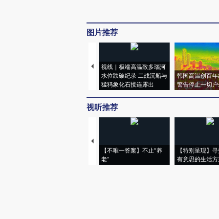
图片推荐
视线｜极端高温致多瑙河
水位跌破纪录 二战沉船与
韩国高温创百年
猛犸象化石接连露出
警告停止一切户
视听推荐
【不唯一答案】不止“养
【特别呈现】寻
老”
有意思的生活方