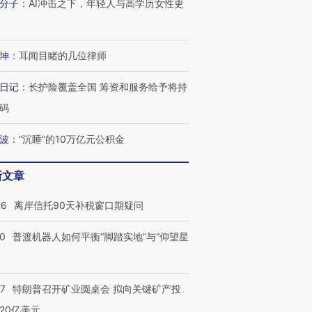
分子
：
AI冲击之下，年轻人与高学历女性更
坤
：
耳闻目睹的几位律师
日记
：
长护险覆盖全国 筹资和服务给予将持
码
波
：
“沉睡”的10万亿元公积金
新文章
46
离岸信托90天补税窗口期疑问
00
普渡机器人如何平衡“脚踏实地”与“仰望星
？
57
特朗普召开矿业圆桌会 拟向关键矿产投
20亿美元