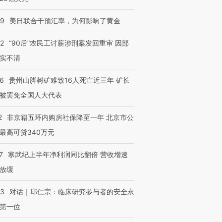
09
美日联合干预汇率，为何影响了黄金
32
“90后”农民工讨薪涉刑案发回重审 因部
实不清
36
贵州山脚树矿难致16人死亡近三年 矿长
被罢免全国人大代表
2
非京籍五环内购房社保降至一年 北京市公
最高可贷340万元
7
寒武纪上半年净利润同比翻倍 营收增速
放缓
53
对话｜邱仁宗：临床研究参与者的安全永
第一位