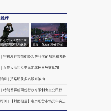
辑推荐
侵”还是“人道危机” 难
撕裂西班牙飞地休达
显影｜瓜农的漫长等待
｜
宇树发行市值610亿 先行者的加速和考验
｜
在岸人民币兑美元汇率连日升破6.75
我闻
｜
艾路明及多名股东被拘
｜
特朗普再签两份行政令限制出生公民权
周刊
｜
【封面报道】电力现货市场元年突进