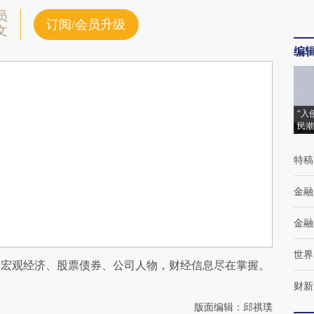
员
订阅/会员升级
文
编
“入
民潮
特稿
金融
金融
世界
阅宏观经济、股票债券、公司人物，财经信息尽在掌握。
财新
版面编辑：邱祺璞