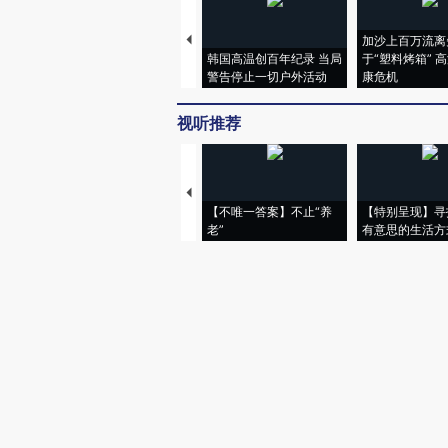
加沙上百万流离
韩国高温创百年纪录 当局
于“塑料烤箱” 
警告停止一切户外活动
康危机
视听推荐
【不唯一答案】不止“养
【特别呈现】寻
老”
有意思的生活方