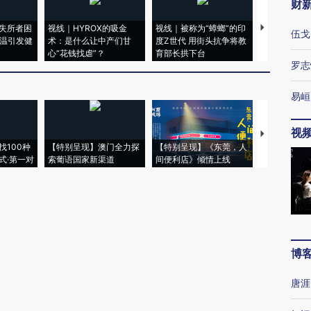
财
失所者困
视线｜HYROX的吸金
视线｜被称为“蟑螂”的印
视线｜“入侵
伍戈
高温引发健
术：是什么让中产们甘
度Z世代 用街头抗争将教
机”？难民潮
心“花钱找虐”？
育部长拱下台
飞地休达
罗志
易峘
视
【推广】走
找100种
【特别呈现】澳门全力探
【特别呈现】《东莞，人
会，让数智科
式·第一对
索葡语国家新渠道
间便利店》倾情上线
业
博
唐涯