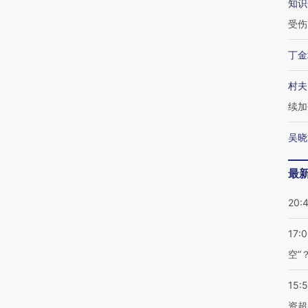
知识
受伤
丁金
村夫
续加
吴晓
最
20:
17:
空”
15:
资超