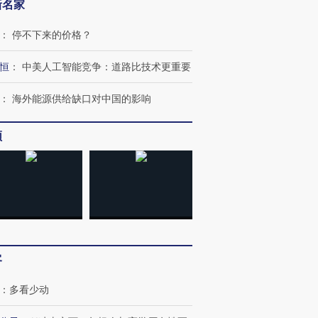
新名家
：
停不下来的价格？
恒
：
中美人工智能竞争：道路比技术更重要
跨国走私7万
视线｜被称为“蟑螂”的印
视线｜“入侵”还是“人道危
检体内含3种
度Z世代 用街头抗争将教
机”？难民潮撕裂西班牙
秘鲁纳斯
：
海外能源供给缺口对中国的影响
育部长拱下台
飞地休达
13人遇难
频
进第四届链博
【商旅对话】华住集团
技“链”接产
【特别呈现】寻找100种
CFO：不靠规模取胜，华
【特别呈
有意思的生活方式·第三对
住三大增长引擎是什么？
有意思的
客
：
多看少动