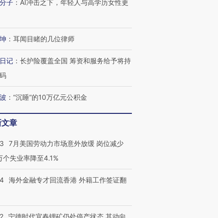
分子
：
AI冲击之下，年轻人与高学历女性更
坤
：
耳闻目睹的几位律师
日记
：
长护险覆盖全国 筹资和服务给予将持
码
波
：
“沉睡”的10万亿元公积金
新文章
43
7月美国劳动力市场意外放缓 岗位减少
3万个失业率降至4.1%
14
海外金融专才回流香港 外籍工作签证翻
2
宁德时代宜春锂矿仍处停产状态 其动向