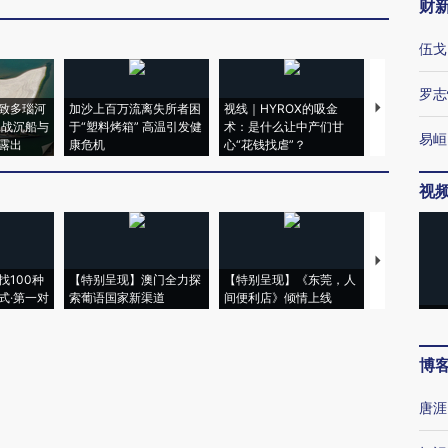
财
伍戈
罗志
致多瑙河
加沙上百万流离失所者困
视线｜HYROX的吸金
马航飞行员
二战沉船与
于“塑料烤箱” 高温引发健
术：是什么让中产们甘
粒摇头丸 尿
易峘
露出
康危机
心“花钱找虐”？
毒品
视
【推广】走
找100种
【特别呈现】澳门全力探
【特别呈现】《东莞，人
会，让数智科
式·第一对
索葡语国家新渠道
间便利店》倾情上线
业
博
唐涯