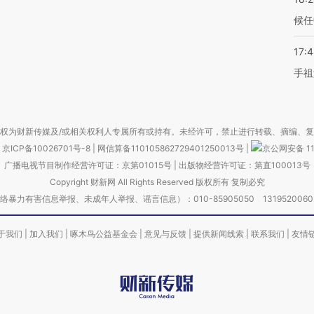
候任
17:
手祖
权为财新传媒及/或相关权利人专属所有或持有。未经许可，禁止进行转载、摘编、
京ICP备10026701号-8
|
网信算备110105862729401250013号
|
京公网安备 11
广播电视节目制作经营许可证：京第01015号
|
出版物经营许可证：第直100013号
Copyright 财新网 All Rights Reserved 版权所有 复制必究
害信息举报、未成年人举报、谣言信息）：010-85905050 13195200605 举报邮
于我们
|
加入我们
|
啄木鸟公益基金会
|
意见与反馈
|
提供新闻线索
|
联系我们
|
友情