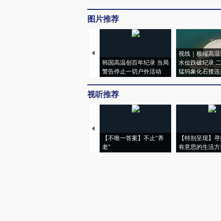
图片推荐
视线｜极端高温
韩国高温创百年纪录 当局
水位跌破纪录 
警告停止一切户外活动
猛犸象化石接连
视听推荐
【不唯一答案】不止“养
【特别呈现】寻
老”
有意思的生活方