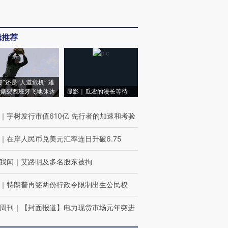
辑推荐
侵”还是“人道危机” 难
撕裂西班牙飞地休达
显影｜瓜农的漫长等待
｜
宇树发行市值610亿 先行者的加速和考验
｜
在岸人民币兑美元汇率连日升破6.75
我闻
｜
艾路明及多名股东被拘
｜
特朗普再签两份行政令限制出生公民权
周刊
｜
【封面报道】电力现货市场元年突进