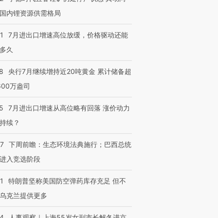
国内锂资源供需格局
1
7月进出口增速高位放缓，价格驱动还能
多久
8
央行7月继续增持近20吨黄金 累计储备超
600万盎司
5
7月进出口增速从高位略有回落 涨价动力
持续？
07
下周前瞻：生态环境法典施行；巴西总统
进入竞选阶段
1
特朗普坚称美国防空弹药库存充足 但不
乌克兰提供更多
24
人事观察｜上海55岁女副市长解冬进京