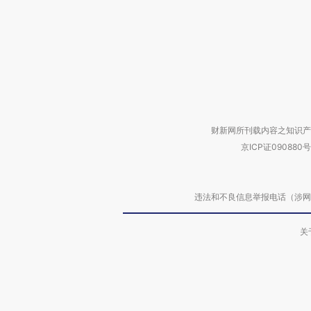
财新网所刊载内容之知识产
京ICP证090880号
违法和不良信息举报电话（涉网络暴力有
关