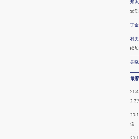
知识
受伤
丁金
村夫
续加
吴晓
最
21:
2.
20:
倍
20:1