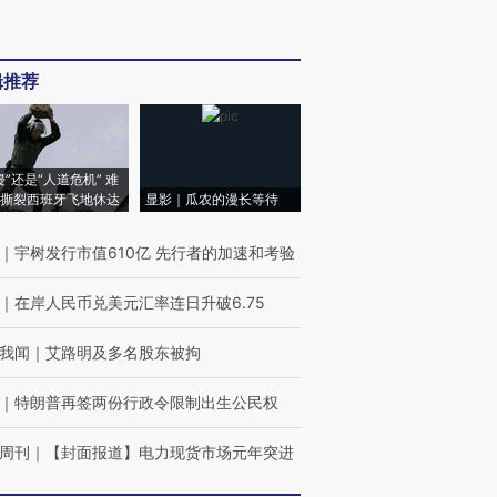
辑推荐
侵”还是“人道危机” 难
撕裂西班牙飞地休达
显影｜瓜农的漫长等待
｜
宇树发行市值610亿 先行者的加速和考验
｜
在岸人民币兑美元汇率连日升破6.75
我闻
｜
艾路明及多名股东被拘
｜
特朗普再签两份行政令限制出生公民权
周刊
｜
【封面报道】电力现货市场元年突进