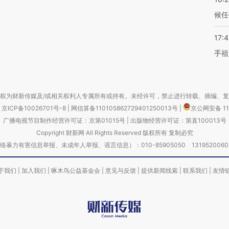
候任
17:
手祖
权为财新传媒及/或相关权利人专属所有或持有。未经许可，禁止进行转载、摘编、
京ICP备10026701号-8
|
网信算备110105862729401250013号
|
京公网安备 11
广播电视节目制作经营许可证：京第01015号
|
出版物经营许可证：第直100013号
Copyright 财新网 All Rights Reserved 版权所有 复制必究
害信息举报、未成年人举报、谣言信息）：010-85905050 13195200605 举报邮
于我们
|
加入我们
|
啄木鸟公益基金会
|
意见与反馈
|
提供新闻线索
|
联系我们
|
友情