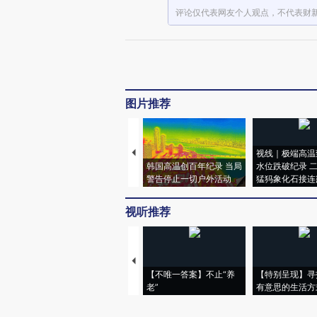
评论仅代表网友个人观点，不代表财
图片推荐
视线｜极端高温
韩国高温创百年纪录 当局
水位跌破纪录 
警告停止一切户外活动
猛犸象化石接连
视听推荐
【不唯一答案】不止“养
【特别呈现】寻
老”
有意思的生活方