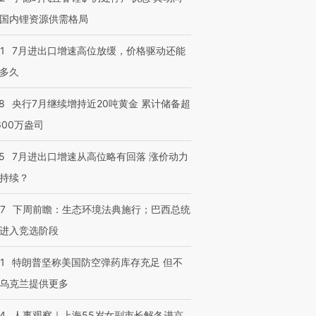
国内锂资源供需格局
1
7月进出口增速高位放缓，价格驱动还能
多久
8
央行7月继续增持近20吨黄金 累计储备超
600万盎司
5
7月进出口增速从高位略有回落 涨价动力
持续？
07
下周前瞻：生态环境法典施行；巴西总统
进入竞选阶段
1
特朗普坚称美国防空弹药库存充足 但不
乌克兰提供更多
24
人事观察｜上海55岁女副市长解冬进京