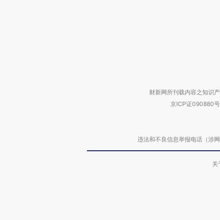
财新网所刊载内容之知识产
京ICP证090880号
违法和不良信息举报电话（涉网络暴力有
关