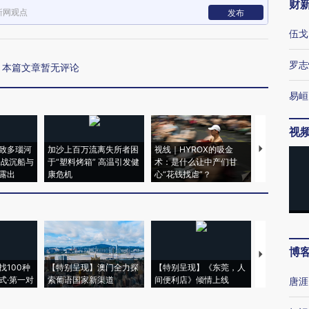
财
新网观点
发布
伍戈
罗志
本篇文章暂无评论
易峘
视
致多瑙河
加沙上百万流离失所者困
视线｜HYROX的吸金
马航飞行员
二战沉船与
于“塑料烤箱” 高温引发健
术：是什么让中产们甘
粒摇头丸 尿
露出
康危机
心“花钱找虐”？
毒品
博
【推广】走
找100种
【特别呈现】澳门全力探
【特别呈现】《东莞，人
会，让数智科
式·第一对
索葡语国家新渠道
间便利店》倾情上线
业
唐涯