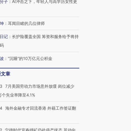
分子
：
AI冲击之下，年轻人与高学历女性更
坤
：
耳闻目睹的几位律师
日记
：
长护险覆盖全国 筹资和服务给予将持
码
波
：
“沉睡”的10万亿元公积金
新文章
43
7月美国劳动力市场意外放缓 岗位减少
3万个失业率降至4.1%
14
海外金融专才回流香港 外籍工作签证翻
2
宁德时代宜春锂矿仍处停产状态 其动向