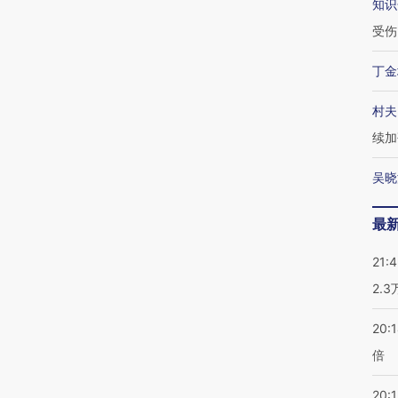
知识
受伤
丁金
村夫
续加
吴晓
最
21:
2.
20:
倍
20:1