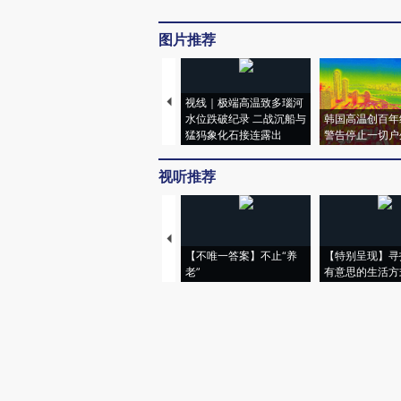
图片推荐
视线｜极端高温致多瑙河
水位跌破纪录 二战沉船与
韩国高温创百年
猛犸象化石接连露出
警告停止一切户
视听推荐
【不唯一答案】不止“养
【特别呈现】寻
老”
有意思的生活方