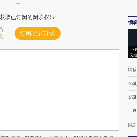
获取已订阅的阅读权限
编
员
订阅/会员升级
文
“入
民潮
特稿
金融
金融
世界
财新