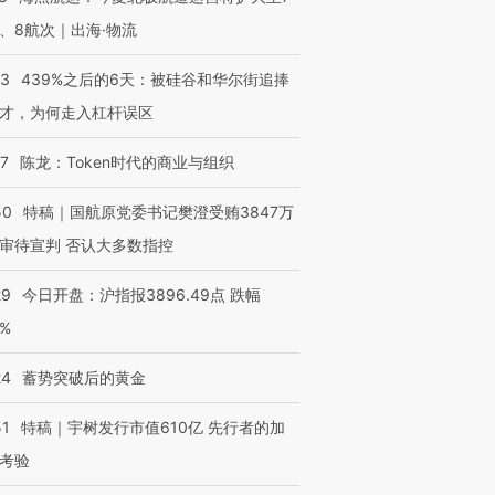
、8航次｜出海·物流
53
439%之后的6天：被硅谷和华尔街追捧
才，为何走入杠杆误区
07
陈龙：Token时代的商业与组织
50
特稿｜国航原党委书记樊澄受贿3847万
审待宣判 否认大多数指控
29
今日开盘：沪指报3896.49点 跌幅
0%
24
蓄势突破后的黄金
51
特稿｜宇树发行市值610亿 先行者的加
考验