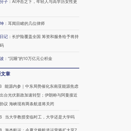
分子
：
AI冲击之下，年轻人与高学历女性更
坤
：
耳闻目睹的几位律师
日记
：
长护险覆盖全国 筹资和服务给予将持
码
波
：
“沉睡”的10万亿元公积金
新文章
3
能源内参｜中东局势催化东南亚能源焦虑
出台光伏新政加速转型；伊朗称与阿曼接近
协议 海峡现有两条航道将关闭
6
当大学教授变临时工，大学还是大学吗
8
海杰航运：今夏北极航道运营将扩大至7