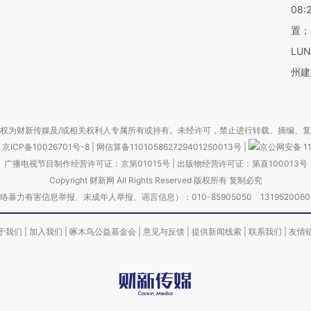
08:
置；
LU
州建
权为财新传媒及/或相关权利人专属所有或持有。未经许可，禁止进行转载、摘编、
京ICP备10026701号-8
|
网信算备110105862729401250013号
|
京公网安备 11
广播电视节目制作经营许可证：京第01015号
|
出版物经营许可证：第直100013号
Copyright 财新网 All Rights Reserved 版权所有 复制必究
害信息举报、未成年人举报、谣言信息）：010-85905050 13195200605 举报邮
于我们
|
加入我们
|
啄木鸟公益基金会
|
意见与反馈
|
提供新闻线索
|
联系我们
|
友情