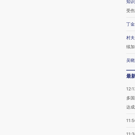
知识
受伤
丁金
村夫
续加
吴晓
最
12:1
多国
达成
11:5
11:3