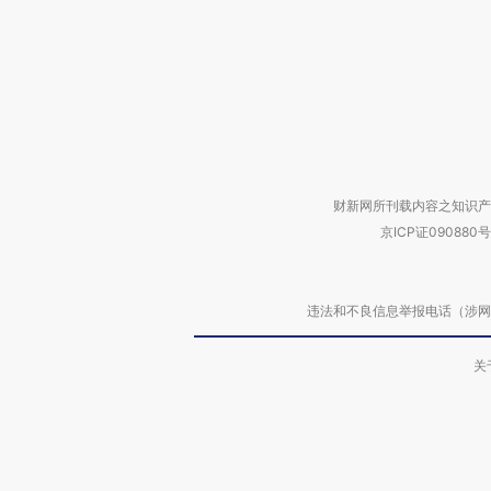
财新网所刊载内容之知识产
京ICP证090880号
违法和不良信息举报电话（涉网络暴力有
关