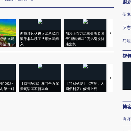
财
伍戈
罗志
西班牙休达进入紧急状态
加沙上百万流离失所者困
视线｜HYR
纪录 当局
数千非法移民从摩洛哥闯
于“塑料烤箱” 高温引发健
术：是什么
易峘
外活动
入
康危机
心“花钱找虐
视
【推广】走
找100种
【特别呈现】澳门全力探
【特别呈现】《东莞，人
会，让数智科
式·第一对
索葡语国家新渠道
间便利店》倾情上线
业
博
唐涯