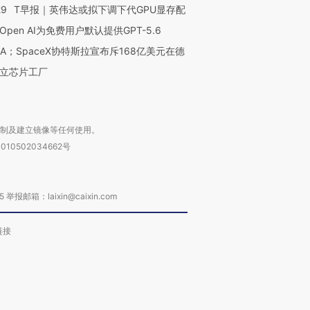
29
T早报｜英伟达或拟下调下代GPU显存配
Open AI为免费用户默认提供GPT-5.6
NA；SpaceX协特斯拉宣布斥168亿美元在德
立芯片工厂
复制及建立镜像等任何使用。
010502034662号
箱：laixin@caixin.com
链接