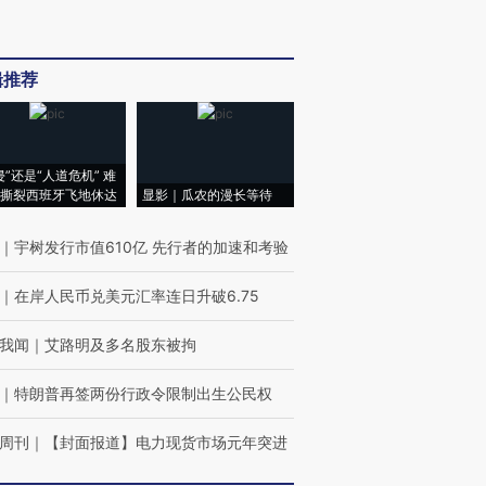
辑推荐
侵”还是“人道危机” 难
撕裂西班牙飞地休达
显影｜瓜农的漫长等待
｜
宇树发行市值610亿 先行者的加速和考验
｜
在岸人民币兑美元汇率连日升破6.75
我闻
｜
艾路明及多名股东被拘
｜
特朗普再签两份行政令限制出生公民权
周刊
｜
【封面报道】电力现货市场元年突进