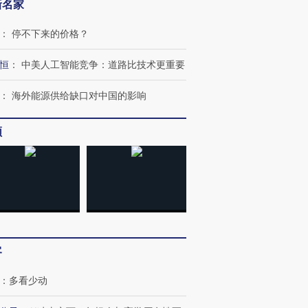
新名家
：
停不下来的价格？
恒
：
中美人工智能竞争：道路比技术更重要
OX的吸金
马航飞行员跨国走私7万
视线｜被称为“蟑螂”的印
让中产们甘
粒摇头丸 尿检体内含3种
度Z世代 用街头抗争将教
秘鲁纳斯
：
海外能源供给缺口对中国的影响
”？
毒品
育部长拱下台
13人遇难
频
进第四届链博
【商旅对话】华住集团
技“链”接产
【特别呈现】寻找100种
CFO：不靠规模取胜，华
【特别呈
有意思的生活方式·第三对
住三大增长引擎是什么？
有意思的
客
：
多看少动