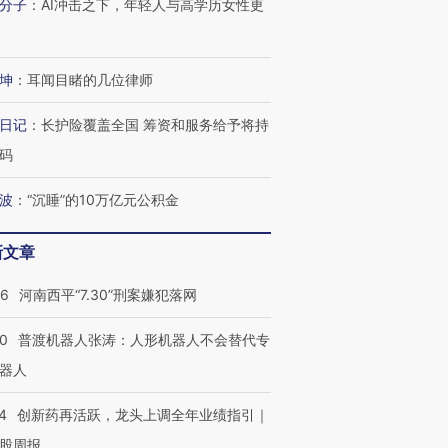
分子
：
AI冲击之下，年轻人与高学历女性更
坤
：
耳闻目睹的几位律师
日记
：
长护险覆盖全国 筹资和服务给予将持
码
波
：
“沉睡”的10万亿元公积金
新文章
26
河南西平“7.30”刑案嫌犯落网
00
普渡机器人张涛：人形机器人不会替代专
器人
4
创新药再活跃，龙头上调全年业绩指引｜
股周报