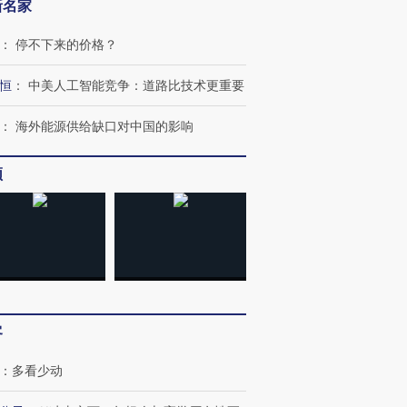
新名家
：
停不下来的价格？
”还是“人道危
湖北宜昌局部短时降雨
哈尔滨遭遇短时极端强降
恒
：
中美人工智能竞争：道路比技术更重要
撕裂西班牙
128毫米 紧急转移近
雨 3小时累计雨量超80毫
秘鲁纳斯
4000人
米
13人遇难
：
海外能源供给缺口对中国的影响
频
进第四届链博
【商旅对话】华住集团
技“链”接产
【特别呈现】寻找100种
CFO：不靠规模取胜，华
【特别呈
有意思的生活方式·第三对
住三大增长引擎是什么？
有意思的
客
：
多看少动