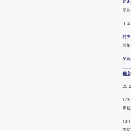
知识
受伤
丁金
村夫
续加
吴晓
最
20:
17:
用机
16:1
医药