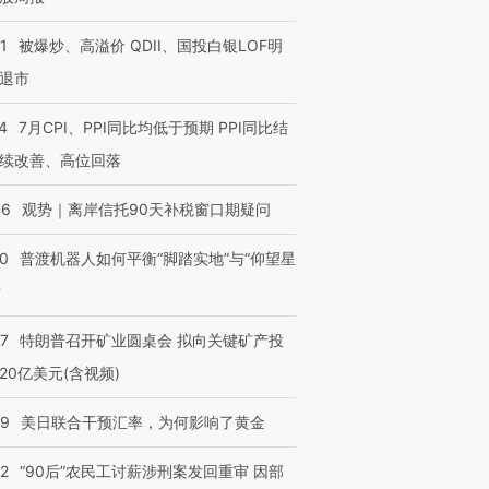
1
被爆炒、高溢价 QDII、国投白银LOF明
退市
4
7月CPI、PPI同比均低于预期 PPI同比结
续改善、高位回落
46
观势｜离岸信托90天补税窗口期疑问
00
普渡机器人如何平衡“脚踏实地”与“仰望星
？
57
特朗普召开矿业圆桌会 拟向关键矿产投
20亿美元(含视频)
09
美日联合干预汇率，为何影响了黄金
32
“90后”农民工讨薪涉刑案发回重审 因部