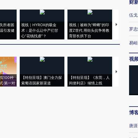
财
伍戈
失所者困
视线｜HYROX的吸金
视线｜被称为“蟑螂”的印
视线｜“入侵
罗志
高温引发健
术：是什么让中产们甘
度Z世代 用街头抗争将教
机”？难民潮
心“花钱找虐”？
育部长拱下台
飞地休达
易峘
视
【推广】走
找100种
【特别呈现】澳门全力探
【特别呈现】《东莞，人
会，让数智科
式·第一对
索葡语国家新渠道
间便利店》倾情上线
业
博
唐涯