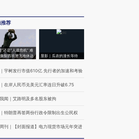
辑推荐
侵”还是“人道危机” 难
撕裂西班牙飞地休达
显影｜瓜农的漫长等待
｜
宇树发行市值610亿 先行者的加速和考验
｜
在岸人民币兑美元汇率连日升破6.75
我闻
｜
艾路明及多名股东被拘
｜
特朗普再签两份行政令限制出生公民权
周刊
｜
【封面报道】电力现货市场元年突进