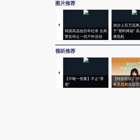
图片推荐
加沙上百万流离
韩国高温创百年纪录 当局
于“塑料烤箱” 
警告停止一切户外活动
康危机
视听推荐
【不唯一答案】不止“养
【特别呈现】寻
老”
有意思的生活方