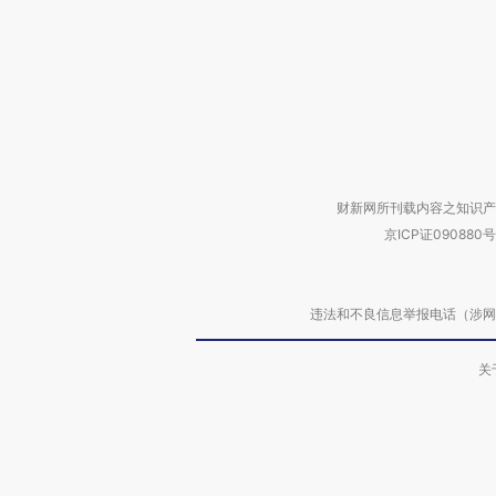
财新网所刊载内容之知识产
京ICP证090880号
违法和不良信息举报电话（涉网络暴力有
关