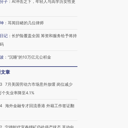
分子
：
AI冲击之下，年轻人与高学历女性更
坤
：
耳闻目睹的几位律师
日记
：
长护险覆盖全国 筹资和服务给予将持
码
波
：
“沉睡”的10万亿元公积金
新文章
43
7月美国劳动力市场意外放缓 岗位减少
3万个失业率降至4.1%
14
海外金融专才回流香港 外籍工作签证翻
2
宁德时代宜春锂矿仍处停产状态 其动向