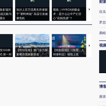
财
致多瑙河
加沙上百万流离失所者困
视线｜HYROX的吸金
马航飞行员
伍戈
二战沉船与
于“塑料烤箱” 高温引发健
术：是什么让中产们甘
粒摇头丸 尿
露出
康危机
心“花钱找虐”？
毒品
罗志
易峘
视
【推广】走
找100种
【特别呈现】澳门全力探
【特别呈现】《东莞，人
会，让数智科
式·第一对
索葡语国家新渠道
间便利店》倾情上线
业
博
唐涯