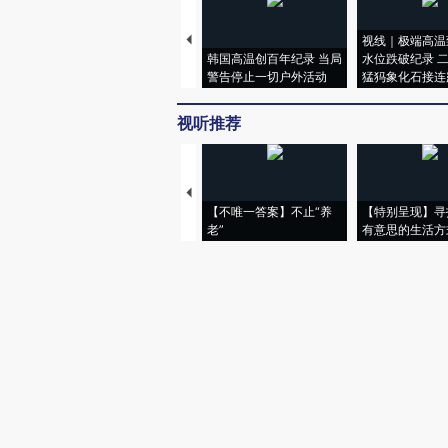
视线｜极端高温
韩国高温创百年纪录 当局
水位跌破纪录 
警告停止一切户外活动
猛犸象化石接连
视听推荐
【不唯一答案】不止“养
【特别呈现】寻
老”
有意思的生活方