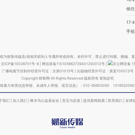
候任
17:
手祖
权为财新传媒及/或相关权利人专属所有或持有。未经许可，禁止进行转载、摘编、
京ICP备10026701号-8
|
网信算备110105862729401250013号
|
京公网安备 11
广播电视节目制作经营许可证：京第01015号
|
出版物经营许可证：第直100013号
Copyright 财新网 All Rights Reserved 版权所有 复制必究
害信息举报、未成年人举报、谣言信息）：010-85905050 13195200605 举报邮
于我们
|
加入我们
|
啄木鸟公益基金会
|
意见与反馈
|
提供新闻线索
|
联系我们
|
友情