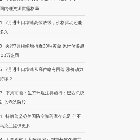
国内锂资源供需格局
1
7月进出口增速高位放缓，价格驱动还能
多久
8
央行7月继续增持近20吨黄金 累计储备超
600万盎司
5
7月进出口增速从高位略有回落 涨价动力
持续？
07
下周前瞻：生态环境法典施行；巴西总统
进入竞选阶段
1
特朗普坚称美国防空弹药库存充足 但不
乌克兰提供更多
24
人事观察｜上海55岁女副市长解冬进京