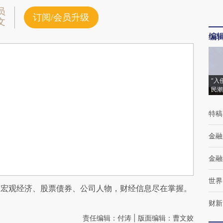
员
订阅/会员升级
文
编
“入
民潮
特稿
金融
金融
世界
阅宏观经济、股票债券、公司人物，财经信息尽在掌握。
财新
责任编辑：付涛 | 版面编辑：曹文姣