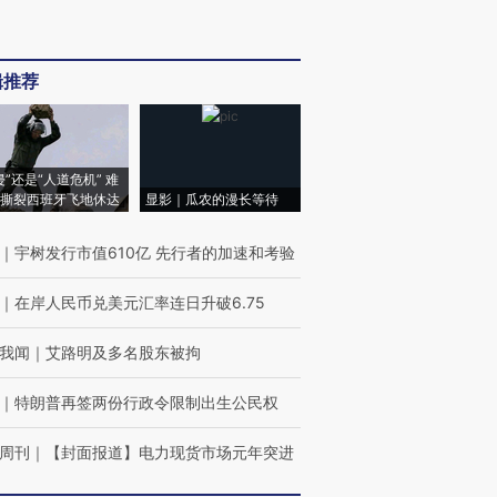
辑推荐
侵”还是“人道危机” 难
撕裂西班牙飞地休达
显影｜瓜农的漫长等待
｜
宇树发行市值610亿 先行者的加速和考验
｜
在岸人民币兑美元汇率连日升破6.75
我闻
｜
艾路明及多名股东被拘
｜
特朗普再签两份行政令限制出生公民权
周刊
｜
【封面报道】电力现货市场元年突进