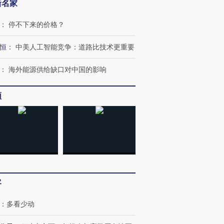
新名家
跨国走私7万
视线｜被称为“蟑螂”的印
视线｜“入侵”还是“人道危
：
停不下来的价格？
检体内含3种
度Z世代 用街头抗争将教
机”？难民潮撕裂西班牙
秘鲁纳斯
育部长拱下台
飞地休达
13人遇难
恒
：
中美人工智能竞争：道路比技术更重要
：
海外能源供给缺口对中国的影响
频
进第四届链博
【商旅对话】华住集团
技“链”接产
【特别呈现】寻找100种
CFO：不靠规模取胜，华
【特别呈
有意思的生活方式·第三对
住三大增长引擎是什么？
有意思的
客
：
多看少动