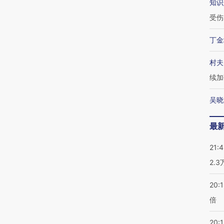
知识
受伤
丁金
村夫
续加
吴晓
最
21:
2.
20:
倍
20:1