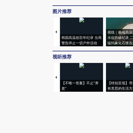
图片推荐
视线｜极端高温
韩国高温创百年纪录 当局
水位跌破纪录 
警告停止一切户外活动
猛犸象化石接连
视听推荐
【不唯一答案】不止“养
【特别呈现】寻
老”
有意思的生活方