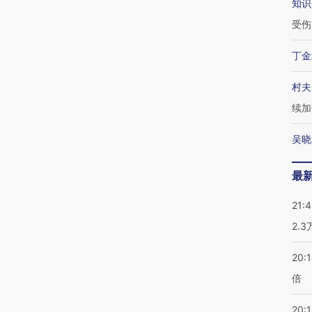
知识
受伤
丁金
村夫
续加
吴晓
最
21:
2.
20:
倍
20:1