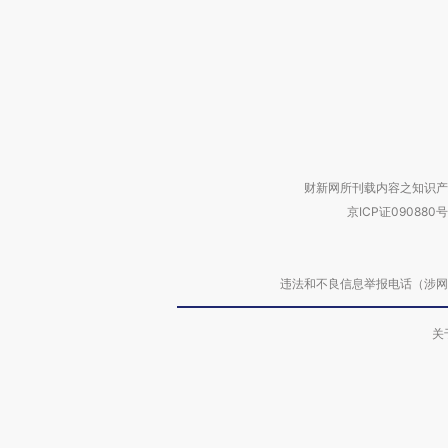
财新网所刊载内容之知识产
京ICP证090880号
违法和不良信息举报电话（涉网络暴力有
关