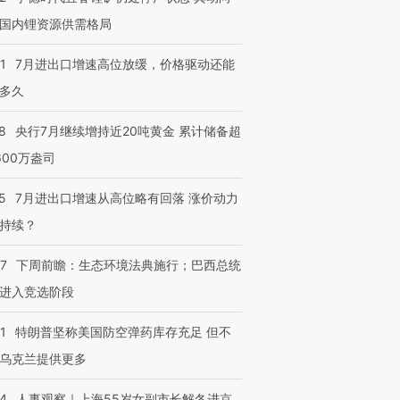
国内锂资源供需格局
1
7月进出口增速高位放缓，价格驱动还能
多久
8
央行7月继续增持近20吨黄金 累计储备超
600万盎司
5
7月进出口增速从高位略有回落 涨价动力
持续？
07
下周前瞻：生态环境法典施行；巴西总统
进入竞选阶段
1
特朗普坚称美国防空弹药库存充足 但不
乌克兰提供更多
24
人事观察｜上海55岁女副市长解冬进京