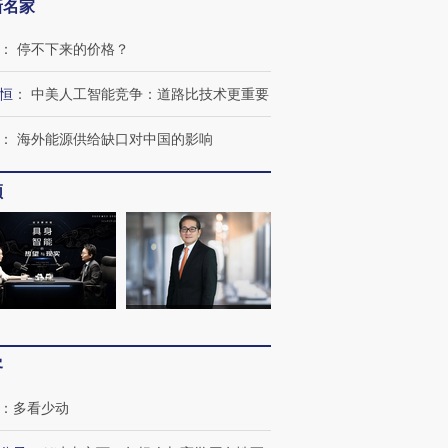
新名家
：
停不下来的价格？
恒
：
中美人工智能竞争：道路比技术更重要
跨国走私7万
视线｜被称为“蟑螂”的印
视线｜“入侵”还是“人道危
检体内含3种
度Z世代 用街头抗争将教
机”？难民潮撕裂西班牙
秘鲁纳斯
：
海外能源供给缺口对中国的影响
育部长拱下台
飞地休达
13人遇难
频
进第四届链博
【商旅对话】华住集团
技“链”接产
【特别呈现】寻找100种
CFO：不靠规模取胜，华
【特别呈
有意思的生活方式·第三对
住三大增长引擎是什么？
有意思的
客
：
多看少动