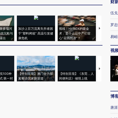
财
伍戈
罗志
致多瑙河
加沙上百万流离失所者困
视线｜HYROX的吸金
马航飞行员
二战沉船与
于“塑料烤箱” 高温引发健
术：是什么让中产们甘
粒摇头丸 尿
易峘
露出
康危机
心“花钱找虐”？
毒品
视
【推广】走
找100种
【特别呈现】澳门全力探
【特别呈现】《东莞，人
会，让数智科
式·第一对
索葡语国家新渠道
间便利店》倾情上线
业
博
唐涯