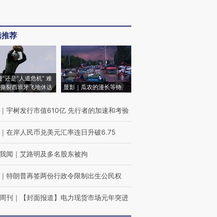
辑推荐
侵”还是“人道危机” 难
撕裂西班牙飞地休达
显影｜瓜农的漫长等待
｜
宇树发行市值610亿 先行者的加速和考验
｜
在岸人民币兑美元汇率连日升破6.75
我闻
｜
艾路明及多名股东被拘
｜
特朗普再签两份行政令限制出生公民权
周刊
｜
【封面报道】电力现货市场元年突进