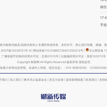
候任
17:
手祖
权为财新传媒及/或相关权利人专属所有或持有。未经许可，禁止进行转载、摘编、
京ICP备10026701号-8
|
网信算备110105862729401250013号
|
京公网安备 11
广播电视节目制作经营许可证：京第01015号
|
出版物经营许可证：第直100013号
Copyright 财新网 All Rights Reserved 版权所有 复制必究
害信息举报、未成年人举报、谣言信息）：010-85905050 13195200605 举报邮
于我们
|
加入我们
|
啄木鸟公益基金会
|
意见与反馈
|
提供新闻线索
|
联系我们
|
友情