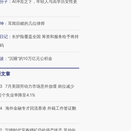
分子
：
AI冲击之下，年轻人与高学历女性更
坤
：
耳闻目睹的几位律师
日记
：
长护险覆盖全国 筹资和服务给予将持
码
波
：
“沉睡”的10万亿元公积金
新文章
43
7月美国劳动力市场意外放缓 岗位减少
3万个失业率降至4.1%
14
海外金融专才回流香港 外籍工作签证翻
2
宁德时代宜春锂矿仍处停产状态 其动向