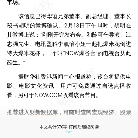
市场。
该信息已得华谊兄弟董事、副总经理、董事长
秘书胡明的微博确认。2月13日下午14时，胡明在
其微博上说：“刚刚开完发布会。和陈可辛导演、江
志强先生、电讯盈科李凯怡小姐一起把爆米花倒进
特大爆米花杯，一个叫“NOW爆谷台”的电视台从此
诞生。”
据财华社香港新闻中心
报道
称，该台将提供电
影、电影文化资讯，用户可免费通过自选点播收
看，另可于NOW.COM收看该台节目。
推荐进入
财新数据库
，可随时查阅宏观经济、股票
债券、公司人物，财经信息尽在掌握。
本文共计576字 订阅后继续阅读