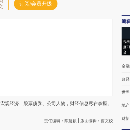
员
订阅/会员升级
文
编
视线
度Z
台
金融
政经
世界
阅宏观经济、股票债券、公司人物，财经信息尽在掌握。
地产
财新
责任编辑：陈慧颖 | 版面编辑：曹文姣