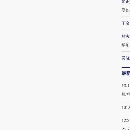
知识
受伤
丁金
村夫
续加
吴晓
最
13:1
规”
13:
12:2
22.