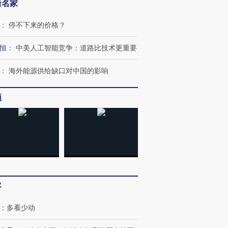
新名家
跨国走私7万
视线｜HY
检体内含3种
泽连斯基密集出访美英 索
秘鲁纳斯卡观光飞机坠毁
术：是什
：
停不下来的价格？
要防空导弹“救急”
13人遇难
心“花钱找
恒
：
中美人工智能竞争：道路比技术更重要
：
海外能源供给缺口对中国的影响
进第四届链博
【商旅对话】华住集团
频
技“链”接产
【特别呈现】寻找100种
CFO：不靠规模取胜，华
【特别呈
有意思的生活方式·第三对
住三大增长引擎是什么？
有意思的
客
：
多看少动