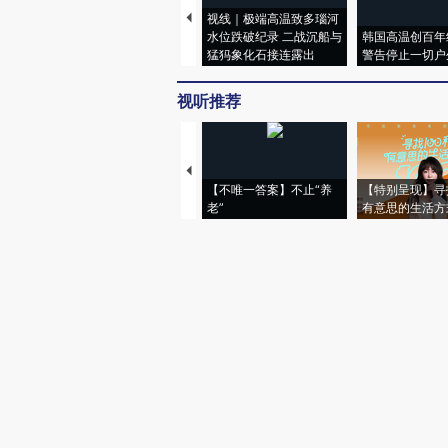
视线｜极端高温致多瑙河
水位跌破纪录 二战沉船与
韩国高温创百年
猛犸象化石接连露出
警告停止一切户
视听推荐
【不唯一答案】不止“养
【特别呈现】寻
老”
有意思的生活方