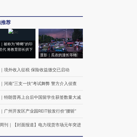
辑推荐
｜被称为“蟑螂”的印
世代 将教育部长拱下
显影｜瓜农的漫长等待
｜
境外收入征税 保险收益缴交已启动
｜
河南“三支一扶”考试舞弊 警方介入侦查
｜
特朗普再上台后中国留学生获签数量大减
｜
广州开发区产业园REIT较发行价“腰斩”
周刊
｜
【封面报道】电力现货市场元年突进