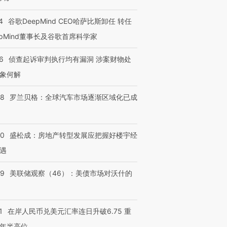
4
谷歌DeepMind CEO哈萨比斯卸任 转任
epMind董事长及谷歌首席科学家
6
侦查起诉审判执行均有漏洞 涉案财物处
象何解
58
罗兰贝格：全球汽车市场逐渐区域化已成
50
盛松成：房地产转型发展应把握好楼宇经
遇
39
美联储观察（46）：美债市场对沃什的
1
在岸人民币兑美元汇率连日升破6.75 重
年半高位