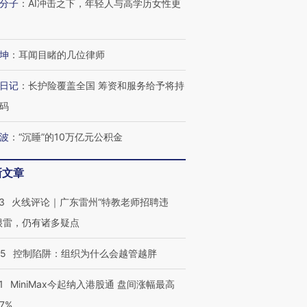
分子
：
AI冲击之下，年轻人与高学历女性更
坤
：
耳闻目睹的几位律师
日记
：
长护险覆盖全国 筹资和服务给予将持
码
波
：
“沉睡”的10万亿元公积金
新文章
3
火线评论｜广东雷州“特教老师招聘违
很雷，仍有诸多疑点
05
控制陷阱：组织为什么会越管越胖
1
MiniMax今起纳入港股通 盘间涨幅最高
77%