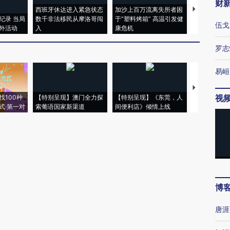
财
西班牙休达进入紧急状态
加沙上百万流离失所者困
马航飞行员
纪录 当局
数千非法移民从摩洛哥闯
于“塑料烤箱” 高温引发健
粒摇头丸 尿
伍戈
外活动
入
康危机
毒品
罗志
易峘
【推广】走
视
找100种
【特别呈现】澳门全力探
【特别呈现】《东莞，人
会，让数智科
式·第一对
索葡语国家新渠道
间便利店》倾情上线
业
博
唐涯