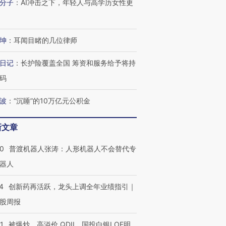
分子
：
AI冲击之下，年轻人与高学历女性更
坤
：
耳闻目睹的几位律师
日记
：
长护险覆盖全国 筹资和服务给予将持
码
波
：
“沉睡”的10万亿元公积金
新文章
00
普渡机器人张涛：人形机器人不会替代专
器人
4
创新药再活跃，龙头上调全年业绩指引｜
股周报
1
被爆炒、高溢价 QDII、国投白银LOF明