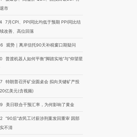
退市
4
7月CPI、PPI同比均低于预期 PPI同比结
续改善、高位回落
46
观势｜离岸信托90天补税窗口期疑问
00
普渡机器人如何平衡“脚踏实地”与“仰望星
？
57
特朗普召开矿业圆桌会 拟向关键矿产投
20亿美元(含视频)
09
美日联合干预汇率，为何影响了黄金
32
“90后”农民工讨薪涉刑案发回重审 因部
实不清