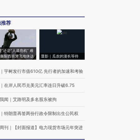
辑推荐
侵”还是“人道危机” 难
撕裂西班牙飞地休达
显影｜瓜农的漫长等待
｜
宇树发行市值610亿 先行者的加速和考验
｜
在岸人民币兑美元汇率连日升破6.75
我闻
｜
艾路明及多名股东被拘
｜
特朗普再签两份行政令限制出生公民权
周刊
｜
【封面报道】电力现货市场元年突进