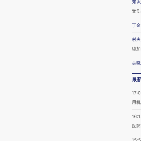
知识
受伤
丁金
村夫
续加
吴晓
最
17:
用机
16:1
医药
15:5