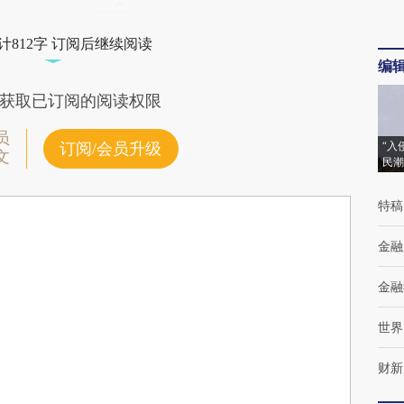
计812字 订阅后继续阅读
编
获取已订阅的阅读权限
员
“入
订阅/会员升级
文
民潮
特稿
金融
金融
世界
财新