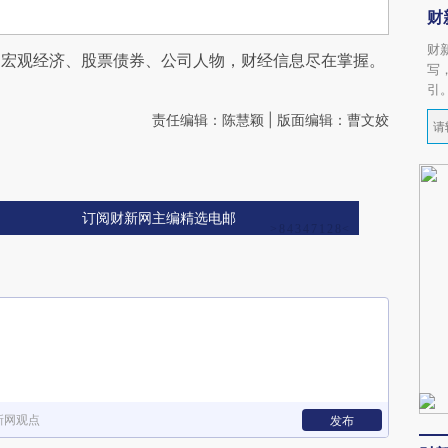
财
财
阅宏观经济、股票债券、公司人物，财经信息尽在掌握。
写
引
责任编辑：陈慧颖 | 版面编辑：曹文姣
订阅财新网主编精选电邮
新网观点
发布