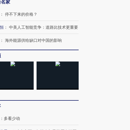
新名家
：
停不下来的价格？
恒
：
中美人工智能竞争：道路比技术更重要
：
海外能源供给缺口对中国的影响
”还是“人道危
湖北宜昌局部短时降雨
哈尔滨遭遇短时极端强降
撕裂西班牙
频
128毫米 紧急转移近
雨 3小时累计雨量超80毫
秘鲁纳斯
4000人
米
13人遇难
进第四届链博
【商旅对话】华住集团
技“链”接产
【特别呈现】寻找100种
CFO：不靠规模取胜，华
【特别呈
有意思的生活方式·第三对
住三大增长引擎是什么？
有意思的
客
：
多看少动