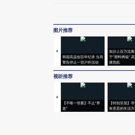
图片推荐
加沙上百万流离
韩国高温创百年纪录 当局
于“塑料烤箱” 
警告停止一切户外活动
康危机
视听推荐
【不唯一答案】不止“养
【特别呈现】寻
老”
有意思的生活方