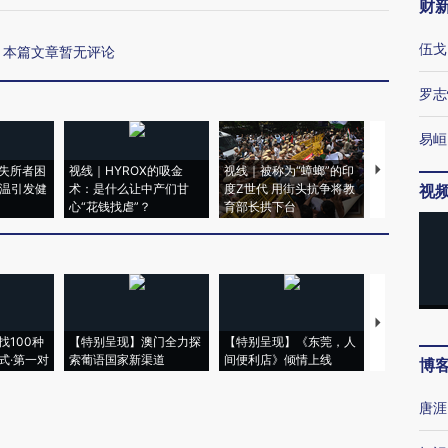
财
伍戈
本篇文章暂无评论
罗志
易峘
失所者困
视线｜HYROX的吸金
视线｜被称为“蟑螂”的印
视线｜“入侵
高温引发健
术：是什么让中产们甘
度Z世代 用街头抗争将教
机”？难民潮
视
心“花钱找虐”？
育部长拱下台
飞地休达
【推广】走
找100种
【特别呈现】澳门全力探
【特别呈现】《东莞，人
会，让数智科
式·第一对
索葡语国家新渠道
间便利店》倾情上线
业
博
唐涯