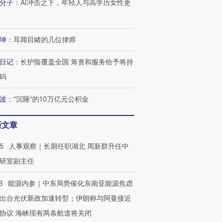
分子
：
AI冲击之下，年轻人与高学历女性更
坤
：
耳闻目睹的几位律师
日记
：
长护险覆盖全国 筹资和服务给予将持
码
波
：
“沉睡”的10万亿元公积金
新文章
25
人事观察｜长期任职湖北 周新群升任中
研室副主任
3
能源内参｜中东局势催化东南亚能源焦虑
出台光伏新政加速转型；伊朗称与阿曼接近
协议 海峡现有两条航道将关闭