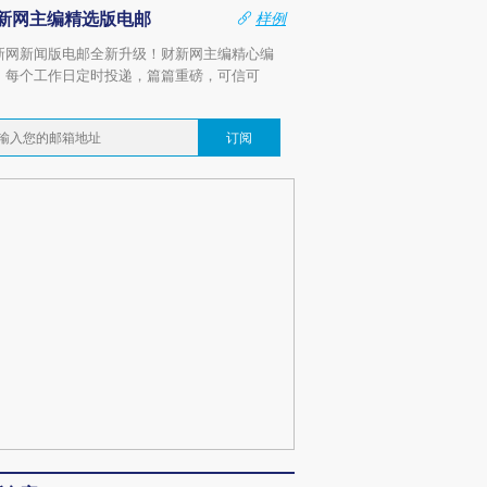
新网主编精选版电邮
样例
新网新闻版电邮全新升级！财新网主编精心编
，每个工作日定时投递，篇篇重磅，可信可
。
订阅
OX的吸金
马航飞行员跨国走私7万
视线｜被称为“蟑螂”的印