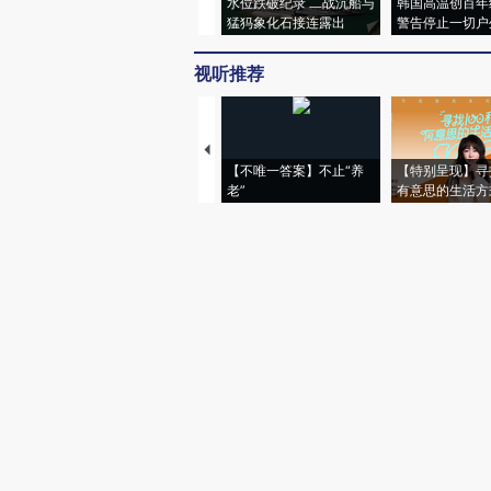
水位跌破纪录 二战沉船与
韩国高温创百年
猛犸象化石接连露出
警告停止一切户
视听推荐
【不唯一答案】不止“养
【特别呈现】寻
老”
有意思的生活方