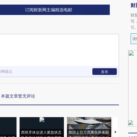
财
订阅财新网主编精选电邮
财
写
引
新网观点
发布
本篇文章暂无评论
西班牙休达进入紧急状态
加沙上百万流离失所者困
视线｜HYR