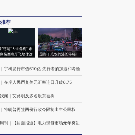
辑推荐
侵”还是“人道危机” 难
撕裂西班牙飞地休达
显影｜瓜农的漫长等待
｜
宇树发行市值610亿 先行者的加速和考验
｜
在岸人民币兑美元汇率连日升破6.75
我闻
｜
艾路明及多名股东被拘
｜
特朗普再签两份行政令限制出生公民权
周刊
｜
【封面报道】电力现货市场元年突进