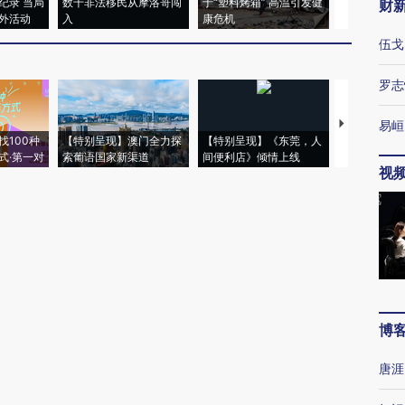
纪录 当局
数千非法移民从摩洛哥闯
于“塑料烤箱” 高温引发健
术：是什么
财
外活动
入
康危机
心“花钱找虐
伍戈
罗志
【推广】走
易峘
找100种
【特别呈现】澳门全力探
【特别呈现】《东莞，人
会，让数智科
式·第一对
索葡语国家新渠道
间便利店》倾情上线
业
视
博
唐涯