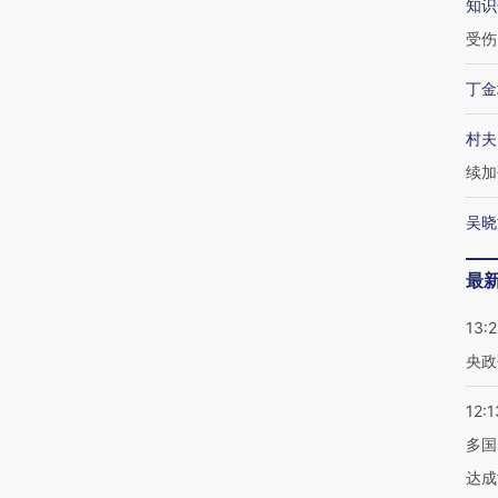
知识
受伤
丁金
村夫
续加
吴晓
最
13:
央政
12:1
多国
达成