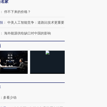
让中产们甘
粒摇头丸 尿检体内含3种
度Z世代 用街头抗争将教
秘鲁纳斯
新名家
”？
毒品
育部长拱下台
13人遇难
：
停不下来的价格？
恒
：
中美人工智能竞争：道路比技术更重要
进第四届链博
：
海外能源供给缺口对中国的影响
【商旅对话】华住集团
技“链”接产
【特别呈现】寻找100种
CFO：不靠规模取胜，华
【特别呈
有意思的生活方式·第三对
住三大增长引擎是什么？
有意思的
频
客
：
多看少动