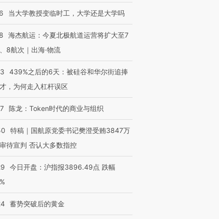
6
当大学教授变临时工，大学还是大学吗
8
海杰航运：今夏北极航道运营将扩大至7
、8航次｜出海·物流
53
439%之后的6天：被硅谷和华尔街追捧
才，为何走入杠杆误区
07
陈龙：Token时代的商业与组织
50
特稿｜国航原党委书记樊澄受贿3847万
审待宣判 否认大多数指控
29
今日开盘：沪指报3896.49点 跌幅
0%
24
蓄势突破后的黄金