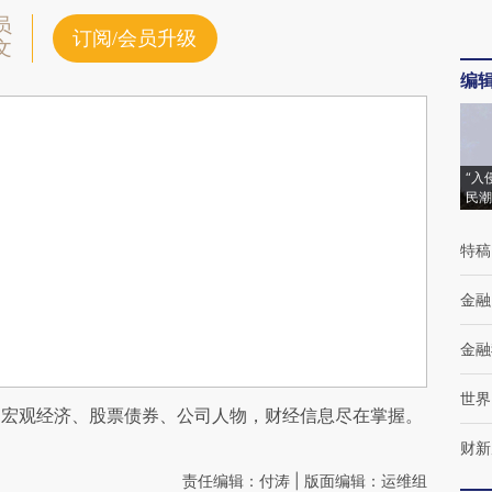
员
订阅/会员升级
文
编
“入
民潮
特稿
金融
金融
世界
阅宏观经济、股票债券、公司人物，财经信息尽在掌握。
财新
责任编辑：付涛 | 版面编辑：运维组