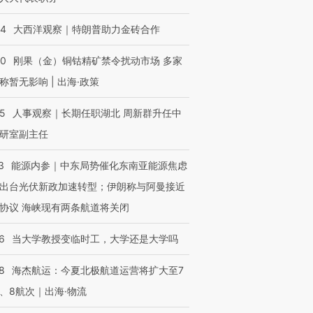
44
大西洋观察｜特朗普助力金砖合作
40
刚果（金）铜钴精矿禁令扰动市场 多家
称暂无影响 | 出海·政策
25
人事观察｜长期任职湖北 周新群升任中
研室副主任
3
能源内参｜中东局势催化东南亚能源焦虑
出台光伏新政加速转型；伊朗称与阿曼接近
协议 海峡现有两条航道将关闭
6
当大学教授变临时工，大学还是大学吗
8
海杰航运：今夏北极航道运营将扩大至7
、8航次｜出海·物流