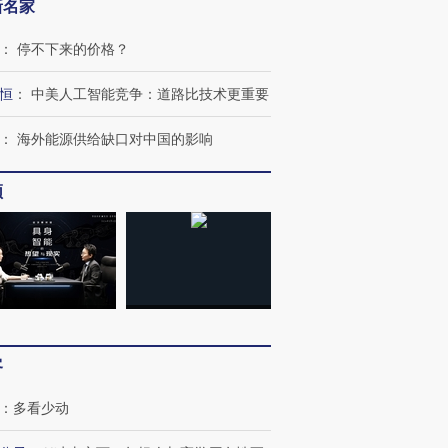
新名家
跨国走私7万
视线｜被称为“蟑螂”的印
视线｜“入侵”还是“人道危
：
停不下来的价格？
检体内含3种
度Z世代 用街头抗争将教
机”？难民潮撕裂西班牙
秘鲁纳斯
育部长拱下台
飞地休达
13人遇难
恒
：
中美人工智能竞争：道路比技术更重要
：
海外能源供给缺口对中国的影响
频
进第四届链博
【商旅对话】华住集团
技“链”接产
【特别呈现】寻找100种
CFO：不靠规模取胜，华
【特别呈
有意思的生活方式·第三对
住三大增长引擎是什么？
有意思的
客
：
多看少动