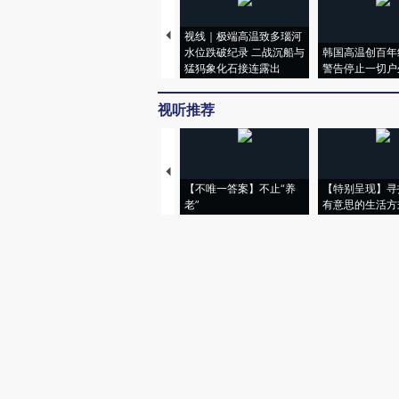
视线｜极端高温致多瑙河
水位跌破纪录 二战沉船与
韩国高温创百年
猛犸象化石接连露出
警告停止一切户
视听推荐
【不唯一答案】不止“养
【特别呈现】寻
老”
有意思的生活方