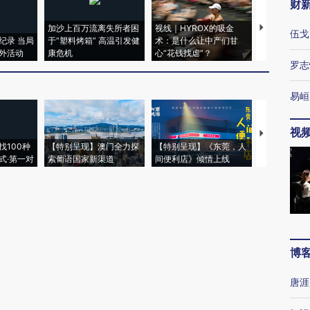
财
加沙上百万流离失所者困
视线｜HYROX的吸金
马航飞行员
伍戈
纪录 当局
于“塑料烤箱” 高温引发健
术：是什么让中产们甘
粒摇头丸 尿
外活动
康危机
心“花钱找虐”？
毒品
罗志
易峘
视
【推广】走
找100种
【特别呈现】澳门全力探
【特别呈现】《东莞，人
会，让数智科
式·第一对
索葡语国家新渠道
间便利店》倾情上线
业
博
唐涯