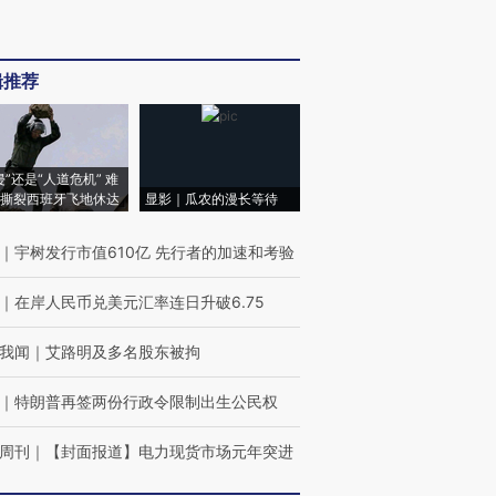
辑推荐
侵”还是“人道危机” 难
撕裂西班牙飞地休达
显影｜瓜农的漫长等待
｜
宇树发行市值610亿 先行者的加速和考验
｜
在岸人民币兑美元汇率连日升破6.75
我闻
｜
艾路明及多名股东被拘
｜
特朗普再签两份行政令限制出生公民权
周刊
｜
【封面报道】电力现货市场元年突进