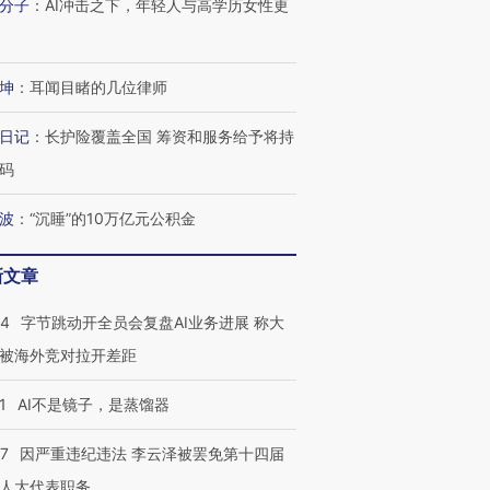
分子
：
AI冲击之下，年轻人与高学历女性更
坤
：
耳闻目睹的几位律师
日记
：
长护险覆盖全国 筹资和服务给予将持
码
波
：
“沉睡”的10万亿元公积金
新文章
44
字节跳动开全员会复盘AI业务进展 称大
被海外竞对拉开差距
1
AI不是镜子，是蒸馏器
07
因严重违纪违法 李云泽被罢免第十四届
人大代表职务