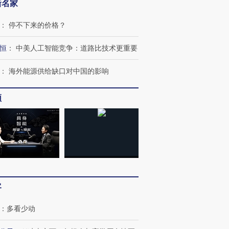
新名家
：
停不下来的价格？
跨国走私7万
视线｜被称为“蟑螂”的印
视线｜“入侵”还是“人道危
检体内含3种
度Z世代 用街头抗争将教
机”？难民潮撕裂西班牙
秘鲁纳斯
育部长拱下台
飞地休达
13人遇难
恒
：
中美人工智能竞争：道路比技术更重要
：
海外能源供给缺口对中国的影响
频
进第四届链博
【商旅对话】华住集团
技“链”接产
【特别呈现】寻找100种
CFO：不靠规模取胜，华
【特别呈
有意思的生活方式·第三对
住三大增长引擎是什么？
有意思的
客
：
多看少动