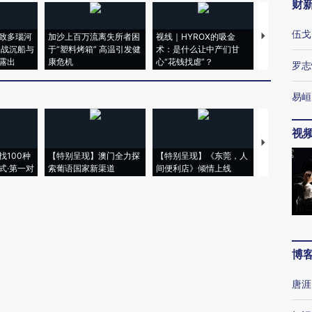
财
伍戈
致多瑙河
加沙上百万流离失所者困
视线｜HYROX的吸金
马航飞行员
二战沉船与
于“塑料烤箱” 高温引发健
术：是什么让中产们甘
粒摇头丸 尿
露出
康危机
心“花钱找虐”？
毒品
罗志
易峘
视
【推广】走
找100种
【特别呈现】澳门全力探
【特别呈现】《东莞，人
会，让数智科
式·第一对
索葡语国家新渠道
间便利店》倾情上线
业
博
唐涯