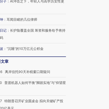
分子
：
AI冲击之下，年轻人与高学历女性更
坤
：
耳闻目睹的几位律师
日记
：
长护险覆盖全国 筹资和服务给予将持
码
波
：
“沉睡”的10万亿元公积金
新文章
46
离岸信托90天补税窗口期疑问
00
普渡机器人如何平衡“脚踏实地”与“仰望星
？
57
特朗普召开矿业圆桌会 拟向关键矿产投
20亿美元