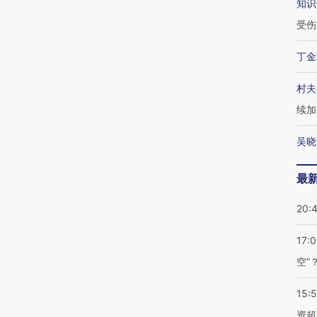
知识
受伤
丁金
村夫
续加
吴晓
最
20:
17:
空”
15:
资超