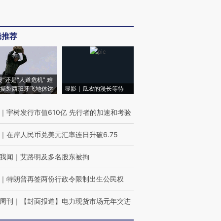
辑推荐
侵”还是“人道危机” 难
撕裂西班牙飞地休达
显影｜瓜农的漫长等待
｜
宇树发行市值610亿 先行者的加速和考验
｜
在岸人民币兑美元汇率连日升破6.75
我闻
｜
艾路明及多名股东被拘
｜
特朗普再签两份行政令限制出生公民权
周刊
｜
【封面报道】电力现货市场元年突进