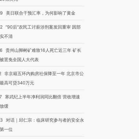
09
美日联合干预汇率，为何影响了黄金
32
“90后”农民工讨薪涉刑案发回重审 因部
实不清
36
贵州山脚树矿难致16人死亡近三年 矿长
被罢免全国人大代表
2
非京籍五环内购房社保降至一年 北京市公
最高可贷340万元
7
寒武纪上半年净利润同比翻倍 营收增速
放缓
53
对话｜邱仁宗：临床研究参与者的安全永
第一位