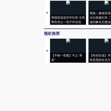
视线｜极端高温
韩国高温创百年纪录 当局
水位跌破纪录 
警告停止一切户外活动
猛犸象化石接连
视听推荐
【不唯一答案】不止“养
【特别呈现】寻
老”
有意思的生活方