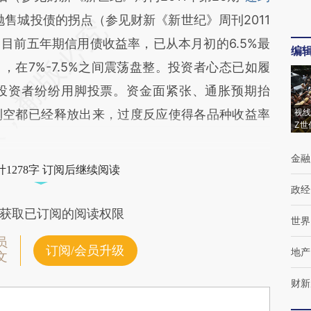
抛售城投债的拐点（参见财新《新世纪》周刊2011
。目前五年期信用债收益率，已从本月初的6.5%最
编
），在7%-7.5%之间震荡盘整。投资者心态已如履
投资者纷纷用脚投票。资金面紧张、通胀预期抬
利空都已经释放出来，过度反应使得各品种收益率
视线
Z世
金融
1278字 订阅后继续阅读
政经
获取已订阅的阅读权限
世界
员
订阅/会员升级
地产
文
财新