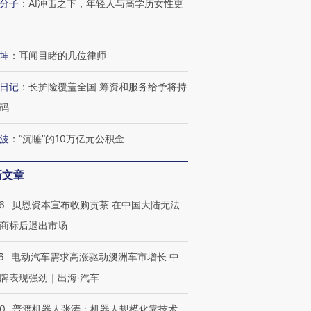
分子
：
AI冲击之下，年轻人与高学历女性更
坤
：
耳闻目睹的几位律师
进第四届链博
【商旅对话】华住集团
技“链”接产
【特别呈现】寻找100种
CFO：不靠规模取胜，华
【特别呈
日记
：
长护险覆盖全国 筹资和服务给予将持
有意思的生活方式·第三对
住三大增长引擎是什么？
有意思的
码
波
：
“沉睡”的10万亿元公积金
新文章
6
贝恩资本宣布收购贡茶 在中国大陆无法
商标后退出市场
6
电动汽车需求高涨驱动澳洲车市增长 中
牌表现强劲｜出海·汽车
00
普渡机器人张涛：机器人规模化靠技术、