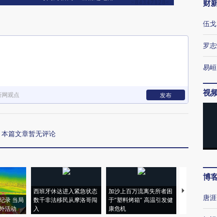
财
伍戈
罗志
易峘
视
新网观点
发布
本篇文章暂无评论
博
西班牙休达进入紧急状态
加沙上百万流离失所者困
马航飞行员
唐涯
纪录 当局
数千非法移民从摩洛哥闯
于“塑料烤箱” 高温引发健
粒摇头丸 尿
外活动
入
康危机
毒品