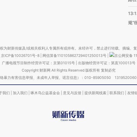
13:1
规”
权为财新传媒及/或相关权利人专属所有或持有。未经许可，禁止进行转载、摘编、
京ICP备10026701号-8
|
网信算备110105862729401250013号
|
京公网安备 11
广播电视节目制作经营许可证：京第01015号
|
出版物经营许可证：第直100013号
Copyright 财新网 All Rights Reserved 版权所有 复制必究
害信息举报、未成年人举报、谣言信息）：010-85905050 13195200605 举报邮
于我们
|
加入我们
|
啄木鸟公益基金会
|
意见与反馈
|
提供新闻线索
|
联系我们
|
友情