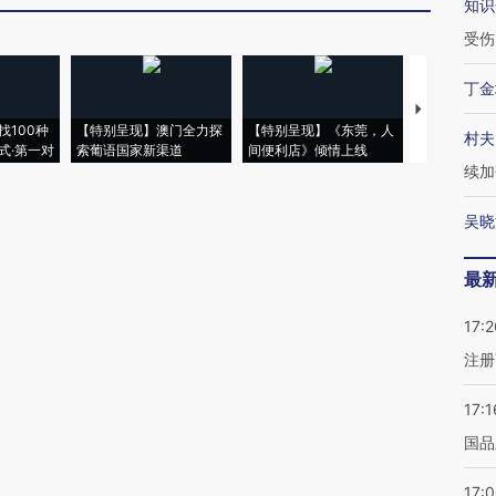
知识
受伤
丁金
【推广】走
找100种
【特别呈现】澳门全力探
【特别呈现】《东莞，人
会，让数智科
村夫
式·第一对
索葡语国家新渠道
间便利店》倾情上线
业
续加
吴晓
最
17:2
注册
17:1
国品
17: