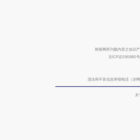
财新网所刊载内容之知识产
京ICP证090880号
违法和不良信息举报电话（涉网络暴力有
关