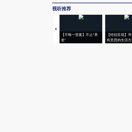
视听推荐
【不唯一答案】不止“养
【特别呈现】寻
老”
有意思的生活方