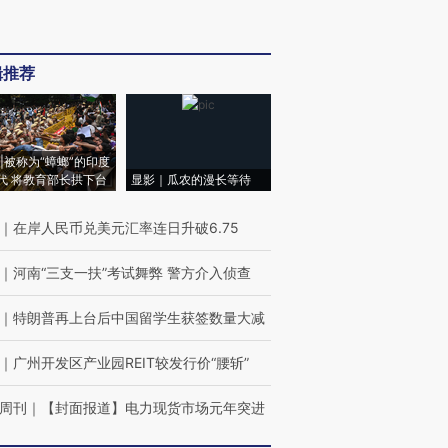
辑推荐
|被称为“蟑螂”的印度
代 将教育部长拱下台
显影｜瓜农的漫长等待
｜
在岸人民币兑美元汇率连日升破6.75
｜
河南“三支一扶”考试舞弊 警方介入侦查
｜
特朗普再上台后中国留学生获签数量大减
｜
广州开发区产业园REIT较发行价“腰斩”
周刊
｜
【封面报道】电力现货市场元年突进