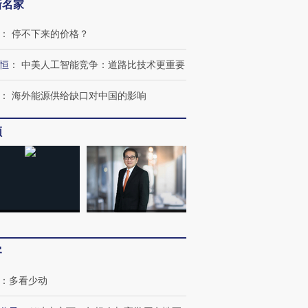
新名家
：
停不下来的价格？
恒
：
中美人工智能竞争：道路比技术更重要
：
海外能源供给缺口对中国的影响
频
客
跨国走私7万
视线｜HYROX的吸金
视线｜被
：
多看少动
检体内含3种
术：是什么让中产们甘
泽连斯基密集出访美英 索
度Z世代
心“花钱找虐”？
要防空导弹“救急”
育部长拱