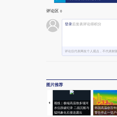
评论区
0
登录
后发表评论得积分
评论仅代表网友个人观点，不代表财
图片推荐
视线｜极端高温致多瑙河
水位跌破纪录 二战沉船与
韩国高温创百年
猛犸象化石接连露出
警告停止一切户