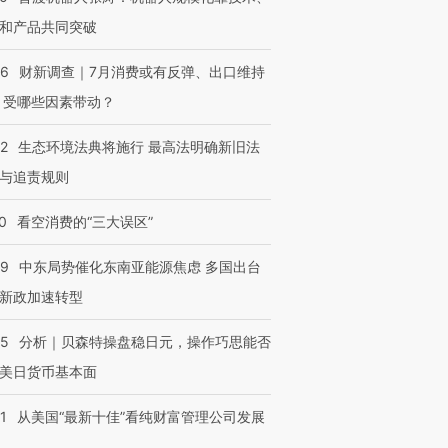
和产品共同突破
56
财新调查｜7月消费或有反弹、出口维持
 受哪些因素带动？
42
生态环境法典将施行 最高法明确新旧法
与追责规则
0
看空消费的“三大误区”
59
中东局势催化东南亚能源焦虑 多国出台
新政加速转型
05
分析｜贝森特操盘稳日元，操作巧思能否
美日货币基本面
1
从美国“最新十佳”看纯财富管理公司发展