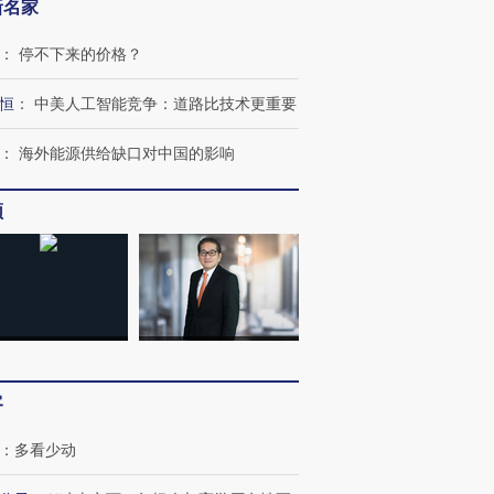
新名家
：
停不下来的价格？
恒
：
中美人工智能竞争：道路比技术更重要
跨国走私7万
视线｜HY
检体内含3种
泽连斯基密集出访美英 索
秘鲁纳斯卡观光飞机坠毁
术：是什
：
海外能源供给缺口对中国的影响
要防空导弹“救急”
13人遇难
心“花钱找
频
进第四届链博
【商旅对话】华住集团
技“链”接产
【特别呈现】寻找100种
CFO：不靠规模取胜，华
【特别呈
有意思的生活方式·第三对
住三大增长引擎是什么？
有意思的
客
：
多看少动