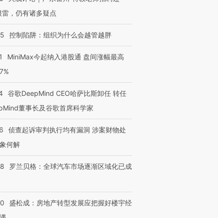
很雷，仍有诸多疑点
05
控制陷阱：组织为什么会越管越胖
1
MiniMax今起纳入港股通 盘间涨幅最高
77%
4
谷歌DeepMind CEO哈萨比斯卸任 转任
epMind董事长及谷歌首席科学家
6
侦查起诉审判执行均有漏洞 涉案财物处
象何解
58
罗兰贝格：全球汽车市场逐渐区域化已成
50
盛松成：房地产转型发展应把握好楼宇经
遇