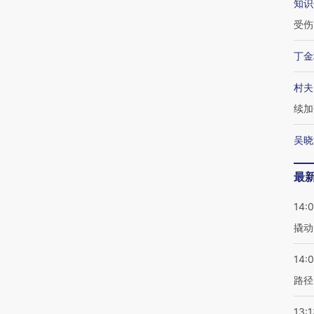
知识
受伤
丁金
村夫
续加
吴晓
最
14:
撬动
14:0
路径
13:1