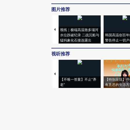
图片推荐
视线｜极端高温致多瑙河
水位跌破纪录 二战沉船与
韩国高温创百年
猛犸象化石接连露出
警告停止一切户
视听推荐
【不唯一答案】不止“养
【特别呈现】寻
老”
有意思的生活方