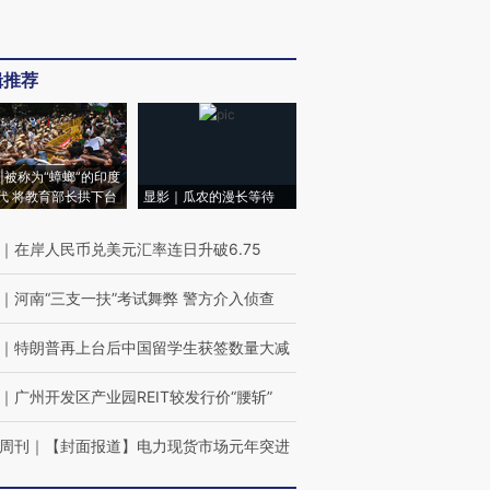
辑推荐
|被称为“蟑螂”的印度
代 将教育部长拱下台
显影｜瓜农的漫长等待
｜
在岸人民币兑美元汇率连日升破6.75
｜
河南“三支一扶”考试舞弊 警方介入侦查
｜
特朗普再上台后中国留学生获签数量大减
｜
广州开发区产业园REIT较发行价“腰斩”
周刊
｜
【封面报道】电力现货市场元年突进