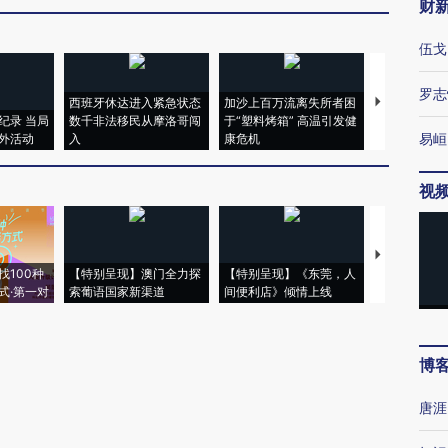
财
伍戈
罗志
西班牙休达进入紧急状态
加沙上百万流离失所者困
马航飞行员
纪录 当局
数千非法移民从摩洛哥闯
于“塑料烤箱” 高温引发健
粒摇头丸 尿
易峘
外活动
入
康危机
毒品
视
【推广】走
找100种
【特别呈现】澳门全力探
【特别呈现】《东莞，人
会，让数智科
式·第一对
索葡语国家新渠道
间便利店》倾情上线
业
博
唐涯