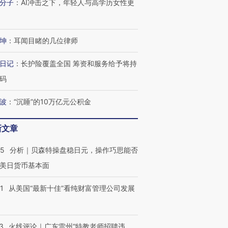
分子
：
AI冲击之下，年轻人与高学历女性更
坤
：
耳闻目睹的几位律师
日记
：
长护险覆盖全国 筹资和服务给予将持
码
波
：
“沉睡”的10万亿元公积金
新文章
05
分析｜贝森特操盘稳日元，操作巧思能否
美日货币基本面
1
从美国“最新十佳”看纯财富管理公司发展
3
火线评论｜广东雷州“特教老师招聘违