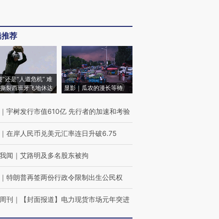
辑推荐
侵”还是“人道危机” 难
撕裂西班牙飞地休达
显影｜瓜农的漫长等待
｜
宇树发行市值610亿 先行者的加速和考验
｜
在岸人民币兑美元汇率连日升破6.75
我闻
｜
艾路明及多名股东被拘
｜
特朗普再签两份行政令限制出生公民权
周刊
｜
【封面报道】电力现货市场元年突进