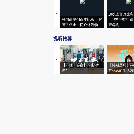
加沙上百万流离
韩国高温创百年纪录 当局
于“塑料烤箱” 
警告停止一切户外活动
康危机
视听推荐
【不唯一答案】不止“养
【特别呈现】寻
老”
有意思的生活方