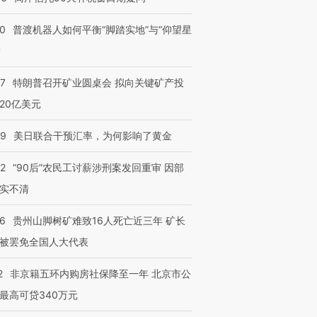
00
普渡机器人如何平衡“脚踏实地”与“仰望星
？
57
特朗普召开矿业圆桌会 拟向关键矿产投
20亿美元
09
美日联合干预汇率，为何影响了黄金
32
“90后”农民工讨薪涉刑案发回重审 因部
实不清
36
贵州山脚树矿难致16人死亡近三年 矿长
被罢免全国人大代表
2
非京籍五环内购房社保降至一年 北京市公
最高可贷340万元