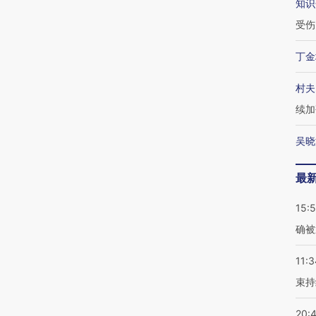
知识
受伤
丁金
村夫
续加
吴晓
最
15:5
确被
11:3
束持
20: