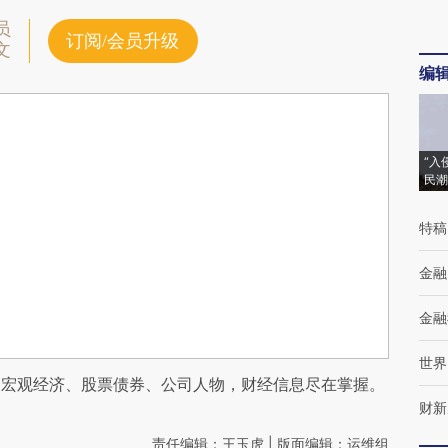
员
订阅/会员升级
文
编
“入
民潮
特稿
金融
金融
世界
阅宏观经济、股票债券、公司人物，财经信息尽在掌握。
财新
责任编辑：王玉虎 | 版面编辑：运维组