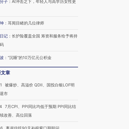
分子
：
AI冲击之下，年轻人与高学历女性更
坤
：
耳闻目睹的几位律师
日记
：
长护险覆盖全国 筹资和服务给予将持
码
波
：
“沉睡”的10万亿元公积金
新文章
1
被爆炒、高溢价 QDII、国投白银LOF明
退市
4
7月CPI、PPI同比均低于预期 PPI同比结
续改善、高位回落
46
离岸信托90天补税窗口期疑问