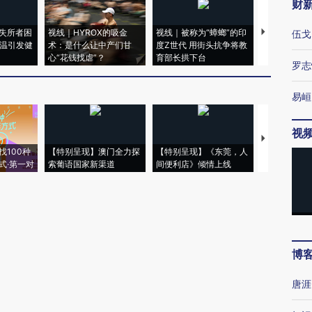
财
失所者困
视线｜HYROX的吸金
视线｜被称为“蟑螂”的印
视线｜“入侵
伍戈
高温引发健
术：是什么让中产们甘
度Z世代 用街头抗争将教
机”？难民潮
心“花钱找虐”？
育部长拱下台
飞地休达
罗志
易峘
视
【推广】走
找100种
【特别呈现】澳门全力探
【特别呈现】《东莞，人
会，让数智科
式·第一对
索葡语国家新渠道
间便利店》倾情上线
业
博
唐涯