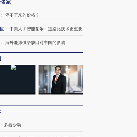
新名家
”还是“人道危
湖北宜昌局部短时降雨
哈尔滨遭遇短时极端强降
：
停不下来的价格？
撕裂西班牙
128毫米 紧急转移近
雨 3小时累计雨量超80毫
秘鲁纳斯
4000人
米
13人遇难
恒
：
中美人工智能竞争：道路比技术更重要
：
海外能源供给缺口对中国的影响
频
进第四届链博
【商旅对话】华住集团
技“链”接产
【特别呈现】寻找100种
CFO：不靠规模取胜，华
【特别呈
有意思的生活方式·第三对
住三大增长引擎是什么？
有意思的
客
：
多看少动