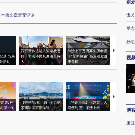
财
伍戈
本篇文章暂无评论
罗志
易峘
西班牙休达进入紧急状态
加沙上百万流离失所者困
视线｜HYR
纪录 当局
数千非法移民从摩洛哥闯
于“塑料烤箱” 高温引发健
术：是什么
视
外活动
入
康危机
心“花钱找虐
【推广】走
找100种
【特别呈现】澳门全力探
【特别呈现】《东莞，人
会，让数智科
式·第一对
索葡语国家新渠道
间便利店》倾情上线
业
博
唐涯