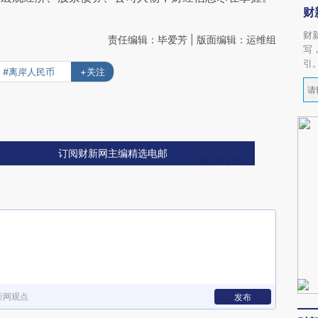
财
财
责任编辑：毕爱芳 | 版面编辑：运维组
写
引
#离岸人民币
+关注
订阅财新网主编精选电邮
新网观点
发布