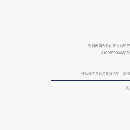
财新网所刊载内容之知识产
京ICP证090880号
违法和不良信息举报电话（涉网络暴力有
关