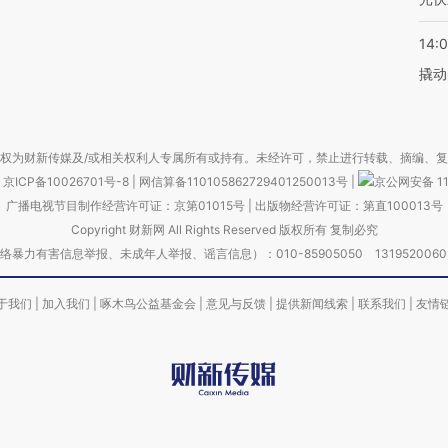
14:
撬动
权为财新传媒及/或相关权利人专属所有或持有。未经许可，禁止进行转载、摘编、
京ICP备10026701号-8
|
网信算备110105862729401250013号
|
京公网安备 11
广播电视节目制作经营许可证：京第01015号
|
出版物经营许可证：第直100013号
Copyright 财新网 All Rights Reserved 版权所有 复制必究
害信息举报、未成年人举报、谣言信息）：010-85905050 13195200605 举报邮
于我们
|
加入我们
|
啄木鸟公益基金会
|
意见与反馈
|
提供新闻线索
|
联系我们
|
友情