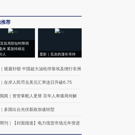
辑推荐
宜昌局部短时降雨
8毫米 紧急转移近
00人
显影｜瓜农的漫长等待
｜
规避封锁 中国超大油轮停靠埃及绕行非洲
｜
在岸人民币兑美元汇率连日升破6.75
我闻
｜
资管掌舵人更替 百年人寿僵局何解
｜
多国出台光伏新政加速转型
周刊
｜
【封面报道】电力现货市场元年突进