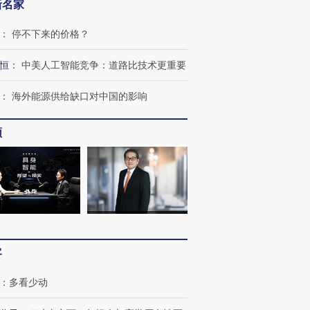
新名家
：
停不下来的价格？
恒
：
中美人工智能竞争：道路比技术更重要
：
海外能源供给缺口对中国的影响
OX的吸金
马航飞行员跨国走私7万
视线｜被称为“蟑螂”的印
让中产们甘
粒摇头丸 尿检体内含3种
度Z世代 用街头抗争将教
秘鲁纳斯
频
”？
毒品
育部长拱下台
13人遇难
进第四届链博
【商旅对话】华住集团
技“链”接产
【特别呈现】寻找100种
CFO：不靠规模取胜，华
【特别呈
有意思的生活方式·第三对
住三大增长引擎是什么？
有意思的
客
：
多看少动