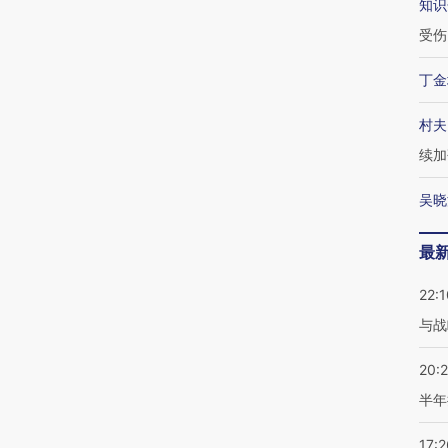
知识
受伤
丁金
村夫
续加
吴晓
最
22:1
与战
20:
半年
17:2