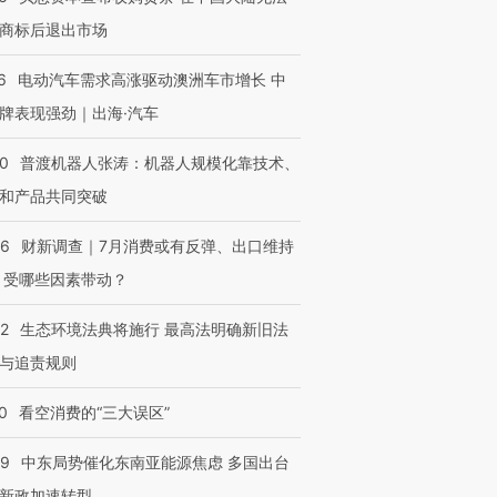
商标后退出市场
6
电动汽车需求高涨驱动澳洲车市增长 中
牌表现强劲｜出海·汽车
00
普渡机器人张涛：机器人规模化靠技术、
和产品共同突破
56
财新调查｜7月消费或有反弹、出口维持
 受哪些因素带动？
42
生态环境法典将施行 最高法明确新旧法
与追责规则
0
看空消费的“三大误区”
59
中东局势催化东南亚能源焦虑 多国出台
新政加速转型