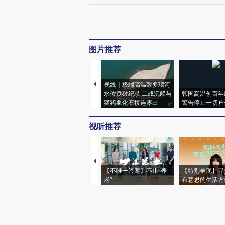
图片推荐
视线｜极端高温致多瑙河
水位跌破纪录 二战沉船与
韩国高温创百年
猛犸象化石接连露出
警告停止一切户
视听推荐
【不唯一答案】不止“养
【特别呈现】寻
老”
有意思的生活方