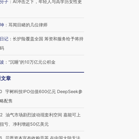
分子
：
AI冲击之下，年轻人与高学历女性更
坤
：
耳闻目睹的几位律师
日记
：
长护险覆盖全国 筹资和服务给予将持
码
波
：
“沉睡”的10万亿元公积金
新文章
0
宇树科技IPO估值600亿元 DeepSeek参
略配售
22
油气市场剧烈波动现套利空间 嘉能可上
扭亏、净利增超50亿美元
6
贝恩资本宣布收购贡茶 在中国大陆无法