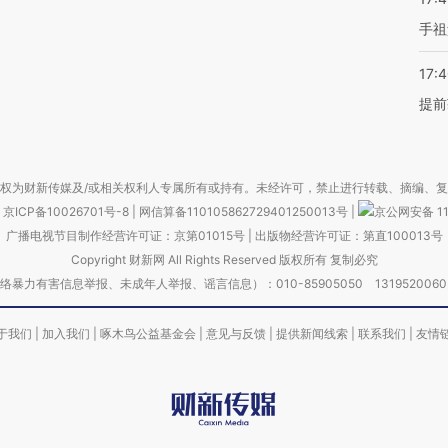
手祖
17:
提前
权为财新传媒及/或相关权利人专属所有或持有。未经许可，禁止进行转载、摘编、
京ICP备10026701号-8
|
网信算备110105862729401250013号
|
京公网安备 11
广播电视节目制作经营许可证：京第01015号
|
出版物经营许可证：第直100013号
Copyright 财新网 All Rights Reserved 版权所有 复制必究
害信息举报、未成年人举报、谣言信息）：010-85905050 13195200605 举报邮
于我们
|
加入我们
|
啄木鸟公益基金会
|
意见与反馈
|
提供新闻线索
|
联系我们
|
友情