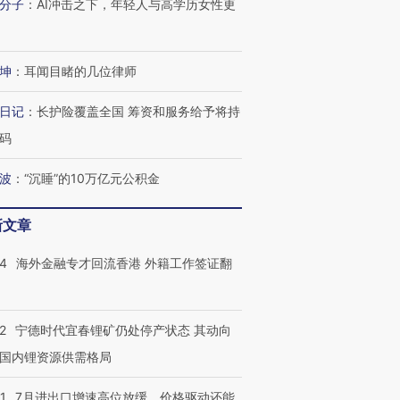
分子
：
AI冲击之下，年轻人与高学历女性更
坤
：
耳闻目睹的几位律师
日记
：
长护险覆盖全国 筹资和服务给予将持
码
波
：
“沉睡”的10万亿元公积金
新文章
14
海外金融专才回流香港 外籍工作签证翻
2
宁德时代宜春锂矿仍处停产状态 其动向
国内锂资源供需格局
1
7月进出口增速高位放缓，价格驱动还能