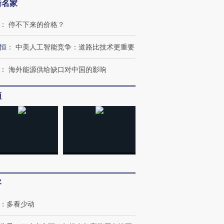
新名家
：
停不下来的价格？
恒
：
中美人工智能竞争：道路比技术更重要
跨国走私7万
视线｜被称为“蟑螂”的印
视线｜“入侵”还是“人道危
检体内含3种
度Z世代 用街头抗争将教
机”？难民潮撕裂西班牙
秘鲁纳斯
：
海外能源供给缺口对中国的影响
育部长拱下台
飞地休达
13人遇难
频
进第四届链博
【商旅对话】华住集团
技“链”接产
【特别呈现】寻找100种
CFO：不靠规模取胜，华
【特别呈
有意思的生活方式·第三对
住三大增长引擎是什么？
有意思的
客
：
多看少动