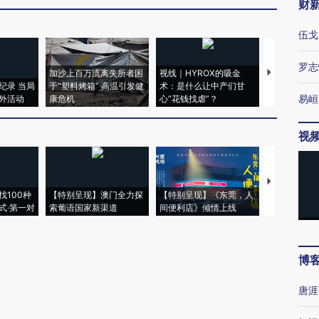
财
伍戈
罗志
加沙上百万流离失所者困
视线｜HYROX的吸金
马航飞行员
纪录 当局
于“塑料烤箱” 高温引发健
术：是什么让中产们甘
粒摇头丸 尿
易峘
外活动
康危机
心“花钱找虐”？
毒品
视
【推广】走
找100种
【特别呈现】澳门全力探
【特别呈现】《东莞，人
会，让数智科
式·第一对
索葡语国家新渠道
间便利店》倾情上线
业
博
唐涯