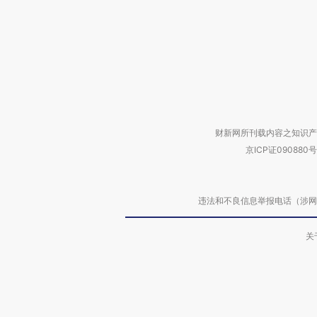
财新网所刊载内容之知识产
京ICP证090880号
违法和不良信息举报电话（涉网络暴力有
关