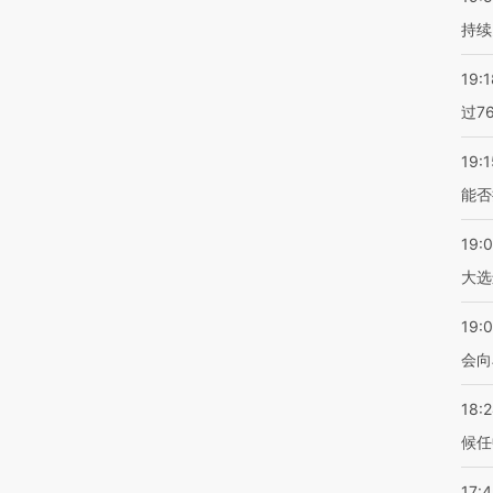
持续
19:1
过7
19:1
能否
19:
大选
19:0
会向
18:
候任
17: