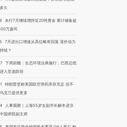
多久
8
央行7月继续增持近20吨黄金 累计储备超
600万盎司
5
7月进出口增速从高位略有回落 涨价动力
持续？
07
下周前瞻：生态环境法典施行；巴西总统
进入竞选阶段
1
特朗普坚称美国防空弹药库存充足 但不
乌克兰提供更多
24
人事观察｜上海55岁女副市长解冬进京
中国侨联副主席
45
泰国发生致命校园枪击案至少6人死亡 枪