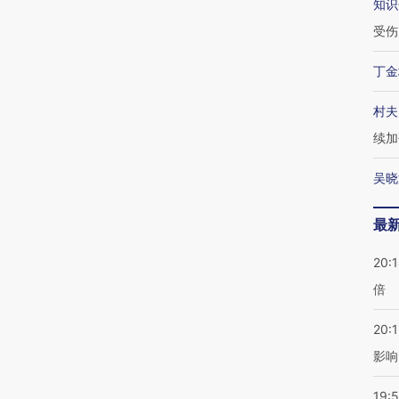
知识
受伤
丁金
村夫
续加
吴晓
最
20:
倍
20:1
影响
19:5