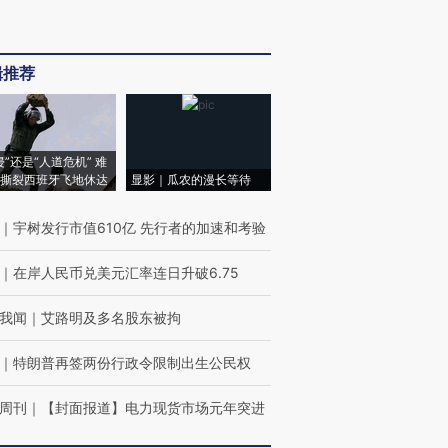
辑推荐
侵”还是“人道危机” 难
撕裂西班牙飞地休达
显影｜瓜农的漫长等待
｜
宇树发行市值610亿 先行者的加速和考验
｜
在岸人民币兑美元汇率连日升破6.75
我闻
｜
艾路明及多名股东被拘
｜
特朗普再签两份行政令限制出生公民权
周刊
｜
【封面报道】电力现货市场元年突进