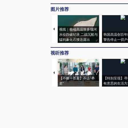
图片推荐
视线｜极端高温致多瑙河
水位跌破纪录 二战沉船与
韩国高温创百年
猛犸象化石接连露出
警告停止一切户
视听推荐
【不唯一答案】不止“养
【特别呈现】寻
老”
有意思的生活方