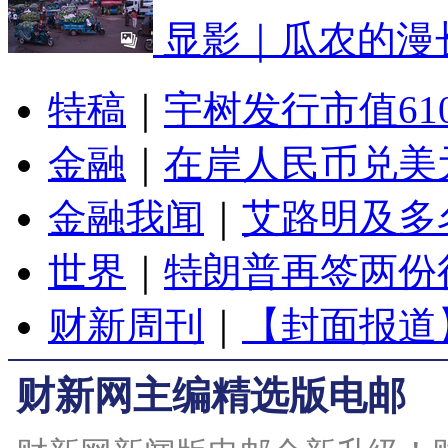
显影｜瓜农的漫
特稿
｜
宇树发行市值61
金融
｜
在岸人民币兑美元
金融我闻
｜
艾路明及多
世界
｜
特朗普再签两份
财新周刊
｜
【封面报道
财新网主编精选版电邮