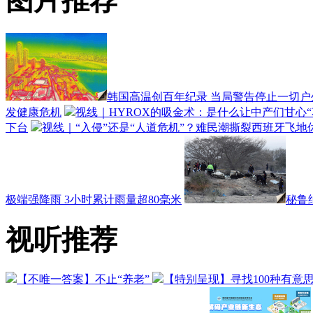
图片推荐
韩国高温创百年纪录 当局警告停止一切户
发健康危机
视线｜HYROX的吸金术：是什么让中产们甘心“
下台
视线｜“入侵”还是“人道危机”？难民潮撕裂西班牙飞地
极端强降雨 3小时累计雨量超80毫米
秘鲁
视听推荐
【不唯一答案】不止“养老”
【特别呈现】寻找100种有意