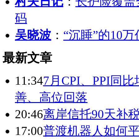
村夫日记
：
长护险覆盖
码
吴晓波
：
“沉睡”的10
最新文章
11:34
7月CPI、PPI同
善、高位回落
20:46
离岸信托90天补
17:00
普渡机器人如何平