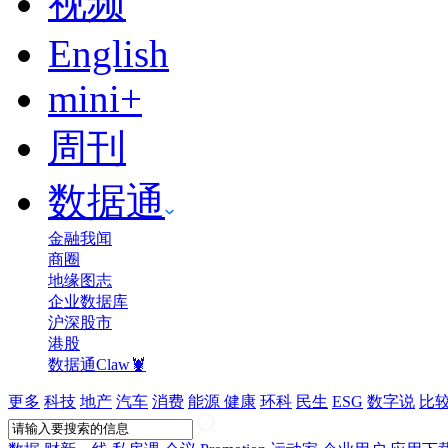
视频
English
mini+
周刊
数据通
金融我闻
商圈
地缘图志
企业数据库
沪深股市
港股
数据通Claw🦞
更多
科技
地产
汽车
消费
能源
健康
环科
民生
ESG
数字说
比