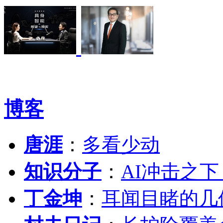
博客
唐涯
：
多看少动
知识分子
：
AI冲击之
丁金坤
：
耳闻目睹的几