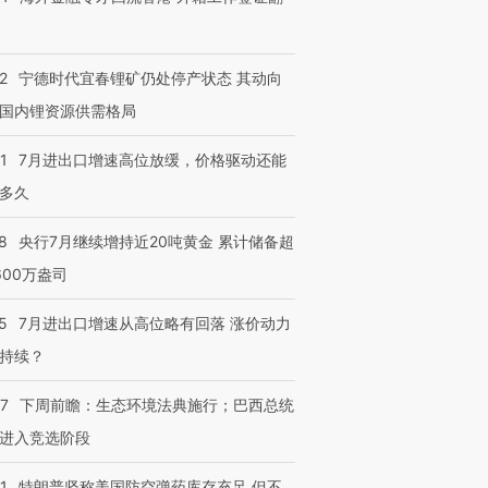
2
宁德时代宜春锂矿仍处停产状态 其动向
国内锂资源供需格局
1
7月进出口增速高位放缓，价格驱动还能
多久
8
央行7月继续增持近20吨黄金 累计储备超
600万盎司
5
7月进出口增速从高位略有回落 涨价动力
持续？
07
下周前瞻：生态环境法典施行；巴西总统
进入竞选阶段
1
特朗普坚称美国防空弹药库存充足 但不