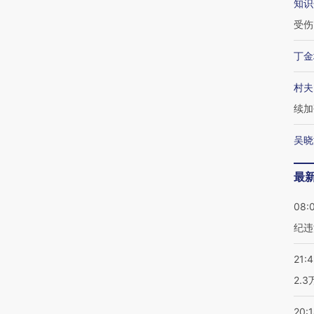
知识
受伤
丁金
村夫
续加
吴晓
最
08:
纪违
21:
2.
20: