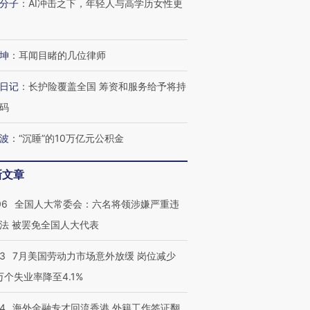
分子
：
AI冲击之下，年轻人与高学历女性更
坤
：
耳闻目睹的几位律师
日记
：
长护险覆盖全国 筹资和服务给予将持
码
波
：
“沉睡”的10万亿元公积金
新文章
06
全国人大常委会：六名将领涉嫌严重违
法 被罢免全国人大代表
43
7月美国劳动力市场意外放缓 岗位减少
3万个失业率降至4.1%
14
海外金融专才回流香港 外籍工作签证翻