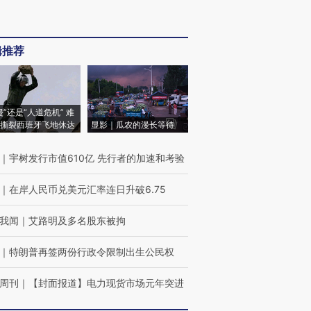
辑推荐
侵”还是“人道危机” 难
撕裂西班牙飞地休达
显影｜瓜农的漫长等待
｜
宇树发行市值610亿 先行者的加速和考验
｜
在岸人民币兑美元汇率连日升破6.75
我闻
｜
艾路明及多名股东被拘
｜
特朗普再签两份行政令限制出生公民权
周刊
｜
【封面报道】电力现货市场元年突进