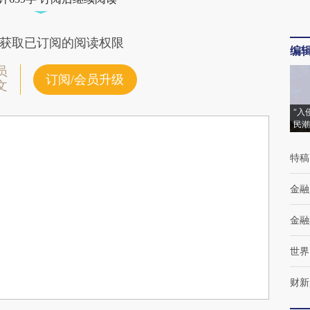
获取已订阅的阅读权限
编
员
订阅/会员升级
文
“入
民潮
特稿
金融
金融
世界
财新