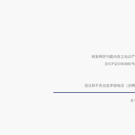
财新网所刊载内容之知识产
京ICP证090880号
违法和不良信息举报电话（涉网络暴力有
关