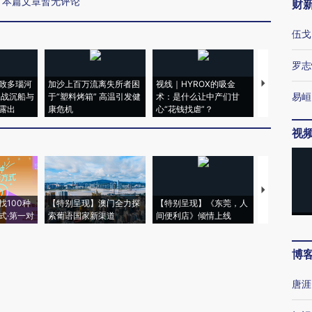
本篇文章暂无评论
财
伍戈
罗志
致多瑙河
加沙上百万流离失所者困
视线｜HYROX的吸金
马航飞行员
易峘
二战沉船与
于“塑料烤箱” 高温引发健
术：是什么让中产们甘
粒摇头丸 尿
露出
康危机
心“花钱找虐”？
毒品
视
【推广】走
找100种
【特别呈现】澳门全力探
【特别呈现】《东莞，人
会，让数智科
式·第一对
索葡语国家新渠道
间便利店》倾情上线
业
博
唐涯