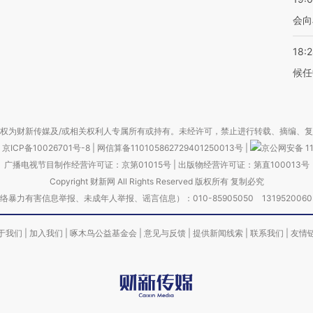
会向
18:
候任
权为财新传媒及/或相关权利人专属所有或持有。未经许可，禁止进行转载、摘编、
京ICP备10026701号-8
|
网信算备110105862729401250013号
|
京公网安备 11
广播电视节目制作经营许可证：京第01015号
|
出版物经营许可证：第直100013号
Copyright 财新网 All Rights Reserved 版权所有 复制必究
害信息举报、未成年人举报、谣言信息）：010-85905050 13195200605 举报邮
于我们
|
加入我们
|
啄木鸟公益基金会
|
意见与反馈
|
提供新闻线索
|
联系我们
|
友情