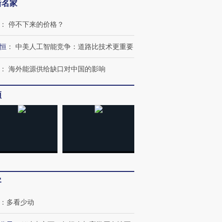
新名家
：
停不下来的价格？
恒
：
中美人工智能竞争：道路比技术更重要
跨国走私7万
视线｜被称为“蟑螂”的印
视线｜“入侵”还是“人道危
：
海外能源供给缺口对中国的影响
检体内含3种
度Z世代 用街头抗争将教
机”？难民潮撕裂西班牙
秘鲁纳斯
育部长拱下台
飞地休达
13人遇难
频
进第四届链博
【商旅对话】华住集团
技“链”接产
【特别呈现】寻找100种
CFO：不靠规模取胜，华
【特别呈
有意思的生活方式·第三对
住三大增长引擎是什么？
有意思的
客
：
多看少动