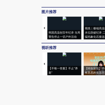
图片推荐
视线｜极端高温
韩国高温创百年纪录 当局
水位跌破纪录 
警告停止一切户外活动
猛犸象化石接连
视听推荐
【不唯一答案】不止“养
【特别呈现】寻
老”
有意思的生活方