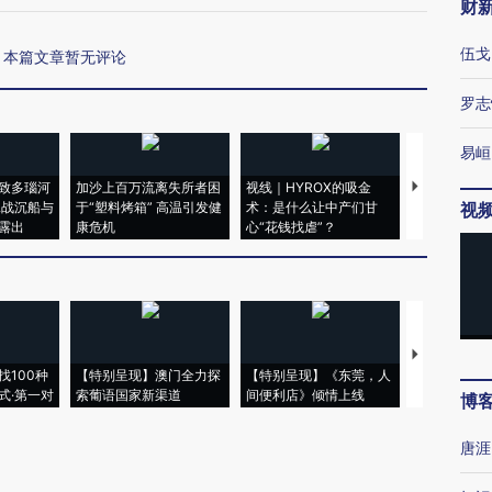
财
伍戈
本篇文章暂无评论
罗志
易峘
致多瑙河
加沙上百万流离失所者困
视线｜HYROX的吸金
马航飞行员
二战沉船与
于“塑料烤箱” 高温引发健
术：是什么让中产们甘
粒摇头丸 尿
视
露出
康危机
心“花钱找虐”？
毒品
【推广】走
找100种
【特别呈现】澳门全力探
【特别呈现】《东莞，人
会，让数智科
式·第一对
索葡语国家新渠道
间便利店》倾情上线
业
博
唐涯