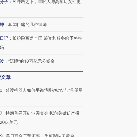
分子
：
AI冲击之下，年轻人与高学历女性更
坤
：
耳闻目睹的几位律师
日记
：
长护险覆盖全国 筹资和服务给予将持
码
波
：
“沉睡”的10万亿元公积金
新文章
00
普渡机器人如何平衡“脚踏实地”与“仰望星
？
57
特朗普召开矿业圆桌会 拟向关键矿产投
20亿美元
09
美日联合干预汇率，为何影响了黄金