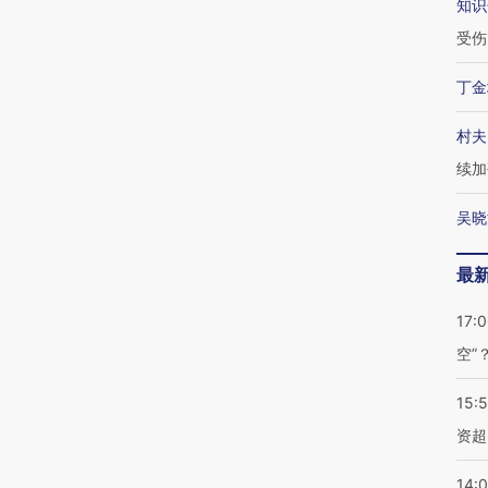
知识
受伤
丁金
村夫
续加
吴晓
最
17:
空”
15:
资超
14: