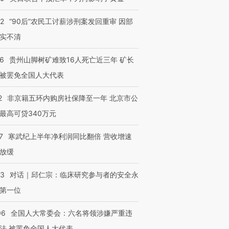
32
“90后”农民工讨薪涉刑案发回重审 因部
实不清
36
贵州山脚树矿难致16人死亡近三年 矿长
被罢免全国人大代表
2
非京籍五环内购房社保降至一年 北京市公
最高可贷340万元
7
寒武纪上半年净利润同比翻倍 营收增速
放缓
53
对话｜邱仁宗：临床研究参与者的安全永
第一位
06
全国人大常委会：六名将领涉嫌严重违
法 被罢免全国人大代表