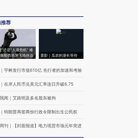
辑推荐
侵”还是“人道危机” 难
撕裂西班牙飞地休达
显影｜瓜农的漫长等待
｜
宇树发行市值610亿 先行者的加速和考验
｜
在岸人民币兑美元汇率连日升破6.75
我闻
｜
艾路明及多名股东被拘
｜
特朗普再签两份行政令限制出生公民权
周刊
｜
【封面报道】电力现货市场元年突进