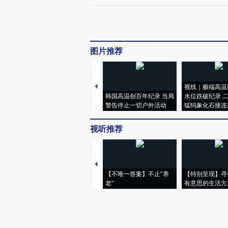
图片推荐
视线｜极端高温
韩国高温创百年纪录 当局
水位跌破纪录 
警告停止一切户外活动
猛犸象化石接连
视听推荐
【不唯一答案】不止“养
【特别呈现】寻
老”
有意思的生活方