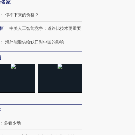
新名家
：
停不下来的价格？
恒
：
中美人工智能竞争：道路比技术更重要
：
海外能源供给缺口对中国的影响
跨国走私7万
视线｜被称为“蟑螂”的印
视线｜“入侵”还是“人道危
检体内含3种
频
度Z世代 用街头抗争将教
机”？难民潮撕裂西班牙
秘鲁纳斯
育部长拱下台
飞地休达
13人遇难
进第四届链博
【商旅对话】华住集团
技“链”接产
【特别呈现】寻找100种
CFO：不靠规模取胜，华
【特别呈
有意思的生活方式·第三对
住三大增长引擎是什么？
有意思的
客
：
多看少动