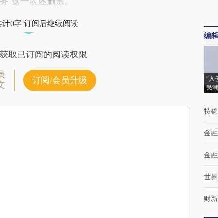
务”这一表述删除。
共计0字 订阅后继续阅读
编
获取已订阅的阅读权限
员
“入
订阅/会员升级
文
民潮
特稿
金融
金融
世界
财新