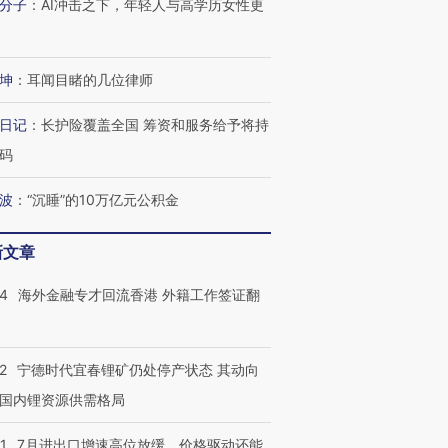
分子
：
AI冲击之下，年轻人与高学历女性更
坤
：
耳闻目睹的几位律师
日记
：
长护险覆盖全国 筹资和服务给予将持
码
波
：
“沉睡”的10万亿元公积金
新文章
14
海外金融专才回流香港 外籍工作签证翻
2
宁德时代宜春锂矿仍处停产状态 其动向
国内锂资源供需格局
1
7月进出口增速高位放缓，价格驱动还能