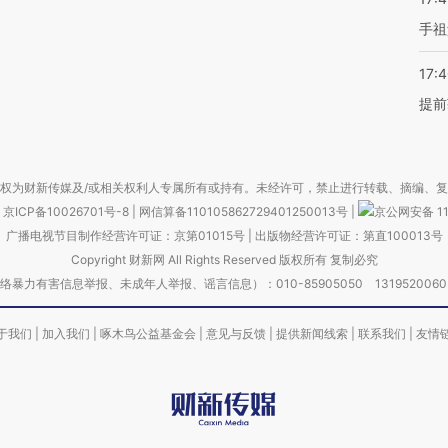
手祖
17:
提前
权为财新传媒及/或相关权利人专属所有或持有。未经许可，禁止进行转载、摘编、
京ICP备10026701号-8
|
网信算备110105862729401250013号
|
京公网安备 11
广播电视节目制作经营许可证：京第01015号
|
出版物经营许可证：第直100013号
Copyright 财新网 All Rights Reserved 版权所有 复制必究
害信息举报、未成年人举报、谣言信息）：010-85905050 13195200605 举报邮
于我们
|
加入我们
|
啄木鸟公益基金会
|
意见与反馈
|
提供新闻线索
|
联系我们
|
友情