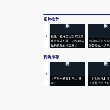
图片推荐
视线｜极端高温致多瑙河
水位跌破纪录 二战沉船与
韩国高温创百年
猛犸象化石接连露出
警告停止一切户
视听推荐
【不唯一答案】不止“养
【特别呈现】寻
老”
有意思的生活方