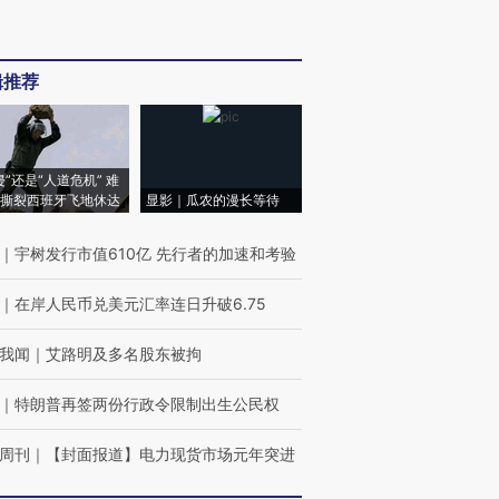
辑推荐
侵”还是“人道危机” 难
撕裂西班牙飞地休达
显影｜瓜农的漫长等待
｜
宇树发行市值610亿 先行者的加速和考验
｜
在岸人民币兑美元汇率连日升破6.75
我闻
｜
艾路明及多名股东被拘
｜
特朗普再签两份行政令限制出生公民权
周刊
｜
【封面报道】电力现货市场元年突进