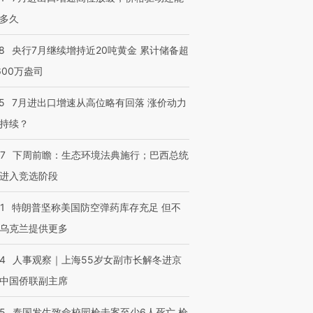
多久
8
央行7月继续增持近20吨黄金 累计储备超
600万盎司
5
7月进出口增速从高位略有回落 涨价动力
持续？
07
下周前瞻：生态环境法典施行；巴西总统
进入竞选阶段
1
特朗普坚称美国防空弹药库存充足 但不
乌克兰提供更多
24
人事观察｜上海55岁女副市长解冬进京
中国侨联副主席
45
泰国发生致命校园枪击案至少6人死亡 枪