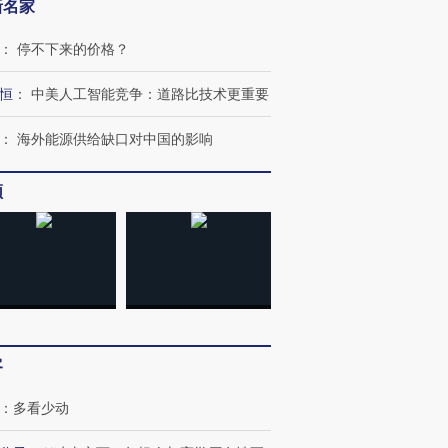
新名家
：
停不下来的价格？
恒
：
中美人工智能竞争：道路比技术更重要
：
海外能源供给缺口对中国的影响
跨国走私7万
视线｜被称为“蟑螂”的印
视线｜“入侵”还是“人道危
检体内含3种
度Z世代 用街头抗争将教
机”？难民潮撕裂西班牙
秘鲁纳斯
育部长拱下台
飞地休达
13人遇难
频
进第四届链博
【商旅对话】华住集团
技“链”接产
【特别呈现】寻找100种
CFO：不靠规模取胜，华
【特别呈
有意思的生活方式·第三对
住三大增长引擎是什么？
有意思的
客
：
多看少动