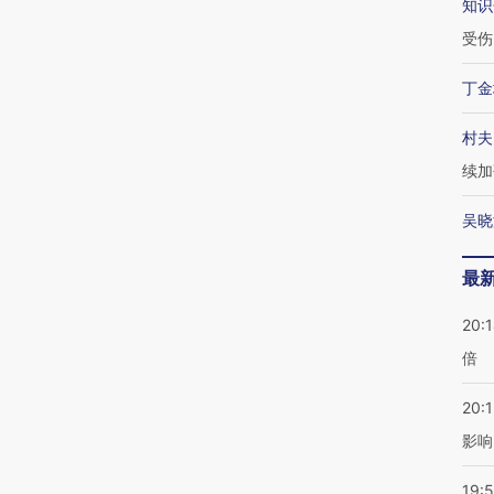
知识
受伤
丁金
村夫
续加
吴晓
最
20:
倍
20:1
影响
19:5