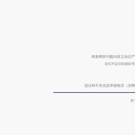
财新网所刊载内容之知识产
京ICP证090880号
违法和不良信息举报电话（涉网络暴力有
关