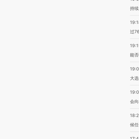
持续
19:1
过7
19:1
能否
19:
大选
19:0
会向
18:
候任
17: