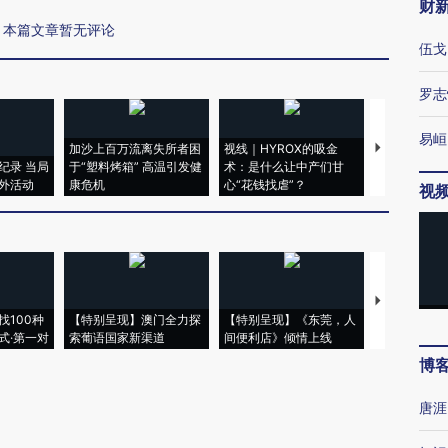
财
本篇文章暂无评论
伍戈
罗志
易峘
加沙上百万流离失所者困
视线｜HYROX的吸金
马航飞行员
纪录 当局
于“塑料烤箱” 高温引发健
术：是什么让中产们甘
粒摇头丸 尿
外活动
康危机
心“花钱找虐”？
毒品
视
【推广】走
找100种
【特别呈现】澳门全力探
【特别呈现】《东莞，人
会，让数智科
式·第一对
索葡语国家新渠道
间便利店》倾情上线
业
博
唐涯