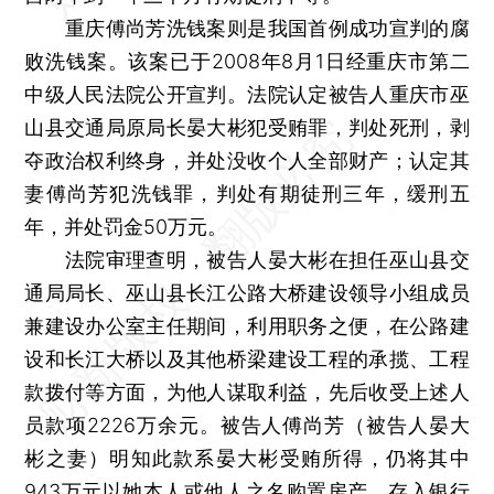
重庆傅尚芳洗钱案则是我国首例成功宣判的腐
败洗钱案。该案已于2008年8月1日经重庆市第二
中级人民法院公开宣判。法院认定被告人重庆市巫
山县交通局原局长晏大彬犯受贿罪，判处死刑，剥
夺政治权利终身，并处没收个人全部财产；认定其
妻傅尚芳犯洗钱罪，判处有期徒刑三年，缓刑五
年，并处罚金50万元。
法院审理查明，被告人晏大彬在担任巫山县交
通局局长、巫山县长江公路大桥建设领导小组成员
兼建设办公室主任期间，利用职务之便，在公路建
设和长江大桥以及其他桥梁建设工程的承揽、工程
款拨付等方面，为他人谋取利益，先后收受上述人
员款项2226万余元。被告人傅尚芳（被告人晏大
彬之妻）明知此款系晏大彬受贿所得，仍将其中
943万元以她本人或他人之名购置房产、存入银行