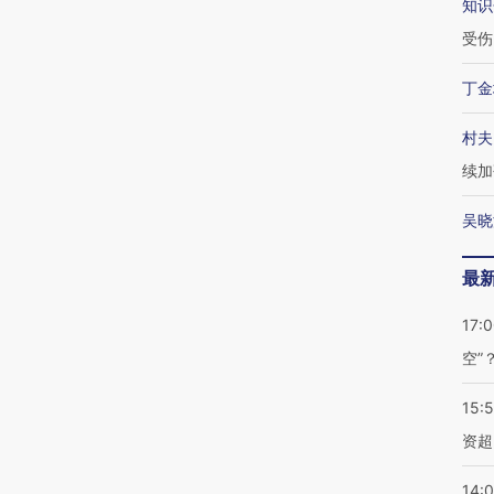
知识
受伤
丁金
村夫
续加
吴晓
最
17:
空”
15:
资超
14: