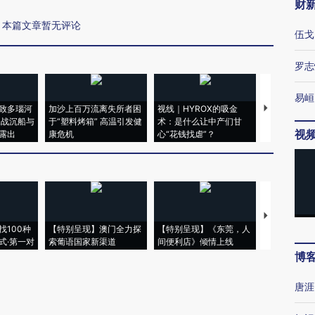
财
本篇文章暂无评论
伍戈
罗志
易峘
致多瑙河
加沙上百万流离失所者困
视线｜HYROX的吸金
马航飞行员
二战沉船与
于“塑料烤箱” 高温引发健
术：是什么让中产们甘
粒摇头丸 尿
视
露出
康危机
心“花钱找虐”？
毒品
【推广】走
找100种
【特别呈现】澳门全力探
【特别呈现】《东莞，人
会，让数智科
式·第一对
索葡语国家新渠道
间便利店》倾情上线
业
博
唐涯