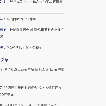
分子
：
AI冲击之下，年轻人与高学历女性更
坤
：
耳闻目睹的几位律师
日记
：
长护险覆盖全国 筹资和服务给予将持
码
波
：
“沉睡”的10万亿元公积金
新文章
00
普渡机器人如何平衡“脚踏实地”与“仰望星
？
57
特朗普召开矿业圆桌会 拟向关键矿产投
20亿美元
09
美日联合干预汇率，为何影响了黄金