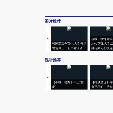
图片推荐
视线｜极端高温
韩国高温创百年纪录 当局
水位跌破纪录 
警告停止一切户外活动
猛犸象化石接连
视听推荐
【不唯一答案】不止“养
【特别呈现】寻
老”
有意思的生活方