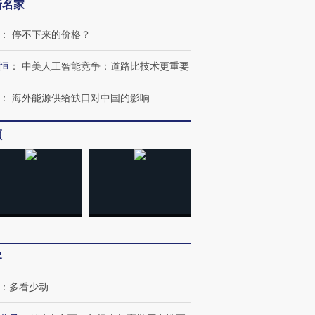
新名家
：
停不下来的价格？
恒
：
中美人工智能竞争：道路比技术更重要
：
海外能源供给缺口对中国的影响
跨国走私7万
视线｜被称为“蟑螂”的印
视线｜“入侵”还是“人道危
检体内含3种
度Z世代 用街头抗争将教
机”？难民潮撕裂西班牙
秘鲁纳斯
频
育部长拱下台
飞地休达
13人遇难
进第四届链博
【商旅对话】华住集团
技“链”接产
【特别呈现】寻找100种
CFO：不靠规模取胜，华
【特别呈
有意思的生活方式·第三对
住三大增长引擎是什么？
有意思的
客
：
多看少动