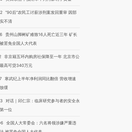
32
“90后”农民工讨薪涉刑案发回重审 因部
实不清
36
贵州山脚树矿难致16人死亡近三年 矿长
被罢免全国人大代表
2
非京籍五环内购房社保降至一年 北京市公
最高可贷340万元
7
寒武纪上半年净利润同比翻倍 营收增速
放缓
53
对话｜邱仁宗：临床研究参与者的安全永
第一位
06
全国人大常委会：六名将领涉嫌严重违
法 被罢免全国人大代表