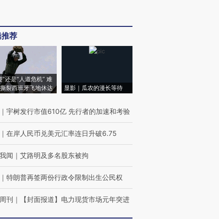
辑推荐
侵”还是“人道危机” 难
撕裂西班牙飞地休达
显影｜瓜农的漫长等待
｜
宇树发行市值610亿 先行者的加速和考验
｜
在岸人民币兑美元汇率连日升破6.75
我闻
｜
艾路明及多名股东被拘
｜
特朗普再签两份行政令限制出生公民权
周刊
｜
【封面报道】电力现货市场元年突进